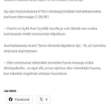
Ajo ajoi harjoituksissa KTM:n tehdaspyörällään kahdeksanneksi
parhaan kierrosajan 2.08,581.
– Vauhti on kyllä ihan hyvällä tasolla ja voin lähteä sen osalta
luottavaisin mielin sunnuntain kilpailuun.
Suomalaisessa Avant Tecno-tiimissä kilpaileva Ajo , 18, on tunnettu
terävistä starteistaan.
– Olen onnistunut tekemään ennenkin hyviä nousuja noilta
lähtöpaikoilta. Ja eipä silti, ei tuo sijoitus ollut mitenkään huono,
kun tekniset ongelmat otetaan huomioon.
Jaa tämä:
Facebook
X