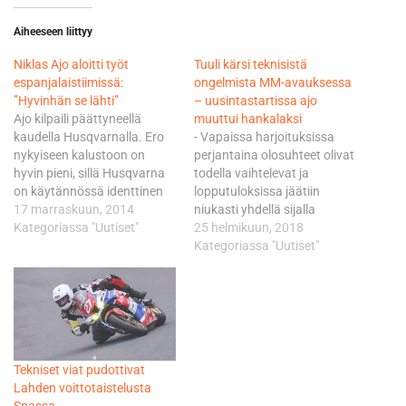
Aiheeseen liittyy
Niklas Ajo aloitti työt
Tuuli kärsi teknisistä
espanjalaistiimissä:
ongelmista MM-avauksessa
”Hyvinhän se lähti”
– uusintastartissa ajo
Ajo kilpaili päättyneellä
muuttui hankalaksi
kaudella Husqvarnalla. Ero
- Vapaissa harjoituksissa
nykyiseen kalustoon on
perjantaina olosuhteet olivat
hyvin pieni, sillä Husqvarna
todella vaihtelevat ja
on käytännössä identtinen
lopputuloksissa jäätiin
pyörä KTM:n kanssa. Lisäksi
17 marraskuun, 2014
niukasti yhdellä sijalla
Ajon, 20, tekninen ryhmä on
Kategoriassa "Uutiset"
suorasta Superpole 2 -
25 helmikuun, 2018
pysynyt tiimivaihdoksesta
paikasta. - Superpole-
Kategoriassa "Uutiset"
huolimatta miltei samana
päivänä ei saatu sitä irti
kisainsinööri Erkki Siukolan
paketista mitä lähdettiin
johdolla. - Eki jatkaa ja Jordi
hakemaan ja pettynyt fiilis oli
(Gallardo) on palannut.
siihen ettei saatu vauhtia
Heidän kanssaan teknisen
ulos aika-ajoissa.
ryhmän muodostavat uusi
Kipupisteet kyllä
Tekniset viat pudottivat
datamies ja…
tunnistettiin, mutta lopullisia
Lahden voittotaistelusta
ratkaisuja ei löydetty. Kisaan
Spassa