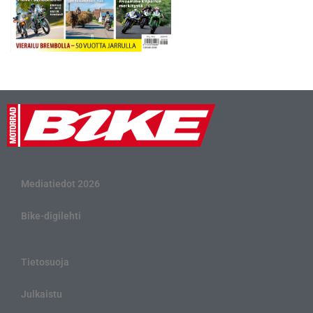
Mediatiedot 2026
Bike-digilehti
Tietosuoja
Julkaistu