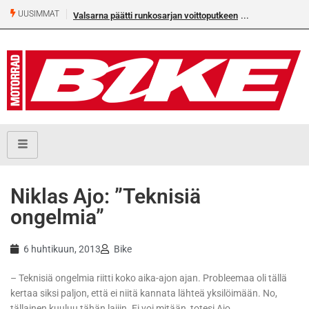
UUSIMMAT
Valsarna päätti runkosarjan voittoputkeen
Niklas Ajo: ”Teknisiä
ongelmia”
6 huhtikuun, 2013
Bike
– Teknisiä ongelmia riitti koko aika-ajon ajan. Probleemaa oli tällä
kertaa siksi paljon, että ei niitä kannata lähteä yksilöimään. No,
tällainen kuuluu tähän lajiin. Ei voi mitään, totesi Ajo.