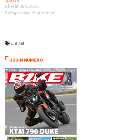
lähdettiin paikalta 15.…
8 kesäkuun, 2026
Kategoriassa "Endurance"
Uutiset
UUSIN NUMERO