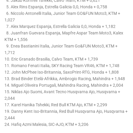
4. Jakub Kornfeil Tshekki, Calvo Team, KTM + 0,621
5. Alex Rins Espanja, Estrella Galicia 0,0, Honda + 0,758
6. Niccolo Antonelli Italia, Junior Team GO&FUN Moto3, KTM +
1,027
7. Alex Marquez Espanja, Estrella Galicia 0,0, Honda + 1,182
8. Juanfran Guevara Espanja, Mapfre Aspar Team Moto3, Kalex
KTM + 1,556
9. Enea Bastianini Italia, Junior Team Go&FUN Moto3, KTM +
1,712
10. Eric Granado Brasilia, Calvo Team, KTM + 1,739
11. Romano Fenati Italia, SKY Racing Team VR46, KTM + 1,748
12. John McPhee Iso-Britannia, SaxoPrint-RTG, Honda + 1,808
13. Brad Binder Etelä-Afrikka, Ambrogio Racing, Mahindra + 1,948
14. Miguel Oliveira Portugali, Mahindra Racing, Mahindra + 2,004
15. Niklas Ajo Suomi, Avant Tecno Husqvarna Ajo, Husqvarna +
2,044
17. Karel Hanika Tshekki, Red Bull KTM Ajo, KTM + 2,299
19. Danny Kent Iso-Britannia, Red Bull Husqvarna Ajo, Husqvarna +
2,444
24. Hafiq Azmi Malesia, SIC-AJO, KTM + 3,206