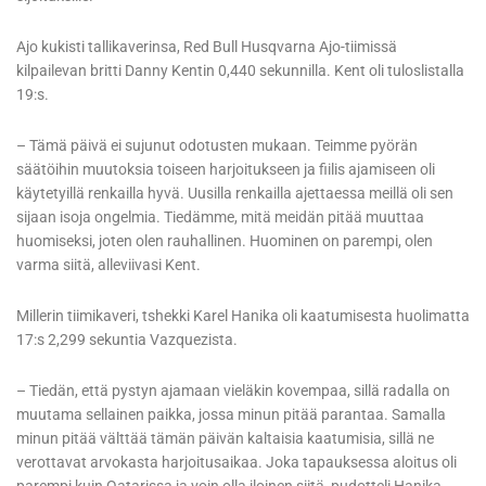
Ajo kukisti tallikaverinsa, Red Bull Husqvarna Ajo-tiimissä
kilpailevan britti Danny Kentin 0,440 sekunnilla. Kent oli tuloslistalla
19:s.
– Tämä päivä ei sujunut odotusten mukaan. Teimme pyörän
säätöihin muutoksia toiseen harjoitukseen ja fiilis ajamiseen oli
käytetyillä renkailla hyvä. Uusilla renkailla ajettaessa meillä oli sen
sijaan isoja ongelmia. Tiedämme, mitä meidän pitää muuttaa
huomiseksi, joten olen rauhallinen. Huominen on parempi, olen
varma siitä, alleviivasi Kent.
Millerin tiimikaveri, tshekki Karel Hanika oli kaatumisesta huolimatta
17:s 2,299 sekuntia Vazquezista.
– Tiedän, että pystyn ajamaan vieläkin kovempaa, sillä radalla on
muutama sellainen paikka, jossa minun pitää parantaa. Samalla
minun pitää välttää tämän päivän kaltaisia kaatumisia, sillä ne
verottavat arvokasta harjoitusaikaa. Joka tapauksessa aloitus oli