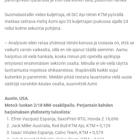
parempi kuin Qatarissa ja voin olla iloinen siitä, pudotteli Hanika.
Suomalaistallin viides kuljettaja, eli SIC Ajo-tiimin KTM-pyörällä
matkaa taittava Hafiq Azmi ajoi 33 kuljettajan joukossa sijalle 24
reilut kolme sekuntia pohjista.
– Analysoin eilen rataa yhdessä tiimini kanssa ja tosiasia on, että se
vaikutti varsin vaikealta, sillä en ole ajanut täällä aiemmin. Aamu
harjoitus oli vielä hankala, koska minun piti opetella ajolinjoja
erityisesti ensimmäisen sektorin osalta. Minulla ei ole vielä täyttä
luottamusta nopeissa shikaaneissa. Iltapäivällä kaikki sujui
kuitenkin jo paremmin. Meidän pitää testata lauantaina vielä uusia
säätöjä varsinkin keulan osalta, suunnitteli Azmi.
Austin, USA.
Moto3-luokan 2/18 MM-osakilpailu. Perjantain kahden
harjoituksen yhdistetty tuloslista:
1. Efren Vazquez Espanja, SaxoPrint-RTG, Honda 2.16,696
2. Jack Miller Australia, Red Bull KTM Ajo, KTM + 0,129
3. Isaac Vinales Espanja, Calvo Team, KTM + 0,579