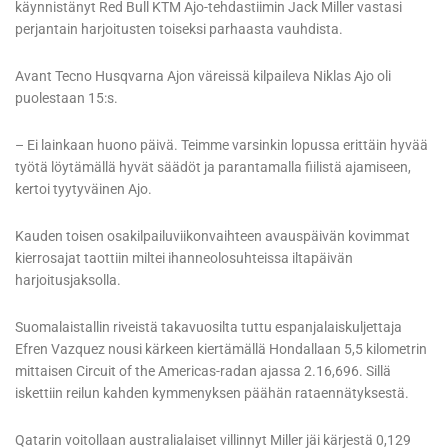
käynnistänyt Red Bull KTM Ajo-tehdastiimin Jack Miller vastasi
perjantain harjoitusten toiseksi parhaasta vauhdista.
Avant Tecno Husqvarna Ajon väreissä kilpaileva Niklas Ajo oli
puolestaan 15:s.
– Ei lainkaan huono päivä. Teimme varsinkin lopussa erittäin hyvää
työtä löytämällä hyvät säädöt ja parantamalla fiilistä ajamiseen,
kertoi tyytyväinen Ajo.
Kauden toisen osakilpailuviikonvaihteen avauspäivän kovimmat
kierrosajat taottiin miltei ihanneolosuhteissa iltapäivän
harjoitusjaksolla.
Suomalaistallin riveistä takavuosilta tuttu espanjalaiskuljettaja
Efren Vazquez nousi kärkeen kiertämällä Hondallaan 5,5 kilometrin
mittaisen Circuit of the Americas-radan ajassa 2.16,696. Sillä
iskettiin reilun kahden kymmenyksen päähän rataennätyksestä.
Qatarin voitollaan australialaiset villinnyt Miller jäi kärjestä 0,129