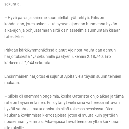
sekuntia.
– Hyvä päivä ja saimme suunnitellut työt tehtyä. Fiilis on
kohdallaan, joten uskon, että pystyn ajamaan huomenna hyvän
aika-ajon ja pohjustamaan siltä osin asetelmia sunnuntain kisaan,
totesi Miller.
Pitkään kärkikymmenikössä ajanut Ajo nosti vauhtiaan aamun
harjoituksesta 1,7 sekunnilla päätyen lukemiin 2.18,740. Ero
kärkeen oli 2,044 sekuntia.
Ensimmäinen harjoitus ei sujunut Ajolta vielä täysin suunnitelmien
mukaan.
– Silloin oli enemmän ongelmia, koska Qatarista on jo aikaa ja tämä
rata on täysin erilainen. En löytänyt vielä siinä vaiheessa riittävän
hyvää vauhtia, mutta onnistuin siinä toisessa sessiossa. Olen
kaukana kovimmista kierrosajoista, joten ei muuta kuin pyritään
nousemaan ylemmäs. Aika-ajossa tavoitteena on yltää kärkipään
sijoituksille.