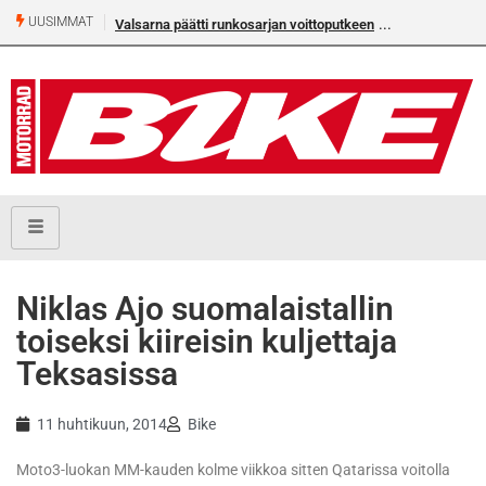
UUSIMMAT
Valsarna päätti runkosarjan voittoputkeen
Älä missaa täm
numeroa!
Niklas Ajo suomalaistallin
toiseksi kiireisin kuljettaja
Teksasissa
11 huhtikuun, 2014
Bike
Moto3-luokan MM-kauden kolme viikkoa sitten Qatarissa voitolla