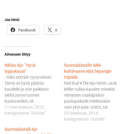
Jaa tämä:
Facebook
X
Aiheeseen liittyy
Niklas Ajo: ”Hyvä
Suomalaistallin MM-
loppukausi”
kultahaave elää Sepangin
- Olen erittäin tyytyväinen.
triplalla
Tämä oli hyvä päätös
Red Bull KTM Ajo-tiimin Jack
kaudelle ja otin paikkani
Miller rullaa kauden toiseksi
sieltä jonne tunnen
viimeisen osakilpailun
kuuluvanikin, eli
paalupaikalle mielessään
kärkikymmeniköstä. Tämä
11 marraskuun, 2012
vain yksi asia: voitto, tai
vuosi on pitänyt sisällään
Kategoriassa "Uutiset"
oikeastaan pakkovoitto.
25 lokakuun, 2014
niin ylä- kuin alamäkiäkin,
Miller on jäänyt Hondan
Kategoriassa "Uutiset"
mutta loppukausi oli hyvä.
tehdastiimin
Suomalaistalli Ajo
Paljon on taas tullut
espanjalaiskuljettaja Alex