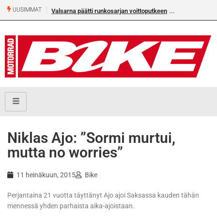
UUSIMMAT
Valsarna päätti runkosarjan voittoputkeen
Niklas Ajo: ”Sormi murtui,
mutta no worries”
11 heinäkuun, 2015
Bike
Perjantaina 21 vuotta täyttänyt Ajo ajoi Saksassa kauden tähän
mennessä yhden parhaista aika-ajoistaan.