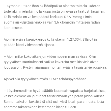
– Kymppiruutu on ihan ok lähtöpaikka aloittaa taistelu. Odotan
todellakin mielenkiinnolla kisaa, josta on luvassa taatusti tasainen.
Tällä radalla on vaikea päästä karkuun, RBA Racing-tiimin
suomalaiskuljettaja vinkkaa vain 3,6 kilometrin mittaisen radan
luonteeseen.
Ajon kiireisin aika-ajokierros kulki lukemin 1.27,334. Sillä oltiin
pitkään kiinni viidennessä sijassa.
– Ajoin miltei koko aika-ajon viiden nopeimman sakissa. Olen
tyytyväinen suoritukseeni, vaikka kavereita menikin vielä aivan
lopussa ohi. Pystyin ajamaan monta hyvää ja tasaista kierrosaikaa.
Ajo voi olla tyytyväinen myös KTM:n tehdaspyöräänsä.
– Löysimme siihen hyvät säädöt lauantain vapaissa harjoituksissa,
vaikka olemmekin joutuneet taistelemaan yhä perän pidon kanssa.
Sunnuntaiksi on keksittävä siltä osin vielä jotain parannusta, jotta
saamme takarenkaan kestämään kisapituuden.