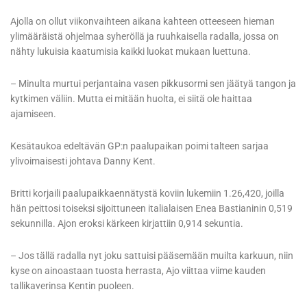
Ajolla on ollut viikonvaihteen aikana kahteen otteeseen hieman
ylimääräistä ohjelmaa syheröllä ja ruuhkaisella radalla, jossa on
nähty lukuisia kaatumisia kaikki luokat mukaan luettuna.
– Minulta murtui perjantaina vasen pikkusormi sen jäätyä tangon ja
kytkimen väliin. Mutta ei mitään huolta, ei siitä ole haittaa
ajamiseen.
Kesätaukoa edeltävän GP:n paalupaikan poimi talteen sarjaa
ylivoimaisesti johtava Danny Kent.
Britti korjaili paalupaikkaennätystä koviin lukemiin 1.26,420, joilla
hän peittosi toiseksi sijoittuneen italialaisen Enea Bastianinin 0,519
sekunnilla. Ajon eroksi kärkeen kirjattiin 0,914 sekuntia.
– Jos tällä radalla nyt joku sattuisi pääsemään muilta karkuun, niin
kyse on ainoastaan tuosta herrasta, Ajo viittaa viime kauden
tallikaverinsa Kentin puoleen.