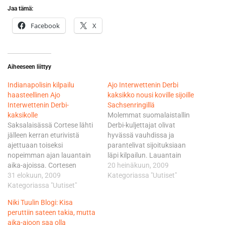
Jaa tämä:
Facebook
X
Aiheeseen liittyy
Indianapolisin kilpailu
Ajo Interwettenin Derbi
haasteellinen Ajo
kaksikko nousi koville sijoille
Interwettenin Derbi-
Sachsenringillä
kaksikolle
Molemmat suomalaistallin
Saksalaisässä Cortese lähti
Derbi-kuljettajat olivat
jälleen kerran eturivistä
hyvässä vauhdissa ja
ajettuaan toiseksi
parantelivat sijoituksiaan
nopeimman ajan lauantain
läpi kilpailun. Lauantain
aika-ajoissa. Cortesen
sateiden jälkeen vielä aamun
20 heinäkuun, 2009
kilpailu ei kuitenkaan alkanut
31 elokuun, 2009
Warm-Upin olosuhteet olivat
Kategoriassa "Uutiset"
toivotusti, kun hän liukui ulos
Kategoriassa "Uutiset"
haasteelliset, mutta itse
radalta kärkiryhmästä
kilpailu saatiin vietyä läpi
Niki Tuulin Blogi: Kisa
ensimmäisen kierroksen
kuivissa olosuhteissa.
peruttiin sateen takia, mutta
lopulla. Kaatumisen jälkeen
Cortese nousi nopeasti heti
aika-ajoon saa olla