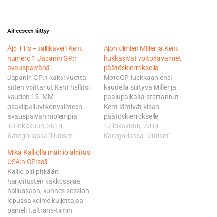
Aiheeseen liittyy
Ajo 11:s – tallikaveri Kent
Ajon tiimien Miller ja Kent
numero 1 Japanin GP:n
hukkasivat voitonavaimet
avauspäivänä
päätöskierroksella
Japanin GP:n kaksi vuotta
MotoGP-luokkaan ensi
sitten voittanut Kent hallitsi
kaudella siirtyvä Miller ja
kauden 15. MM-
paalupaikalta startannut
osakilpailuviikonvaihteen
Kent lähtivät kisan
avauspäivän molempia
päätöskierrokselle
harjoitusjaksoja. Kent korjaili
10 lokakuun, 2014
kärkipaikat hallussaan
12 lokakuun, 2014
nimissään ollutta aiempaa
Kategoriassa "Uutiset"
Hondan Alex Marquez
Kategoriassa "Uutiset"
rataennätystä aamun
välittömästi kannassaan.
Mika Kalliolla mainio aloitus
sessiossa roimasti lukemiin
Kent ahnehti kenties jo
USA:n GP:ssä
1.57,611. Iltapäivällä kulki
liikaakin Husqvarnan
Kallio piti pitkään
vieläkin lujempaa: 1.57,317.
ensimmäistä voittoa
harjoitusten kakkossijaa
Ajon vauhti oli sekin ihan
ajautuen takasuoralta
hallussaan, kunnes session
kelpo tasolla. Hän pysäytti
tultaessa kohtalokkaasti
lopussa kolme kuljettajaa
kellot jälkimmäisellä
leveäksi. Rytminsä
paineli Italtrans-tiimin
harjoitusjaksolla lukemiin
menettänyt Miller tuli