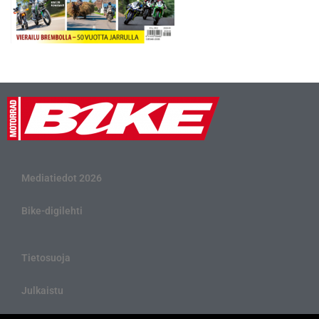
Mediatiedot 2026
Bike-digilehti
Tietosuoja
Julkaistu