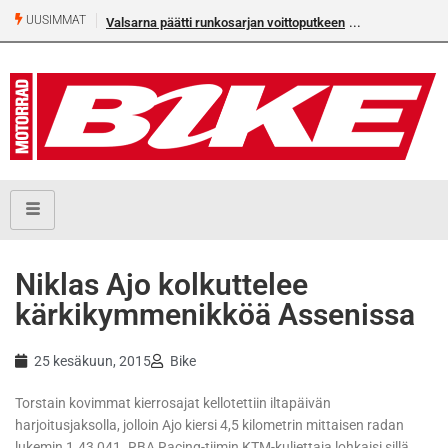
UUSIMMAT
Valsarna päätti runkosarjan voittoputkeen
Niklas Ajo kolkuttelee
kärkikymmenikköä Assenissa
25 kesäkuun, 2015
Bike
Torstain kovimmat kierrosajat kellotettiin iltapäivän
harjoitusjaksolla, jolloin Ajo kiersi 4,5 kilometrin mittaisen radan
lukemin 1.43,041. RBA Racing-tiimin KTM-kuljettaja lohkaisi sillä