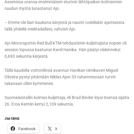
Assenissa uransa ensimmäisen eturivin lähtöpaikan kolmannen
ruudun myötä lunastanut Ajo.
– Emme ole liian kaukana kärjestä ja nautin todellakin ajamisesta
tällä yhdellä mieliradallani, vahvisti Ajo.
Ajo Motorsportin Red Bull KTM-tehdastiimin kuljettajista nopein oli
session lopussa kaatunut Karel Hanika. Hän päätyi viidenneksi
0,693 sekuntia kärjestä.
Tällä kaudella voittotilinsä avannut Hanikan tiimikaveri Miguel
Oliveira pystyi pitämään Niklas Ajon 33 tuhannesosan turvin
takanaan ollen kymmenes.
Suomalaistallin kolmas kuljettaja, eli Brad Binder löysi itsensä sijalta
26. Eroa Kentiin kertyi 2,109 sekuntia.
Jaa tämä:
Facebook
X