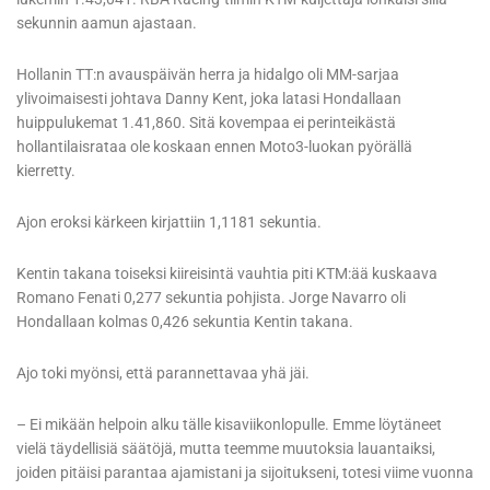
sekunnin aamun ajastaan.
Hollanin TT:n avauspäivän herra ja hidalgo oli MM-sarjaa
ylivoimaisesti johtava Danny Kent, joka latasi Hondallaan
huippulukemat 1.41,860. Sitä kovempaa ei perinteikästä
hollantilaisrataa ole koskaan ennen Moto3-luokan pyörällä
kierretty.
Ajon eroksi kärkeen kirjattiin 1,1181 sekuntia.
Kentin takana toiseksi kiireisintä vauhtia piti KTM:ää kuskaava
Romano Fenati 0,277 sekuntia pohjista. Jorge Navarro oli
Hondallaan kolmas 0,426 sekuntia Kentin takana.
Ajo toki myönsi, että parannettavaa yhä jäi.
– Ei mikään helpoin alku tälle kisaviikonlopulle. Emme löytäneet
vielä täydellisiä säätöjä, mutta teemme muutoksia lauantaiksi,
joiden pitäisi parantaa ajamistani ja sijoitukseni, totesi viime vuonna