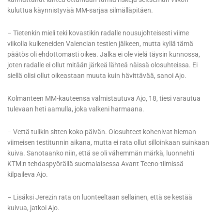
kuluttua käynnistyvää MM-sarjaa silmälläpitäen.
– Tietenkin mieli teki kovastikin radalle nousujohteisesti viime
viikolla kulkeneiden Valencian testien jälkeen, mutta kyllä tämä
päätös oli ehdottomasti oikea. Jalka ei ole vielä täysin kunnossa,
joten radalle ei ollut mitään järkeä lähteä näissä olosuhteissa. Ei
siellä olisi ollut oikeastaan muuta kuin hävittävää, sanoi Ajo.
Kolmanteen MM-kauteensa valmistautuva Ajo, 18, tiesi varautua
tulevaan heti aamulla, joka valkeni harmaana.
– Vettä tulikin sitten koko päivän. Olosuhteet kohenivat hieman
viimeisen testitunnin aikana, mutta ei rata ollut silloinkaan suinkaan
kuiva. Sanotaanko niin, että se oli vähemmän märkä, luonnehti
KTM:n tehdaspyörällä suomalaisessa Avant Tecno-tiimissä
kilpaileva Ajo.
– Lisäksi Jerezin rata on luonteeltaan sellainen, että se kestää
kuivua, jatkoi Ajo.