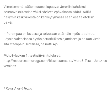
Viimeisemmät sääennusteet lupaavat Jereziin kahdeksi
seuraavaksi testipäiväksi edelleen epävakaata säätä. Näillä
näkymin keskiviikosta on kehkeytymässä sään osalta otollisin
päivä.
– Parempaa on luvassa ja toivotaan että näin myös tapahtuu.
Löysin Valenciassa hyvän perusfiiliksen ajamiseen ja haluan viedä
sitä eteenpäin Jerezissä, painotti Ajo.
Moto3-luokan 1. testipäivän tulokset:
http://resources.motogp.com/files/testresults/Moto3_Test__Jerez_c
version=
* Kuva: Avant Tecno