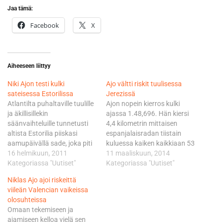
Jaa tämä:
Facebook
X
Aiheeseen liittyy
Niki Ajon testi kulki
Ajo vältti riskit tuulisessa
sateisessa Estorilissa
Jerezissä
Atlantilta puhaltaville tuulille
Ajon nopein kierros kulki
ja äkillisillekin
ajassa 1.48,696. Hän kiersi
säänvaihteluille tunnetusti
4,4 kilometrin mittaisen
altista Estorilia piiskasi
espanjalaisradan tiistain
aamupäivällä sade, joka piti
kuluessa kaiken kaikkiaan 53
kuljettajat visusti
16 helmikuun, 2011
kertaa. Menohalut ovat
11 maaliskuun, 2014
varikkoboxeissaan. - Aurinko
Kategoriassa "Uutiset"
korkealla, mutta tiistain
Kategoriassa "Uutiset"
näyttäytyi iltapäivällä ja
kaltaisissa olosuhteissa
Niklas Ajo ajoi riskeittä
kuivatti rataa, mutta
maltti oli valttia. - Tänään
viileän Valencian vaikeissa
olosuhteet eivät olleet pidon
täällä oli tosi tuuliset
olosuhteissa
osalta missään vaiheessa
olosuhteet ja katsoin
Omaan tekemiseen ja
parhaat mahdolliset.
järkevämmäksi edetä
ajamiseen kelloa vielä sen