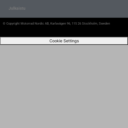
Julkaistu
© Copyright Motorrad Nordic AB, Karlavägen 96, 115 26 Stockholm, Sweden
Cookie Settings