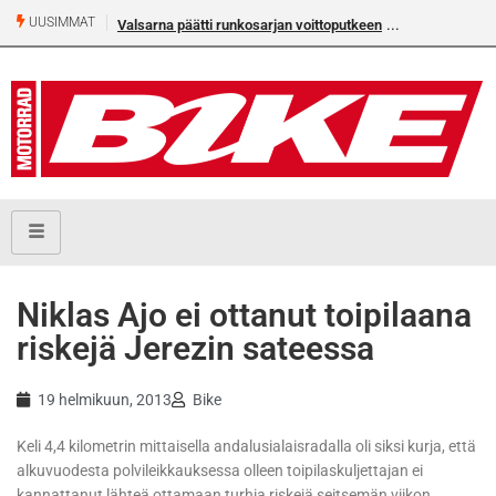
UUSIMMAT
Valsarna päätti runkosarjan voittoputkeen
Älä missaa täm
numeroa!
Niklas Ajo ei ottanut toipilaana
riskejä Jerezin sateessa
19 helmikuun, 2013
Bike
Keli 4,4 kilometrin mittaisella andalusialaisradalla oli siksi kurja, että
alkuvuodesta polvileikkauksessa olleen toipilaskuljettajan ei
kannattanut lähteä ottamaan turhia riskejä seitsemän viikon