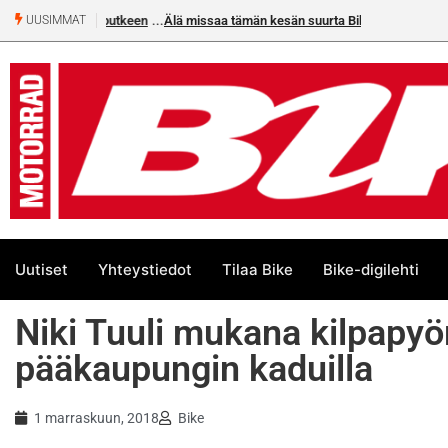
Älä missaa tämän kesän suurta Bike-numeroa!
UUSIMMAT
Uutiset
Yhteystiedot
Tilaa Bike
Bike-digilehti
Niki Tuuli mukana kilpapy
pääkaupungin kaduilla
1 marraskuun, 2018
Bike