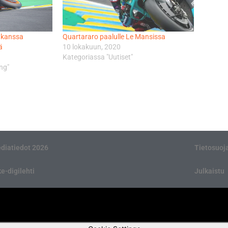
 kanssa
Quartararo paalulle Le Mansissa
ä
10 lokakuun, 2020
Kategoriassa "Uutiset"
ng"
diatiedot 2026
Tietosuoj
ke-digilehti
Julkaistu