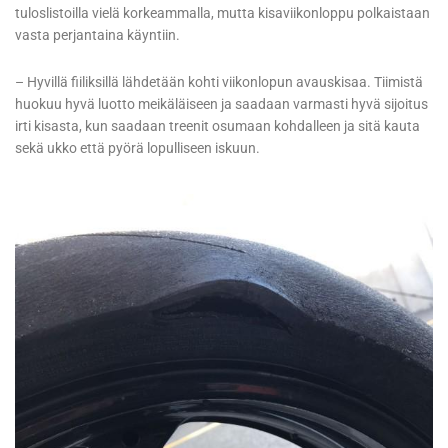
tuloslistoilla vielä korkeammalla, mutta kisaviikonloppu polkaistaan
vasta perjantaina käyntiin.
– Hyvillä fiiliksillä lähdetään kohti viikonlopun avauskisaa. Tiimistä
huokuu hyvä luotto meikäläiseen ja saadaan varmasti hyvä sijoitus
irti kisasta, kun saadaan treenit osumaan kohdalleen ja sitä kauta
sekä ukko että pyörä lopulliseen iskuun.