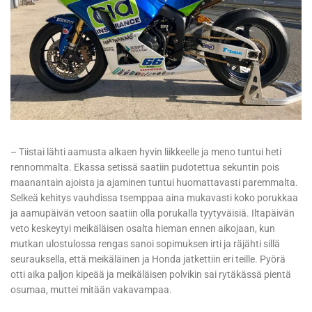
– Tiistai lähti aamusta alkaen hyvin liikkeelle ja meno tuntui heti
rennommalta. Ekassa setissä saatiin pudotettua sekuntin pois
maanantain ajoista ja ajaminen tuntui huomattavasti paremmalta.
Selkeä kehitys vauhdissa tsemppaa aina mukavasti koko porukkaa
ja aamupäivän vetoon saatiin olla porukalla tyytyväisiä. Iltapäivän
veto keskeytyi meikäläisen osalta hieman ennen aikojaan, kun
mutkan ulostulossa rengas sanoi sopimuksen irti ja räjähti sillä
seurauksella, että meikäläinen ja Honda jatkettiin eri teille. Pyörä
otti aika paljon kipeää ja meikäläisen polvikin sai rytäkässä pientä
osumaa, muttei mitään vakavampaa.