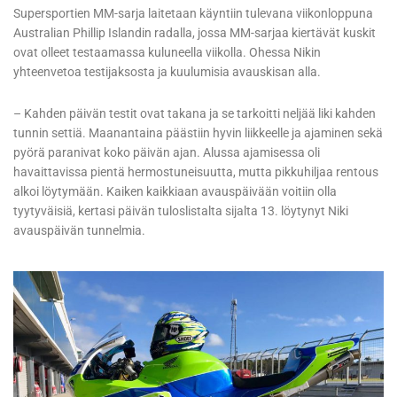
Supersportien MM-sarja laitetaan käyntiin tulevana viikonloppuna
Australian Phillip Islandin radalla, jossa MM-sarjaa kiertävät kuskit
ovat olleet testaamassa kuluneella viikolla. Ohessa Nikin
yhteenvetoa testijaksosta ja kuulumisia avauskisan alla.
– Kahden päivän testit ovat takana ja se tarkoitti neljää liki kahden
tunnin settiä. Maanantaina päästiin hyvin liikkeelle ja ajaminen sekä
pyörä paranivat koko päivän ajan. Alussa ajamisessa oli
havaittavissa pientä hermostuneisuutta, mutta pikkuhiljaa rentous
alkoi löytymään. Kaiken kaikkiaan avauspäivään voitiin olla
tyytyväisiä, kertasi päivän tuloslistalta sijalta 13. löytynyt Niki
avauspäivän tunnelmia.