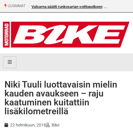
UUSIMMAT
Valsarna päätti runkosarjan voittoputkeen
Älä missaa täm
numeroa!
Niki Tuuli luottavaisin mielin
kauden avaukseen – raju
kaatuminen kuitattiin
lisäkilometreillä
22 helmikuun, 2018
Bike