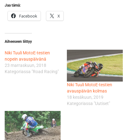
Jaa tämä:
Facebook
X
Aiheeseen liittyy
Niki Tuuli MotoE-testien
nopein avauspäivänä
23 marraskuun, 2018
Kategoriassa "Road Racing"
Niki Tuuli MotoE-testien
avauspäivän kolmas
18 kesäkuun, 2019
Kategoriassa "Uutiset"