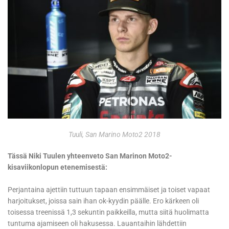
Tuuli, San Marino Moto2 2018
Tässä Niki Tuulen yhteenveto San Marinon Moto2-
kisaviikonlopun etenemisestä:
Perjantaina ajettiin tuttuun tapaan ensimmäiset ja toiset vapaat
harjoitukset, joissa sain ihan ok-kyydin päälle. Ero kärkeen oli
toisessa treenissä 1,3 sekuntin paikkeilla, mutta siitä huolimatta
tuntuma ajamiseen oli hakusessa. Lauantaihin lähdettiin