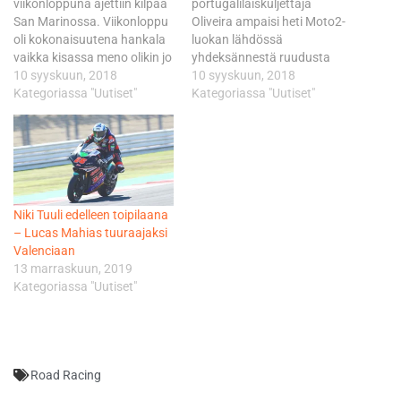
viikonloppuna ajettiin kilpaa
portugalilaiskuljettaja
San Marinossa. Viikonloppu
Oliveira ampaisi heti Moto2-
oli kokonaisuutena hankala
luokan lähdössä
vaikka kisassa meno olikin jo
yhdeksännestä ruudusta
nousujohteisempaa. Alla
10 syyskuun, 2018
viidenneksi. Myös tiimin
10 syyskuun, 2018
yhteenvetoa viikonlopun
Kategoriassa "Uutiset"
toinen kuljettaja Brad Binder
Kategoriassa "Uutiset"
etenemisestä. Perjantaina
sai hyvän startin ja nousi
ajettiin tuttuun tapaan
viidenneltä sijalta
ensimmäiset ja toiset vapaat
kolmanneksi.
harjoitukset, joissa sain ihan
Eteläafrikkalainen Binder
ok-kyydin päälle. Ero kärkeen
kuitenkin tippui pian lähdön
oli toisessa treenissä 1,3
jälkeen viidenneksi, ja
Niki Tuuli edelleen toipilaana
sekuntin paikkeilla, mutta
Oliveira puolestaa nosti
– Lucas Mahias tuuraajaksi
siitä huolimatta tuntuma
osakkeitaan nousemalla
Valenciaan
ajamiseen oli hakusessa.…
neljännelle sijalle. Vain
13 marraskuun, 2019
kahden ja puolen kierroksen
Kategoriassa "Uutiset"
jälkeen Oliveira…
Road Racing