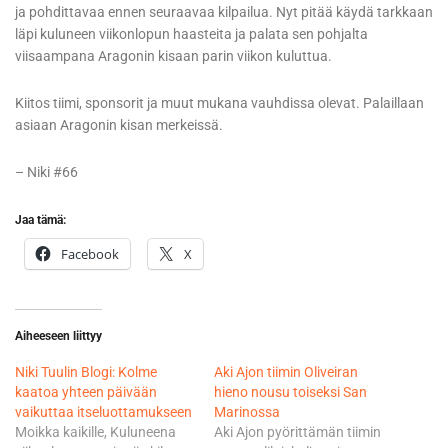
ja pohdittavaa ennen seuraavaa kilpailua. Nyt pitää käydä tarkkaan
läpi kuluneen viikonlopun haasteita ja palata sen pohjalta
viisaampana Aragonin kisaan parin viikon kuluttua.
Kiitos tiimi, sponsorit ja muut mukana vauhdissa olevat. Palaillaan
asiaan Aragonin kisan merkeissä.
– Niki #66
Jaa tämä:
Facebook
X
Aiheeseen liittyy
Niki Tuulin Blogi: Kolme
Aki Ajon tiimin Oliveiran
kaatoa yhteen päivään
hieno nousu toiseksi San
vaikuttaa itseluottamukseen
Marinossa
Moikka kaikille, Kuluneena
Aki Ajon pyörittämän tiimin