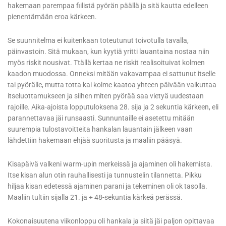
hakemaan parempaa fiilistä pyörän päällä ja sitä kautta edelleen
pienentämään eroa kärkeen.
Se suunnitelma ei kuitenkaan toteutunut toivotulla tavalla,
päinvastoin. Sitä mukaan, kun kyytiä yritti lauantaina nostaa niin
myös riskit nousivat. Ttällä kertaa ne riskit realisoituivat kolmen
kaadon muodossa. Onneksi mitään vakavampaa ei sattunut itselle
tai pyörälle, mutta totta kai kolme kaatoa yhteen päivään vaikuttaa
itseluottamukseen ja siihen miten pyörää saa vietyä uudestaan
rajoille. Aika-ajoista lopputuloksena 28. sija ja 2 sekuntia kärkeen, eli
parannettavaa jäi runsaasti. Sunnuntaille ei asetettu mitään
suurempia tulostavoitteita hankalan lauantain jälkeen vaan
lähdettiin hakemaan ehjää suoritusta ja maaliin pääsyä.
Kisapäivä valkeni warm-upin merkeissä ja ajaminen oli hakemista.
Itse kisan alun otin rauhallisesti ja tunnustelin tilannetta. Pikku
hiljaa kisan edetessä ajaminen parani ja tekeminen oli ok tasolla.
Maaliin tultiin sijalla 21. ja + 48-sekuntia kärkeä perässä.
Kokonaisuutena viikonloppu oli hankala ja siitä jäi paljon opittavaa