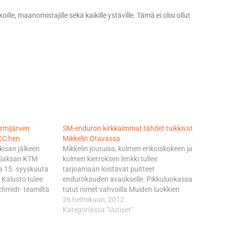
lle, maanomistajille sekä kaikille ystäville. Tämä ei olisi ollut
urmijärven
SM-enduron kirkkaimmat tähdet tuikkivat
CC:hen
Mikkelin Otavassa
kisan jälkeen
Mikkelin joutuisa, kolmen erikoiskokeen ja
u Saksan KTM
kolmen kierroksen lenkki tullee
a 15. syyskuuta
tarjoamaan loistavat puitteet
 Kalusto tulee
endurokauden avaukselle. Pikkuluokassa
hmidt- teamiltä
tutut nimet vahvoilla Muiden luokkien
sarjan
tavoin myös pikkuluokan osalta
26 helmikuun, 2012
tiukka ja heti
lähtölistaa värittävät muutamat
Kategoriassa "Uutiset"
 jälkeen
luokkavaihdokset: Marko Leponiemi (TM)