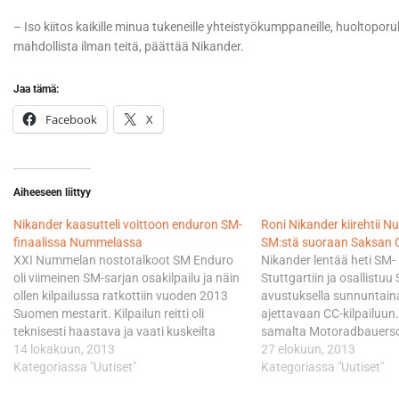
– Iso kiitos kaikille minua tukeneille yhteistyökumppaneille, huoltoporukoi
mahdollista ilman teitä, päättää Nikander.
Jaa tämä:
Facebook
X
Aiheeseen liittyy
Nikander kaasutteli voittoon enduron SM-
Roni Nikander kiirehtii N
finaalissa Nummelassa
SM:stä suoraan Saksan 
XXI Nummelan nostotalkoot SM Enduro
Nikander lentää heti SM- 
oli viimeinen SM-sarjan osakilpailu ja näin
Stuttgartiin ja osallistu
ollen kilpailussa ratkottiin vuoden 2013
avustuksella sunnuntain
Suomen mestarit. Kilpailun reitti oli
ajettavaan CC-kilpailuun.
teknisesti haastava ja vaati kuskeilta
samalta Motoradbauersc
erityisesti pyörän käsittelytaitoa.
14 lokakuun, 2013
jolla Nikander ajoi ADAC 
27 elokuun, 2013
Teknisyydestä huolimatta kisareitillä
Kategoriassa "Uutiset"
crossikisan. Aikataulu on 
Kategoriassa "Uutiset"
nähtiin vauhtia. Aamupäivällä vallinnut
Nurmijärven maaliintulon