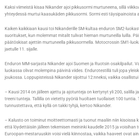
Kaksi viimeistä kisaa Nikander ajoi pikkusormi murtuneena, sillä viik
yhteydessä murtui kaasukäden pikkusormi. Sormi esti täysipainoista ajo
Kaiken kaikkiaan kausi toi Nikanderille SM-kultaa enduron SM2-luokast
suoritukset, kun molemmat mitalit tulivat hieman murtuneilla luilla. Päi
päätöskisat ajettiin murtuneella pikkusormella. Motocrossin SM1-luoka
jaetulle 11. sijalle.
Enduron MM-sarjasta Nikander ajoi Suomen ja Ruotsin osakilpailut. Var
luokassa olivat molempina päivinä viides. Endurotestillä tuli jopa yleis
joukossa. Loppupisteissä Nikander sijoittui 12:nneksi, vaikka osallist
– Kausi 2014 on jälleen ajettu ja ajotunteja on kertynyt yli 200, salill
treeni tunteja. Tallilla on vietetty pyöriä huoltaen tuollaiset 100 tuntia
tunnustettava, että kyllä on takki tyhjä, kertoo Nikander.
– Kalusto on toiminut moitteettomasti ja tuonut maaliin niin kisoissa 
että löydettäisiin jälleen tekemisen meininki kaudelle 2015 ja voisihan tuo
Euroopan-mestaruuskin voisi vielä kiinnostaa, vaikka haaveet ovat ain