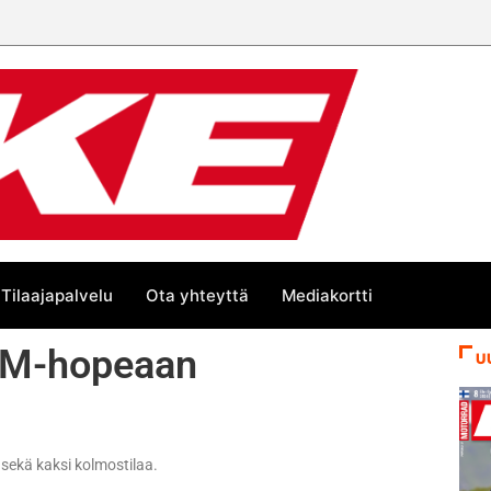
Tilaajapalvelu
Ota yhteyttä
Mediakortti
 SM-hopeaan
U
 sekä kaksi kolmostilaa.