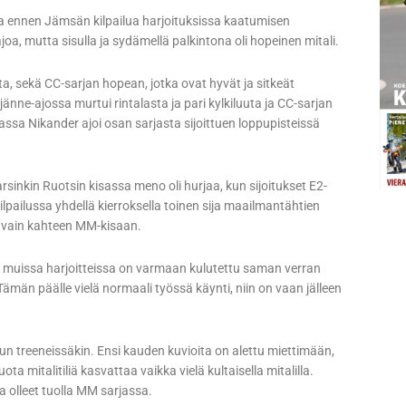
koa ennen Jämsän kilpailua harjoituksissa kaatumisen
a, mutta sisulla ja sydämellä palkintona oli hopeinen mitali.
a, sekä CC-sarjan hopean, jotka ovat hyvät ja sitkeät
jänne-ajossa murtui rintalasta ja pari kylkiluuta ja CC-sarjan
ssa Nikander ajoi osan sarjasta sijoittuen loppupisteissä
sinkin Ruotsin kisassa meno oli hurjaa, kun sijoitukset E2-
kilpailussa yhdellä kierroksella toinen sija maailmantähtien
ui vain kahteen MM-kisaan.
a ja muissa harjoitteissa on varmaan kulutettu saman verran
. Tämän päälle vielä normaali työssä käynti, niin on vaan jälleen
kun treeneissäkin. Ensi kauden kuvioita on alettu miettimään,
ta mitalitiliä kasvattaa vaikka vielä kultaisella mitalilla.
a olleet tuolla MM sarjassa.