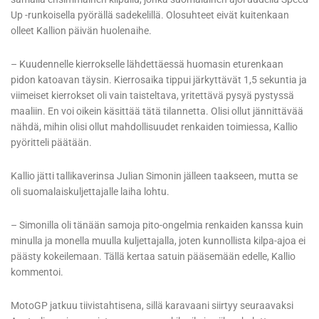
Up -runkoisella pyörällä sadekelillä. Olosuhteet eivät kuitenkaan
olleet Kallion päivän huolenaihe.
– Kuudennelle kierrokselle lähdettäessä huomasin eturenkaan
pidon katoavan täysin. Kierrosaika tippui järkyttävät 1,5 sekuntia ja
viimeiset kierrokset oli vain taisteltava, yritettävä pysyä pystyssä
maaliin. En voi oikein käsittää tätä tilannetta. Olisi ollut jännittävää
nähdä, mihin olisi ollut mahdollisuudet renkaiden toimiessa, Kallio
pyöritteli päätään.
Kallio jätti tallikaverinsa Julian Simonin jälleen taakseen, mutta se
oli suomalaiskuljettajalle laiha lohtu.
– Simonilla oli tänään samoja pito-ongelmia renkaiden kanssa kuin
minulla ja monella muulla kuljettajalla, joten kunnollista kilpa-ajoa ei
päästy kokeilemaan. Tällä kertaa satuin pääsemään edelle, Kallio
kommentoi.
MotoGP jatkuu tiivistahtisena, sillä karavaani siirtyy seuraavaksi