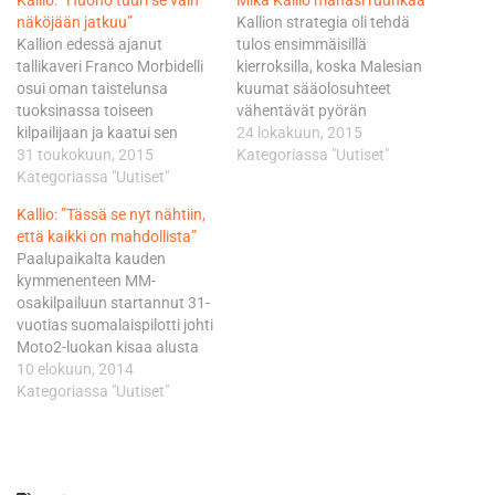
Kallio: ”Huono tuuri se vain
Mika Kallio manasi ruuhkaa
näköjään jatkuu”
Kallion strategia oli tehdä
Kallion edessä ajanut
tulos ensimmäisillä
tallikaveri Franco Morbidelli
kierroksilla, koska Malesian
osui oman taistelunsa
kuumat sääolosuhteet
tuoksinassa toiseen
vähentävät pyörän
kilpailijaan ja kaatui sen
suorituskykyä aika-ajojen
24 lokakuun, 2015
seurauksena radalle.
31 toukokuun, 2015
edetessä. Kallio ajoikin
Kategoriassa "Uutiset"
Kalliolla ei ollut mitään
Kategoriassa "Uutiset"
kolmella ensimmäisellä
mahdollisuuksia väistää
kierroksella parhailla eli
Kallio: ”Tässä se nyt nähtiin,
tallikaverinsa pyörää. -
kovan seoksen renkailla
että kaikki on mahdollista”
Huono tuuri se vaan
hyvää vauhtia, mutta
Paalupaikalta kauden
näköjään jatkuu. Ajoimme
ruuhkat radalla hidastivat
kymmenenteen MM-
useamman kuljettajan
kierrosaikoja niin paljon, että
osakilpailuun startannut 31-
nipussa ja olin Francon
suomalainen joutuu
vuotias suomalaispilotti johti
perässä, kun hän itse osui
lähtemään kilpailuun
Moto2-luokan kisaa alusta
toiseen kuljettajaan ja sen
ruudusta 14. Loppupuolen
loppuun saakka ja otti
10 elokuun, 2014
seurauksena kaatui…
ajelu pehmeillä renkailla oli
samalla nimiinsä kaikkien
Kategoriassa "Uutiset"
Kallion osalta kosmetiikkaa…
aikojen eniten GP-voittoja
omaavan
suomalaiskuljettajan tittelin
jättäen taakseen MotoGP-