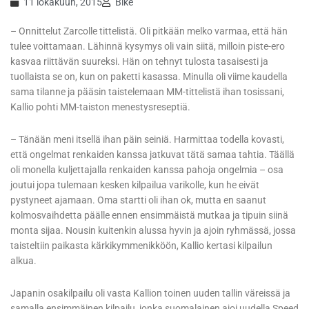
11 lokakuun, 2015
Bike
– Onnittelut Zarcolle tittelistä. Oli pitkään melko varmaa, että hän
tulee voittamaan. Lähinnä kysymys oli vain siitä, milloin piste-ero
kasvaa riittävän suureksi. Hän on tehnyt tulosta tasaisesti ja
tuollaista se on, kun on paketti kasassa. Minulla oli viime kaudella
sama tilanne ja pääsin taistelemaan MM-tittelistä ihan tosissani,
Kallio pohti MM-taiston menestysreseptiä.
– Tänään meni itsellä ihan päin seiniä. Harmittaa todella kovasti,
että ongelmat renkaiden kanssa jatkuvat tätä samaa tahtia. Täällä
oli monella kuljettajalla renkaiden kanssa pahoja ongelmia – osa
joutui jopa tulemaan kesken kilpailua varikolle, kun he eivät
pystyneet ajamaan. Oma startti oli ihan ok, mutta en saanut
kolmosvaihdetta päälle ennen ensimmäistä mutkaa ja tipuin siinä
monta sijaa. Nousin kuitenkin alussa hyvin ja ajoin ryhmässä, jossa
taisteltiin paikasta kärkikymmenikköön, Kallio kertasi kilpailun
alkua.
Japanin osakilpailu oli vasta Kallion toinen uuden tallin väreissä ja
samalla ensimmäinen kilpailu, jonka suomalainen ajoi uudella Speed