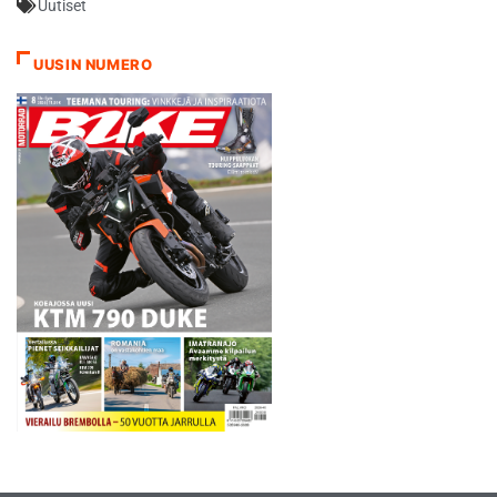
Uutiset
legenda Jarno ”Paroni”
Saarisen. - Voitto tuntuu
mahtavalta, sillä suoraan
UUSIN NUMERO
sanottuna en oikein
odottanut sitä itsekään.
Indianapolisin rata on
aiemmin ollut heikko minulle,
enkä…