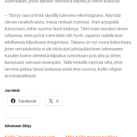
Australiaan, jossa ajetaan seuraava kilpailu jo viikon kuluttua.
– Täytyy taas yrittää täysillä tulevana viikonloppuna. Näyttää
olevan ratakohtaista, missä renkaat toimivat. Ihan arpapeliä.
Katsotaan, mihin suunta tästä kääntyy. Tiimi tosin ennakoi tänne
tultaessa, ettei pyörä toimi ehkä niin hyvin Japanin radalla kuin
edellisessä kilpailussa Aragonissa. Takana on nyt vasta kaksi kisaa,
joten vertailukohtia ei ole riittävästi johtopäätösten tekemiseen.
Kauden kolme viimeistä kilpailua rutistetaan pois alta ja sitten
katsotaan vahvasti eteenpäin. Tällä hetkellä näyttää siltä, ettei
tarvitse jatkaa tässä luokassa enää ensi vuonna, Kallio vihjaisi
arvoituksellisesti.
Jaa tämä:
Facebook
X
Aiheeseen liittyy