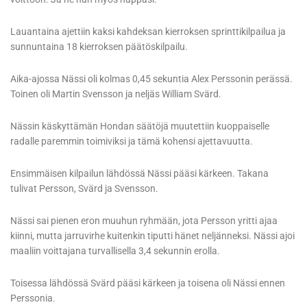
Lauantaina ajettiin kaksi kahdeksan kierroksen sprinttikilpailua ja
sunnuntaina 18 kierroksen päätöskilpailu.
Aika-ajossa Nässi oli kolmas 0,45 sekuntia Alex Perssonin perässä.
Toinen oli Martin Svensson ja neljäs William Svärd.
Nässin käskyttämän Hondan säätöjä muutettiin kuoppaiselle
radalle paremmin toimiviksi ja tämä kohensi ajettavuutta.
Ensimmäisen kilpailun lähdössä Nässi pääsi kärkeen. Takana
tulivat Persson, Svärd ja Svensson.
Nässi sai pienen eron muuhun ryhmään, jota Persson yritti ajaa
kiinni, mutta jarruvirhe kuitenkin tiputti hänet neljänneksi. Nässi ajoi
maaliin voittajana turvallisella 3,4 sekunnin erolla.
Toisessa lähdössä Svärd pääsi kärkeen ja toisena oli Nässi ennen
Perssonia.