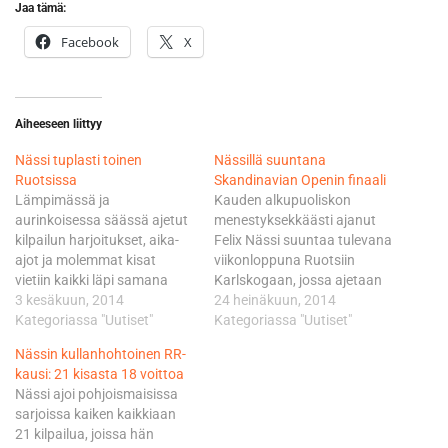
Jaa tämä:
Facebook
X
Aiheeseen liittyy
Nässi tuplasti toinen
Nässillä suuntana
Ruotsissa
Skandinavian Openin finaali
Lämpimässä ja
Kauden alkupuoliskon
aurinkoisessa säässä ajetut
menestyksekkäästi ajanut
kilpailun harjoitukset, aika-
Felix Nässi suuntaa tulevana
ajot ja molemmat kisat
viikonloppuna Ruotsiin
vietiin kaikki läpi samana
Karlskogaan, jossa ajetaan
päivänä, joten varikolla piti
3 kesäkuun, 2014
Skandinavian Open -sarjan
24 heinäkuun, 2014
kiirettä. Hondan Moto3-
Kategoriassa "Uutiset"
kolmesta kilpailulähdöstä
Kategoriassa "Uutiset"
luokan pyörän säädöt
koostuva finaali. Startit ovat
Nässin kullanhohtoinen RR-
saatiin jo aika-ajoon
samalla myös Ruotsin
kausi: 21 kisasta 18 voittoa
kohdalleen, eikä etupyörän
mestaruussarjan
Nässi ajoi pohjoismaisissa
pidon kanssa ollut enää
osakilpailuja. Ajo
sarjoissa kaiken kaikkiaan
ongelmia. Nässi pystyi
Motorsportin Junior
21 kilpailua, joissa hän
parantamaan ennätystä heti
Projectista oppinsa