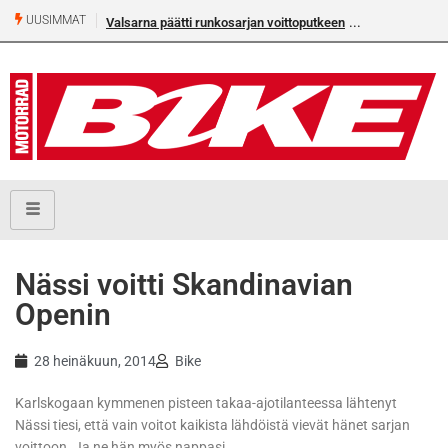
UUSIMMAT
Valsarna päätti runkosarjan voittoputkeen
Älä missaa täm
numeroa!
Nässi voitti Skandinavian
Openin
28 heinäkuun, 2014
Bike
Karlskogaan kymmenen pisteen takaa-ajotilanteessa lähtenyt
Nässi tiesi, että vain voitot kaikista lähdöistä vievät hänet sarjan
voittoon. Ja ne hän myös nappasi.