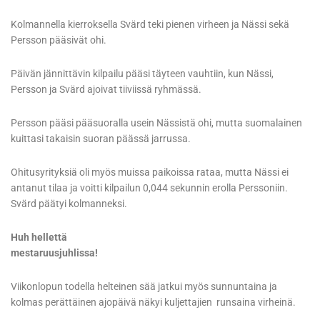
Kolmannella kierroksella Svärd teki pienen virheen ja Nässi sekä
Persson pääsivät ohi.
Päivän jännittävin kilpailu pääsi täyteen vauhtiin, kun Nässi,
Persson ja Svärd ajoivat tiiviissä ryhmässä.
Persson pääsi pääsuoralla usein Nässistä ohi, mutta suomalainen
kuittasi takaisin suoran päässä jarrussa.
Ohitusyrityksiä oli myös muissa paikoissa rataa, mutta Nässi ei
antanut tilaa ja voitti kilpailun 0,044 sekunnin erolla Perssoniin.
Svärd päätyi kolmanneksi.
Huh hellettä
mestaruusjuhlissa!
Viikonlopun todella helteinen sää jatkui myös sunnuntaina ja
kolmas perättäinen ajopäivä näkyi kuljettajien runsaina virheinä.