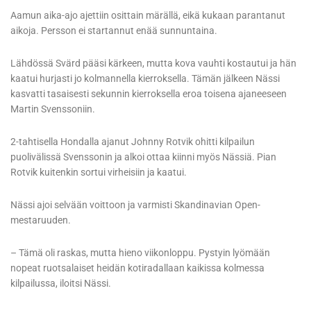
Aamun aika-ajo ajettiin osittain märällä, eikä kukaan parantanut
aikoja. Persson ei startannut enää sunnuntaina.
Lähdössä Svärd pääsi kärkeen, mutta kova vauhti kostautui ja hän
kaatui hurjasti jo kolmannella kierroksella. Tämän jälkeen Nässi
kasvatti tasaisesti sekunnin kierroksella eroa toisena ajaneeseen
Martin Svenssoniin.
2-tahtisella Hondalla ajanut Johnny Rotvik ohitti kilpailun
puolivälissä Svenssonin ja alkoi ottaa kiinni myös Nässiä. Pian
Rotvik kuitenkin sortui virheisiin ja kaatui.
Nässi ajoi selvään voittoon ja varmisti Skandinavian Open-
mestaruuden.
– Tämä oli raskas, mutta hieno viikonloppu. Pystyin lyömään
nopeat ruotsalaiset heidän kotiradallaan kaikissa kolmessa
kilpailussa, iloitsi Nässi.