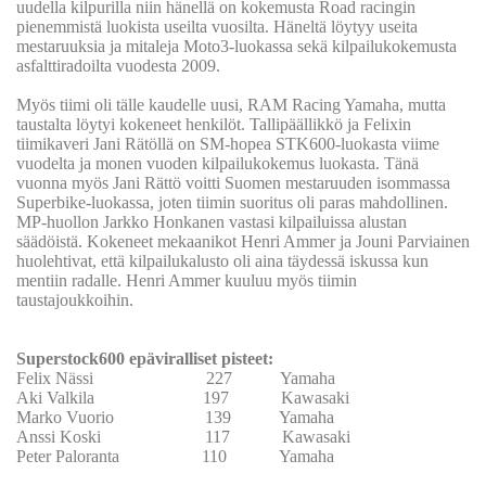
uudella kilpurilla niin hänellä on kokemusta Road racingin
pienemmistä luokista useilta vuosilta. Häneltä löytyy useita
mestaruuksia ja mitaleja Moto3-luokassa sekä kilpailukokemusta
asfalttiradoilta vuodesta 2009.
Myös tiimi oli tälle kaudelle uusi, RAM Racing Yamaha, mutta
taustalta löytyi kokeneet henkilöt. Tallipäällikkö ja Felixin
tiimikaveri Jani Rätöllä on SM-hopea STK600-luokasta viime
vuodelta ja monen vuoden kilpailukokemus luokasta. Tänä
vuonna myös Jani Rättö voitti Suomen mestaruuden isommassa
Superbike-luokassa, joten tiimin suoritus oli paras mahdollinen.
MP-huollon Jarkko Honkanen vastasi kilpailuissa alustan
säädöistä. Kokeneet mekaanikot Henri Ammer ja Jouni Parviainen
huolehtivat, että kilpailukalusto oli aina täydessä iskussa kun
mentiin radalle. Henri Ammer kuuluu myös tiimin
taustajoukkoihin.
Superstock600 epäviralliset pisteet:
Felix Nässi 227 Yamaha
Aki Valkila 197 Kawasaki
Marko Vuorio 139 Yamaha
Anssi Koski 117 Kawasaki
Peter Paloranta 110 Yamaha