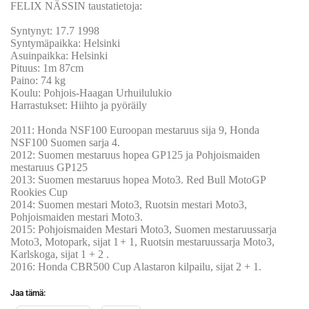
FELIX NÄSSIN taustatietoja:
Syntynyt: 17.7 1998
Syntymäpaikka: Helsinki
Asuinpaikka: Helsinki
Pituus: 1m 87cm
Paino: 74 kg
Koulu: Pohjois-Haagan Urhuilulukio
Harrastukset: Hiihto ja pyöräily
2011: Honda NSF100 Euroopan mestaruus sija 9, Honda
NSF100 Suomen sarja 4.
2012: Suomen mestaruus hopea GP125 ja Pohjoismaiden
mestaruus GP125
2013: Suomen mestaruus hopea Moto3. Red Bull MotoGP
Rookies Cup
2014: Suomen mestari Moto3, Ruotsin mestari Moto3,
Pohjoismaiden mestari Moto3.
2015: Pohjoismaiden Mestari Moto3, Suomen mestaruussarja
Moto3, Motopark, sijat 1
+ 1, Ruotsin mestaruussarja Moto3,
Karlskoga, sijat 1 + 2 .
2016: Honda CBR500 Cup Alastaron kilpailu, sijat 2 + 1.
Jaa tämä: