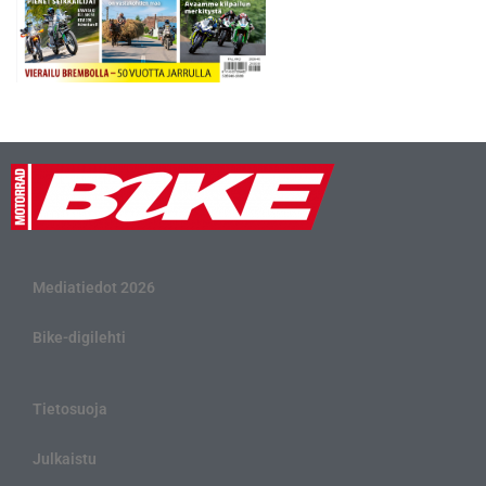
Mediatiedot 2026
Bike-digilehti
Tietosuoja
Julkaistu