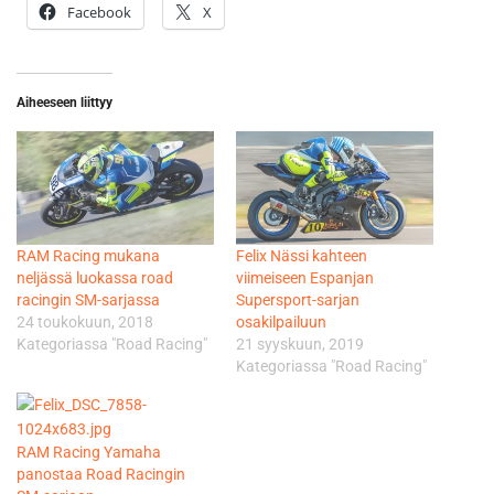
Facebook
X
Aiheeseen liittyy
RAM Racing mukana
Felix Nässi kahteen
neljässä luokassa road
viimeiseen Espanjan
racingin SM-sarjassa
Supersport-sarjan
24 toukokuun, 2018
osakilpailuun
Kategoriassa "Road Racing"
21 syyskuun, 2019
Kategoriassa "Road Racing"
RAM Racing Yamaha
panostaa Road Racingin