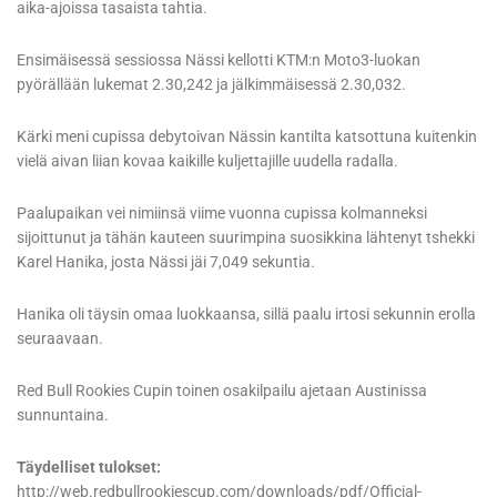
aika-ajoissa tasaista tahtia.
Ensimäisessä sessiossa Nässi kellotti KTM:n Moto3-luokan
pyörällään lukemat 2.30,242 ja jälkimmäisessä 2.30,032.
Kärki meni cupissa debytoivan Nässin kantilta katsottuna kuitenkin
vielä aivan liian kovaa kaikille kuljettajille uudella radalla.
Paalupaikan vei nimiinsä viime vuonna cupissa kolmanneksi
sijoittunut ja tähän kauteen suurimpina suosikkina lähtenyt tshekki
Karel Hanika, josta Nässi jäi 7,049 sekuntia.
Hanika oli täysin omaa luokkaansa, sillä paalu irtosi sekunnin erolla
seuraavaan.
Red Bull Rookies Cupin toinen osakilpailu ajetaan Austinissa
sunnuntaina.
Täydelliset tulokset:
http://web.redbullrookiescup.com/downloads/pdf/Official-