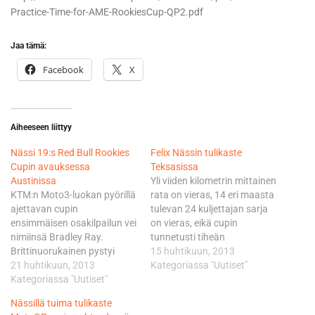
Practice-Time-for-AME-RookiesCup-QP2.pdf
Jaa tämä:
Facebook
X
Aiheeseen liittyy
Nässi 19:s Red Bull Rookies
Felix Nässin tulikaste
Cupin avauksessa
Teksasissa
Austinissa
Yli viiden kilometrin mittainen
KTM:n Moto3-luokan pyörillä
rata on vieras, 14 eri maasta
ajettavan cupin
tulevan 24 kuljettajan sarja
ensimmäisen osakilpailun vei
on vieras, eikä cupin
nimiinsä Bradley Ray.
tunnetusti tiheän
Brittinuorukainen pystyi
valintaseulan läpäisseiden
15 huhtikuun, 2013
pitämään paalupaikalta
21 huhtikuun, 2013
talenttien identtinen
Kategoriassa "Uutiset"
liikkeelle lähteneen
Kategoriassa "Uutiset"
työväline, KTM:n RC 250 R
suursuosikin, tshekki Karel
Moto3-luokan pyörä ole
Nässillä tuima tulikaste
Hanikan 6,413 sekunnin
sekään helsinkiläiselle