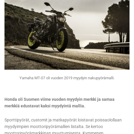
Yamaha MT-07 oli vuoden 2019 myydyin nakupyörämalli.
Honda oli Suomen viime vuoden myydyin merkki ja samaa
merkkiä edustavat kaksi myydyintä mallia.
Sporttipyörät, customit ja matkapyörät loistavat poissaolollaan
myydyimpien moottoripyörämallien listalta. Se kertoo
moottoripyörämarkkinan muuttumisesta. Kymmenen