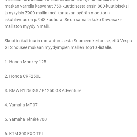
matkan varrella kasvanut 750-kuutioisesta ensin 800-kuutioiseksi
ja nykyisin Z900-mallinimeä kantavan pyörän moottorin
iskutilavuus on jo 948 kuutiota. Se on samalla koko Kawasaki-
malliston myydyin malli.
Skootterikulttuurin rantautumisesta Suomeen kertoo se, että Vespa
GTS nousee mukaan myydyimpien mallien Top10 -listalle.
1. Honda Monkey 125
2. Honda CRF250L
3. BMW R1250GS / R1250 GS Adventure
4. Yamaha MT-07
5. Yamaha Ténéré 700
6. KTM 300 EXC-TPI