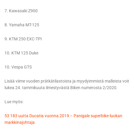
7. Kawasaki Z900
8. Yamaha MT-125
9. KTM 250 EXC-TPI
10. KTM 125 Duke
10. Vespa GTS
Lisää viime vuoden prätkätilastoista ja myydyimmistä malleista voit
lukea 24. tammikuuta ilmestyvästä Biken numerosta 2/2020.
Lue myös:
53 183 uutta Ducatia vuonna 2019 – Panigale superbike-luokan
markkinajohtaja