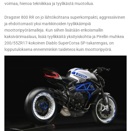
voimaa, hienoa tekniikkaa ja tyylikästä muotoilua.
Dragster 800 RR on jo lähtökohtana superkompakti, aggressiivinen
ja ehdottomasti yksi markkinoiden tyylikkäimpiä
moottoripyörämalleja. Kun siihen lisätään erikoismallin
kaksivärimaalaus, lisää tyylikkäitä yksityiskohtia ja Pirellin muhkea
200/55ZR17-kokoinen Diablo SuperCorsa SP-takarengas, on
lopputuloksena ennemminkin taideteos kuin moottoripyörä.