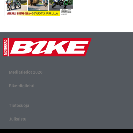
Mediatiedot 2026
Bike-digilehti
Tietosuoja
Julkaistu