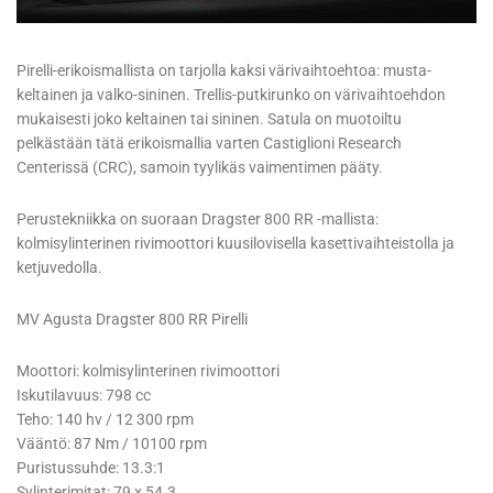
Pirelli-erikoismallista on tarjolla kaksi värivaihtoehtoa: musta-
keltainen ja valko-sininen. Trellis-putkirunko on värivaihtoehdon
mukaisesti joko keltainen tai sininen. Satula on muotoiltu
pelkästään tätä erikoismallia varten Castiglioni Research
Centerissä (CRC), samoin tyylikäs vaimentimen pääty.
Perustekniikka on suoraan Dragster 800 RR -mallista:
kolmisylinterinen rivimoottori kuusilovisella kasettivaihteistolla ja
ketjuvedolla.
MV Agusta Dragster 800 RR Pirelli
Moottori: kolmisylinterinen rivimoottori
Iskutilavuus: 798 cc
Teho: 140 hv / 12 300 rpm
Vääntö: 87 Nm / 10100 rpm
Puristussuhde: 13.3:1
Sylinterimitat: 79 x 54.3