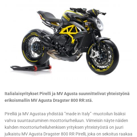
Italialaisyritykset Pirelli ja MV Agusta suunnittelivat yhteistyönä
erikoismallin MV Agusta Dragster 800 RR:stä.
Pirelliä ja MV Agustaa yhdistää ”made in Italy” -muotoilun lisäksi
vahva suuntautuminen moottoriurheiluun. Viimeisin näyte näiden
kahden moottoriurheiluhenkisen yrityksen yhteistyöstä on juuri
julkaistu MV Agusta Dragster 800 RR Pirelli, joka on sekoitus raakaa