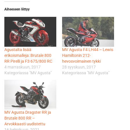
Aiheeseen liittyy
Agustalta lisää
MV Agusta F4 LH44 – Lewis
erikoismalleja: Brutale 800
Hamiltonin 212-
RR Pirelli ja F3 675/800 RC
hevosvoimainen tykki
4 marraskuun, 2017
28 syyskuun, 2017
Kategoriassa "MV Agusta"
Kategoriassa "MV Agusta"
MV Agusta Dragster RR ja
Brutale 800 RR –
Arvokkaasti uudistettu
16 helmikuun, 2021