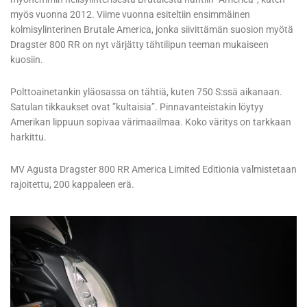
myös vuonna 2012. Viime vuonna esiteltiin ensimmäinen
kolmisylinterinen Brutale America, jonka siivittämän suosion myötä
Dragster 800 RR on nyt värjätty tähtilipun teeman mukaiseen
kuosiin.
Polttoainetankin yläosassa on tähtiä, kuten 750 S:ssä aikanaan.
Satulan tikkaukset ovat ”kultaisia”. Pinnavanteistakin löytyy
Amerikan lippuun sopivaa värimaailmaa. Koko väritys on tarkkaan
harkittu.
MV Agusta Dragster 800 RR America Limited Editionia valmistetaan
rajoitettu, 200 kappaleen erä.