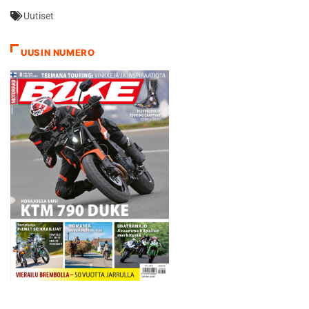
nimeä Lewis Hamilton
Uutiset
Dragster RR. - Olemme
ylpeitä siitä, että olemme
saaneet Lewis Hamiltonin
UUSIN NUMERO
kumppaniksemme, kertoo
MV Agustan
toimitusjohtaja…