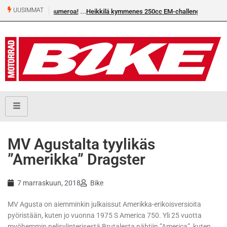
UUSIMMAT
Heikkilä kymmenes 250cc EM-challengessä
MV Agustalta tyylikäs
”Amerikka” Dragster
7 marraskuun, 2018
Bike
MV Agusta on aiemminkin julkaissut Amerikka-erikoisversioita
pyöristään, kuten jo vuonna 1975 S America 750. Yli 25 vuotta
myöhemmin nelisylinterisestä Brutalesta nähtiin ”America”, kuten