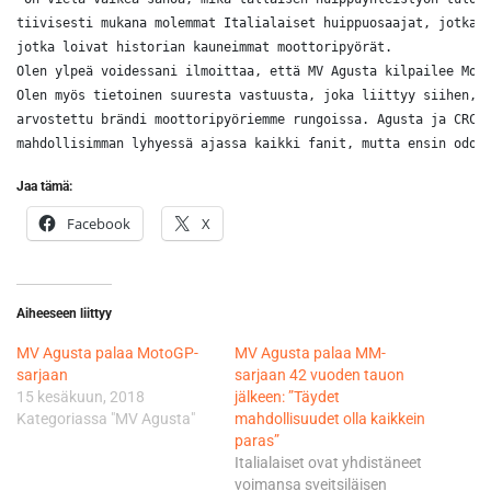
tiivisesti mukana molemmat Italialaiset huippuosaajat, jotka l
jotka loivat historian kauneimmat moottoripyörät. 

Olen ylpeä voidessani ilmoittaa, että MV Agusta kilpailee Moto
Olen myös tietoinen suuresta vastuusta, joka liittyy siihen, e
arvostettu brändi moottoripyöriemme rungoissa. Agusta ja CRC p
mahdollisimman lyhyessä ajassa kaikki fanit, mutta ensin odot
Jaa tämä:
Facebook
X
Aiheeseen liittyy
MV Agusta palaa MotoGP-
MV Agusta palaa MM-
sarjaan
sarjaan 42 vuoden tauon
15 kesäkuun, 2018
jälkeen: ”Täydet
Kategoriassa "MV Agusta"
mahdollisuudet olla kaikkein
paras”
Italialaiset ovat yhdistäneet
voimansa sveitsiläisen