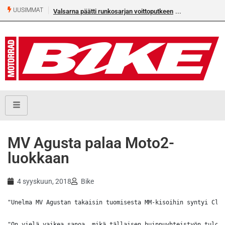
UUSIMMAT
Valsarna päätti runkosarjan voittoputkeen
MV Agusta palaa Moto2-
luokkaan
4 syyskuun, 2018
Bike
"Unelma MV Agustan takaisin tuomisesta MM-kisoihin syntyi Clau
"On vielä vaikea sanoa, mikä tällaisen huippuyhteistyön tulos 