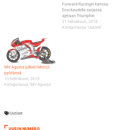
Forward Racingin kanssa.
Ensi kaudella sarjassa
ajetaan Triumphin
moottoreilla. ”Olen todella
31 heinäkuun, 2018
ylpeä, että unelmamme
Kategoriassa "Uutiset"
paluusta
ratamoottoripyöräilyn MM-
sarjaan on nyt totta. Haluan
kiittää kaikkia
insinöörejämme, teknikoita
ja suunnittelijoita sekä
MV Agusta julkisti Moto2-
Forward Racingin väkeä.
pyöränsä
Olemme pystyneet viemään
15 helmikuun, 2019
tätä projektia eteenpäin
Kategoriassa "MV Agusta"
todella kovalla vauhdilla”,
sanoo MV Agustan
presidentti Giovanni…
Uutiset
UUSIN NUMERO