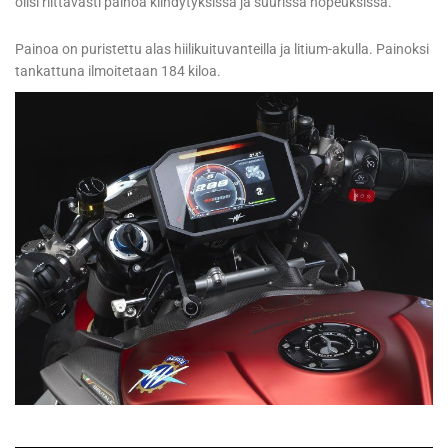
olisi riittävästi painoa kiihdytyksissä ja suurissa nopeuksissa.
Painoa on puristettu alas hiilikuituvanteilla ja litium-akulla. Painoksi
tankattuna ilmoitetaan 184 kiloa.