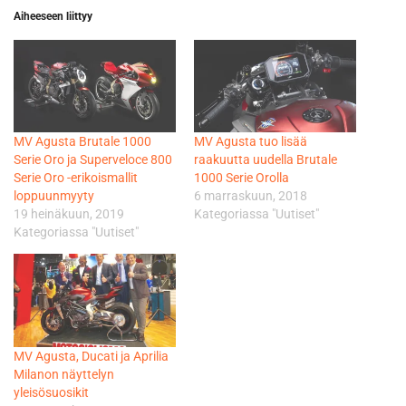
Aiheeseen liittyy
MV Agusta Brutale 1000
MV Agusta tuo lisää
Serie Oro ja Superveloce 800
raakuutta uudella Brutale
Serie Oro -erikoismallit
1000 Serie Orolla
loppuunmyyty
6 marraskuun, 2018
19 heinäkuun, 2019
Kategoriassa "Uutiset"
Kategoriassa "Uutiset"
MV Agusta, Ducati ja Aprilia
Milanon näyttelyn
yleisösuosikit