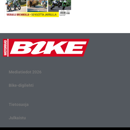
Mediatiedot 2026
Bike-digilehti
Tietosuoja
Julkaistu