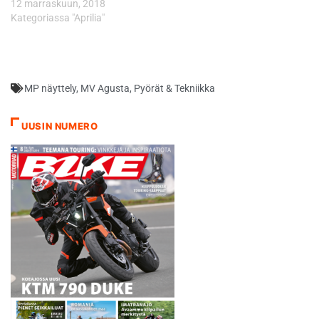
12 marraskuun, 2018
Kategoriassa "Aprilia"
MP näyttely
,
MV Agusta
,
Pyörät & Tekniikka
UUSIN NUMERO