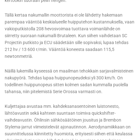
kertookin suoraan pelin hengen.
Tällä kertaa nakumallin moottorista ei ole lähdetty hakemaan
parempaa vääntöä keskialueelle huipputehon kustannuksella, vaan
vakioputkistolla 208 hevosvoimaa tuottava voimanlähde on
siirretty suoraan nakumalli Brutaleen. Kun siihen vaihdetaan SC
Projectin putkisto ja ECU säädetään sille sopivaksi, lupaa tehdas
212 hv / 13 600 r/min. Vääntöä koneesta saadaan 115,5
newtonmetriä.
Näillä lukemilla kyseessä on maailman tehokkain sarjavalmisteinen
nakupyörä. Tehdas lupaa huippunopeudeksi yli 300 km/h. On
todellinen huippunopeus sitten kolmen sadan kummalla puolella
tahansa, niin pitelemistä Serie Orossa varmasti on.
Kuljettajaa avustaa mm. kahdeksanasentoinen luistonesto,
lähtöavustin sekä kahteen suuntaan toimiva quickshifter-
vaihdeavustin. Öhlinsin sähkösäätöinen jousitus ja Brembon
Stylema-jarrut viimeistelevät ajonautinnon. Aerodynamiikkaan on
suunnittelussa kiinnitetty huomiota, erityisesti siihen että keulassa