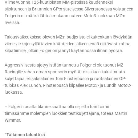
Viime vuonna 125-kuutioisten MM-pisteissä kuudenneksi
sijoittuneen ja Britannian GP:n sateisessa Silverstonessa voittaneen
Folgerin oli määrä lähteä mukaan uuteen Moto3-luokkaan MZ:n
riveissä.
Talousvaikeuksissa olevan MZ:n budjetista ei kuitenkaan löydykään
viime viikkojen yllättävien käänteiden jälkeen enää riittävästi rahaa
kilpatiimille, jolloin Folger on jäänyt käytännössä ilman pyörää.
Aggressiviisesta ajotyylistään tunnettu Folger ei ole tuonut MZ
Racingille rahaa oman sponsorin myötä toisin kuin kaksi muuta
kuljettajaa, eli saksalainen Toni Finsterbusch ja ruotsalainen GP-
tulokas Alex Lundh. Finsterbusch kilpailee Moto3- ja Lundh Moto2-
luokassa.
– Folgerin osalta tilanne saattaa olla se, että hän toimii
tiimissämme molempien luokkien testikuljettajana, toteaa Martin
Wimmer.
”Tällainen talentti ei