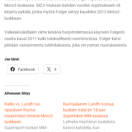
Moto3-luokassa. MZ:n mukaan kahden vuoden sopimukseen oli
kirjattu pykälä, jonka myötä Folger siirtyy kaudeksi 2013 Moto2-
luokkaan.
Valkeakoskellakin viime kesänä harjoittelemassa käyneen Folgerin
osalta kausi 2011 kulki tuloksellisesti vuoristorataa. Folger kärsi
pitkään vaivanneesta tulehduksesta, joka vei voimat nuorukaisesta.
Jaa tämä:
Facebook
X
Aiheeseen liittyy
Kallio vs. Lundh tuo
Ruotsalainen Lundh nostaa
ripauksen Ruotsi-
kuskien määrän 18:aan
maaottelun henkeä Moto2-
Superbiken MM-sarjassa
luokkaan
Laihalta näyttänyt kuskilista
Supersport-luokan MM-
kasvoi kahdella, kun