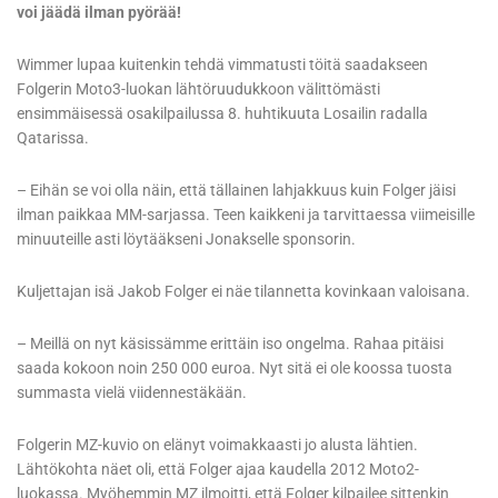
voi jäädä ilman pyörää!
Wimmer lupaa kuitenkin tehdä vimmatusti töitä saadakseen
Folgerin Moto3-luokan lähtöruudukkoon välittömästi
ensimmäisessä osakilpailussa 8. huhtikuuta Losailin radalla
Qatarissa.
– Eihän se voi olla näin, että tällainen lahjakkuus kuin Folger jäisi
ilman paikkaa MM-sarjassa. Teen kaikkeni ja tarvittaessa viimeisille
minuuteille asti löytääkseni Jonakselle sponsorin.
Kuljettajan isä Jakob Folger ei näe tilannetta kovinkaan valoisana.
– Meillä on nyt käsissämme erittäin iso ongelma. Rahaa pitäisi
saada kokoon noin 250 000 euroa. Nyt sitä ei ole koossa tuosta
summasta vielä viidennestäkään.
Folgerin MZ-kuvio on elänyt voimakkaasti jo alusta lähtien.
Lähtökohta näet oli, että Folger ajaa kaudella 2012 Moto2-
luokassa. Myöhemmin MZ ilmoitti, että Folger kilpailee sittenkin