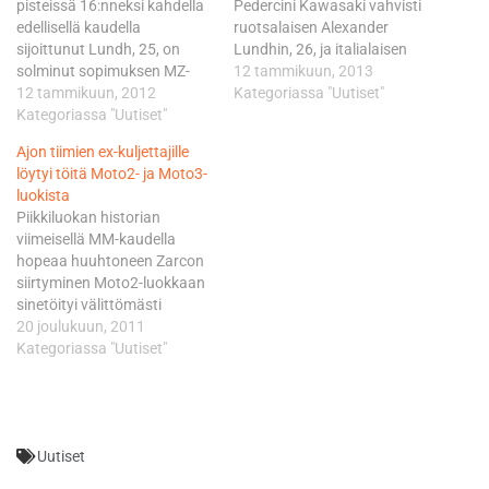
pisteissä 16:nneksi kahdella
Pedercini Kawasaki vahvisti
edellisellä kaudella
ruotsalaisen Alexander
sijoittunut Lundh, 25, on
Lundhin, 26, ja italialaisen
solminut sopimuksen MZ-
Federico Sandin, 23,
12 tammikuun, 2013
tiimin kanssa. MZ ajatti viime
12 tammikuun, 2012
kilpailevan alkavalla kaudella
Kategoriassa "Uutiset"
kaudella Moto2-luokassa
Kategoriassa "Uutiset"
riveissään. Lundhin
australialaista,
ympärillä viriteltiin viime
Ajon tiimien ex-kuljettajille
kuninkuusluokkaan
kaudella varovasti
löytyi töitä Moto2- ja Moto3-
siirtynyttä Anthony Westia ja
eräänlaista Finnkampen-
luokista
saksalaista Max
meininkiä, kun hän lähti Mika
Piikkiluokan historian
Neukirchneria. MotoGP-
Kallion ohella toisena
viimeisellä MM-kaudella
sarjassa ei ole nähty
pohjoismaalaisena
hopeaa huuhtoneen Zarcon
ruotsalaiskuljettajaa
kuljettajana Moto2-
siirtyminen Moto2-luokkaan
aikoihin. Edellinen, täyden
luokkaan. MZ-pyörällä
sinetöityi välittömästi
MM-kauden kurvaillut
kurvailleen Lundhin visiitti jäi
viimeisen MM-osakilpailun
20 joulukuun, 2011
ruotsalaiskuski oli Johan
kuitenkin lyhyeksi ja laihaksi
jälkeen Valenciassa. Zarco
Kategoriassa "Uutiset"
"Stiggy" Stigefelt, joka ajoi
MotoGP-sarjassa.…
singahtaa Moto2:hteen
kaudella 2004 silloisessa
Gianluca Montironin
250-kuutioisten luokassa.…
johtaman JiR-tiimin Motobi-
pyörällä korvaten viime
Uutiset
kaudella loppupisteissä
neljänneksi sijoittuneen ja