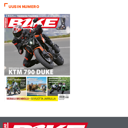
myös kuninkuusluokasta
UUSIN NUMERO
kokemusta omaavan
sanmarinolaisen Alex de
Angelisin. Lopullisen
läpimurtonsa
suomalaistallin riveissä
ajoittain aggressiivisestikin
puhkonut Zarco saa
tiimikaverikseen todella
mielenkiintoisen…