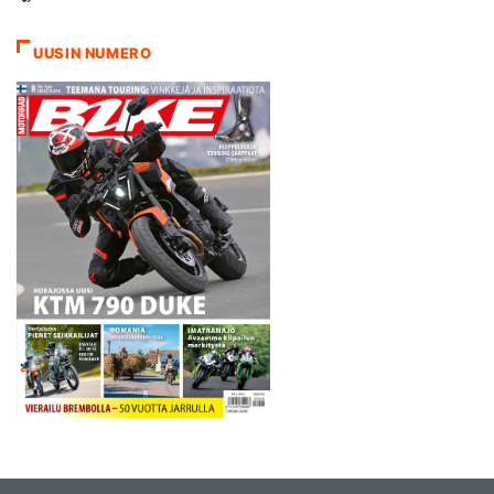
puolestaan Hondan Casey
Stonerin nimissä kaudelta
UUSIN NUMERO
2011. - Erinomainen aloitus.
Olen todella iloinen, sillä
vauhti on…