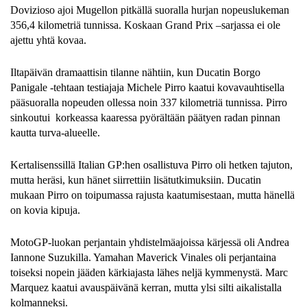
Dovizioso ajoi Mugellon pitkällä suoralla hurjan nopeuslukeman
356,4 kilometriä tunnissa. Koskaan Grand Prix –sarjassa ei ole
ajettu yhtä kovaa.
Iltapäivän dramaattisin tilanne nähtiin, kun Ducatin Borgo
Panigale -tehtaan testiajaja Michele Pirro kaatui kovavauhtisella
pääsuoralla nopeuden ollessa noin 337 kilometriä tunnissa. Pirro
sinkoutui korkeassa kaaressa pyörältään päätyen radan pinnan
kautta turva-alueelle.
Kertalisenssillä Italian GP:hen osallistuva Pirro oli hetken tajuton,
mutta heräsi, kun hänet siirrettiin lisätutkimuksiin. Ducatin
mukaan Pirro on toipumassa rajusta kaatumisestaan, mutta hänellä
on kovia kipuja.
MotoGP-luokan perjantain yhdistelmäajoissa kärjessä oli Andrea
Iannone Suzukilla. Yamahan Maverick Vinales oli perjantaina
toiseksi nopein jääden kärkiajasta lähes neljä kymmenystä. Marc
Marquez kaatui avauspäivänä kerran, mutta ylsi silti aikalistalla
kolmanneksi.