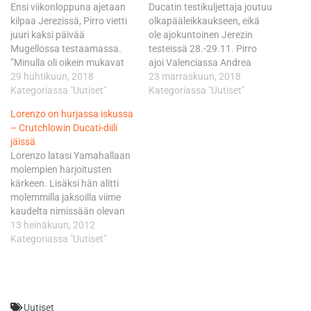
Ensi viikonloppuna ajetaan
Ducatin testikuljettaja joutuu
kilpaa Jerezissä, Pirro vietti
olkapääleikkaukseen, eikä
juuri kaksi päivää
ole ajokuntoinen Jerezin
Mugellossa testaamassa.
testeissä 28.-29.11. Pirro
”Minulla oli oikein mukavat
ajoi Valenciassa Andrea
kaksi päivää Mugellossa
29 huhtikuun, 2018
Dovizioson ja Danilo
23 marraskuun, 2018
Desmosedicin kanssa.
Kategoriassa "Uutiset"
Petruccin rinnalla, mutta ajoi
Kategoriassa "Uutiset"
Viimeksi pääsinkin
vain vähän kierroksia ja oli
Lorenzo on hurjassa iskussa
testaamaan kunnolla
tuloslistalla vasta 19:s.
– Crutchlowin Ducati-diili
marraskuussa. Oli siinä
Hänen oli tarkoitus ajaa
jäissä
hiukan hakemista ajorytmin
myös Jerezissä, mutta sen
Lorenzo latasi Yamahallaan
ja pyörän hallinnan kanssa”,
sijaan Pirro pääti korjauttaa
molempien harjoitusten
Pirro sanoo. Tälle kaudelle
leikkauksessa olkapään
kärkeen. Lisäksi hän alitti
testien määrää on
hajonneen jänteensä, jotta
molemmilla jaksoilla viime
säännöillä rajoitettu, joten
toipuisi nopeammin
kaudelta nimissään olevan
testikuskeilla on vähemmän
ajokuntoon ennen…
rataennätyksen 1.48,402.
13 heinäkuun, 2012
töitä kuin…
Lorenzo ajoi aamulla ajan
Kategoriassa "Uutiset"
1.48,131 ja iltapäivällä
1.48,076. Niillä mentiin jo
hyvin lähelle
paalupaikkaennätystä
Uutiset
1.48,034, jotka ovat