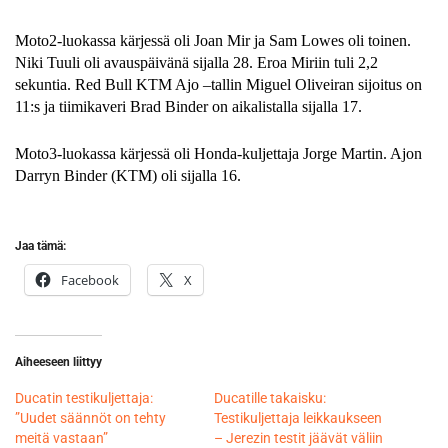
Moto2-luokassa kärjessä oli Joan Mir ja Sam Lowes oli toinen.
Niki Tuuli oli avauspäivänä sijalla 28. Eroa Miriin tuli 2,2
sekuntia. Red Bull KTM Ajo –tallin Miguel Oliveiran sijoitus on
11:s ja tiimikaveri Brad Binder on aikalistalla sijalla 17.
Moto3-luokassa kärjessä oli Honda-kuljettaja Jorge Martin. Ajon
Darryn Binder (KTM) oli sijalla 16.
Jaa tämä:
Facebook
X
Aiheeseen liittyy
Ducatin testikuljettaja:
Ducatille takaisku:
”Uudet säännöt on tehty
Testikuljettaja leikkaukseen
meitä vastaan”
– Jerezin testit jäävät väliin