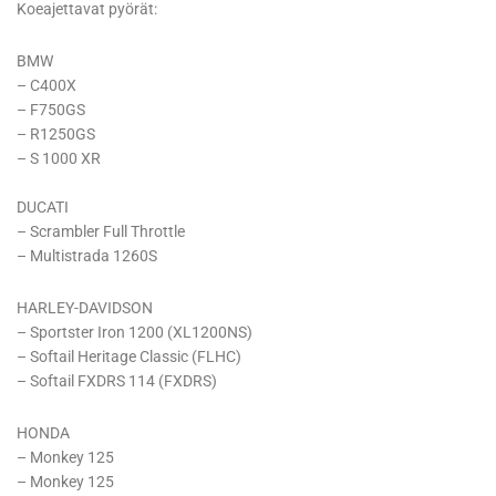
Koeajettavat pyörät:
BMW
– C400X
– F750GS
– R1250GS
– S 1000 XR
DUCATI
– Scrambler Full Throttle
– Multistrada 1260S
HARLEY-DAVIDSON
– Sportster Iron 1200 (XL1200NS)
– Softail Heritage Classic (FLHC)
– Softail FXDRS 114 (FXDRS)
HONDA
– Monkey 125
– Monkey 125