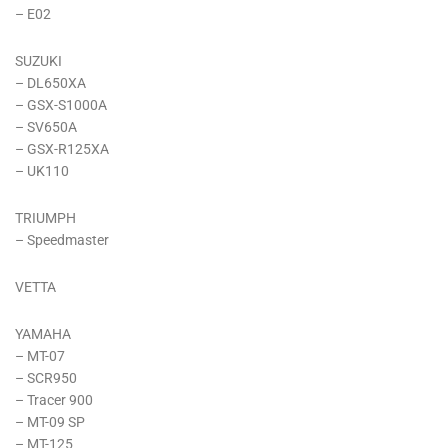
– E02
SUZUKI
– DL650XA
– GSX-S1000A
– SV650A
– GSX-R125XA
– UK110
TRIUMPH
– Speedmaster
VETTA
YAMAHA
– MT-07
– SCR950
– Tracer 900
– MT-09 SP
– MT-125