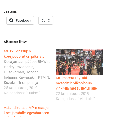
Jaa tämä:
Facebook
X
Aiheeseen liittyy
MP19 -Messujen
koeajopyörät on julkaistu
Koeajamaan pääsee BMW:n,
Harley-Davidsonin,
Husqvarnan, Hondan,
Indianin, Kawasakin, KTM:N,
MP-messut täyttää
Suzukin, Triumphin ja
motoristin viikonlopun –
Yamahan
25 tammikuun, 2019
vinkkejä messuille tulijalle
uutuusmoottoripyöriä.
Kategoriassa "Uutiset"
22 tammikuun, 2019
Koeajossa on myös
Kategoriassa "Matkailu"
sähkömoottoripyöriä ja
Asfaltti kutsuu MP-messujen
mopoja: Lifan, Silence,
koeajoradalle legendaarisen
Scogo ja Vetta sekä