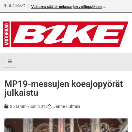
UUSIMMAT
Valsarna päätti runkosarjan voittoputkeen
Älä missaa täm
numeroa!
MP19-messujen koeajopyörät
julkaistu
25 tammikuun, 2019
Janne Huhtala