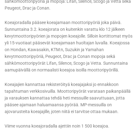
sähkömoottoripyöriä ja mopoja: Lifan, Silence, Scogo ja Vetta sekä
Peugeot, Drac ja Conan.
Koeajoradalla pääsee koeajamaan moottoripyöriä joka päivä.
Sunnuntaina 3.2. koeajorata on kuitenkin varattu klo 12 jälkeen
kevytmoottoripyörien ja mopojen koeajolle. Silloin kortittomat myös
yli 15-vuotiaat pääsevät koeajamaan huoltajan luvalla. Koeajossa
on Hondan, Kawasakin, KTM:n, Suzukin ja Yamahan
kevytmoottoripyöriä, Peugeot, Drac ja Conan mopoja sekä
sähkömoottoripyörät Lifan, Silence, Scogo ja Vetta. Sunnuntaina
aamupäivällä on normaalisti koeajoa isoilla moottoripyörillä.
Koeajajien kannattaa rekisteröityä koeajajaksi jo ennakkoon
tapahtuman verkkosivuilla. Moottoripyörät varataan paikanpäällä
ja varauksen kannattaa tehdä heti messuille saavuttuaan, jotta
pääsee ajamaan haluamaansa pyörää. MP-messuilla on
ajovarusteita koeajajille, joten niitä ei tarvitse ottaa mukaan.
Viime vuonna koeajoradalla ajettiin noin 1 500 koeajoa.