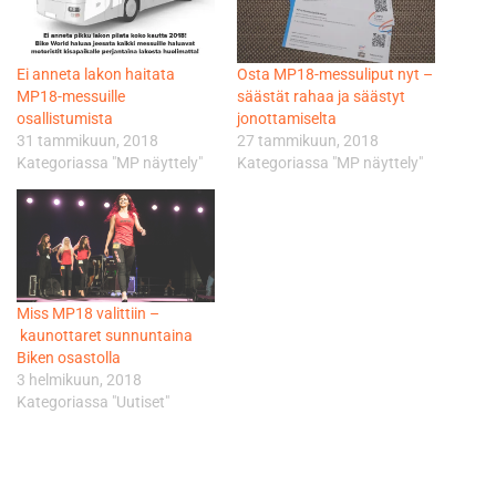
Ei anneta lakon haitata
Osta MP18-messuliput nyt –
MP18-messuille
säästät rahaa ja säästyt
osallistumista
jonottamiselta
31 tammikuun, 2018
27 tammikuun, 2018
Kategoriassa "MP näyttely"
Kategoriassa "MP näyttely"
Miss MP18 valittiin –
kaunottaret sunnuntaina
Biken osastolla
3 helmikuun, 2018
Kategoriassa "Uutiset"