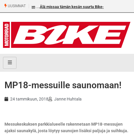
UUSIMMAT
an voittoputkeen
Älä missaa tämän kesän suurta Bike-
numeroa!
MP18-messuille saunomaan!
24 tammikuun, 2018
Janne Huhtala
Messukeskuksen parkkialueelle rakennetaan MP18-messujen
ajaksi saunakylä, josta löytyy saunojen lisäksi paljuja ja suihkuja.