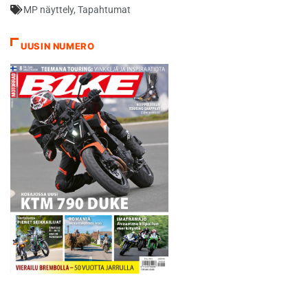
MP näyttely
,
Tapahtumat
UUSIN NUMERO