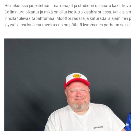
Heinäkuussa järjestetään Imatranajot ja studioon on saatu kaksi ko
Collinin ura alkanut ja mikä on ollut iso juttu kisahistoriassa. Millai
innolla tulevaa tapahtumaa. Moottoriradalla ja katuradalla ajaminen po
löytyä ja realistisena tavoitteena on päästä kymmenen parhaan sakkii