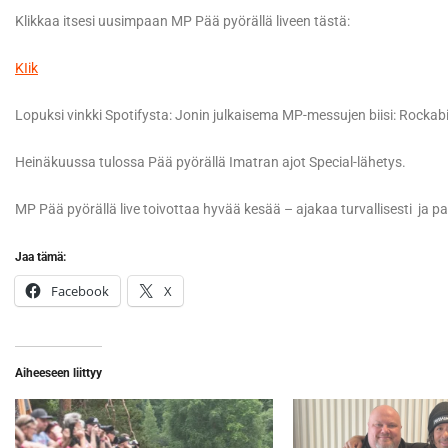
Klikkaa itsesi uusimpaan MP Pää pyörällä liveen tästä:
KIik
Lopuksi vinkki Spotifysta: Jonin julkaisema MP-messujen biisi: Rockabill
Heinäkuussa tulossa Pää pyörällä Imatran ajot Special-lähetys.
MP Pää pyörällä live toivottaa hyvää kesää – ajakaa turvallisesti ja pa
Jaa tämä:
Facebook
X
Aiheeseen liittyy