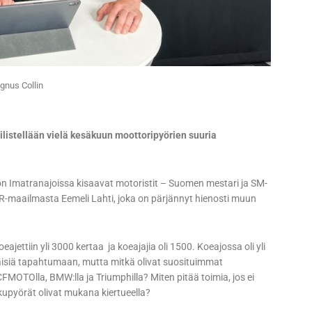
gnus Collin
iilistellään vielä kesäkuun moottoripyörien suuria
 Imatranajoissa kisaavat motoristit – Suomen mestari ja SM-
-maailmasta Eemeli Lahti, joka on pärjännyt hienosti muun
eajettiin yli 3000 kertaa ja koeajajia oli 1500. Koeajossa oli yli
äisiä tapahtumaan, mutta mitkä olivat suosituimmat
FMOTOlla, BMW:lla ja Triumphilla? Miten pitää toimia, jos ei
upyörät olivat mukana kiertueella?