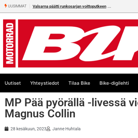
kosarjan voittoputkeen
Älä missaa tämän kesän suurta Bike-
UUSIMMAT
numeroa!
Uutiset
Yhteystiedot
Tilaa Bike
Bike-digilehti
MP Pää pyörällä -livessä vi
Magnus Collin
28 kesäkuun, 2023
Janne Huhtala