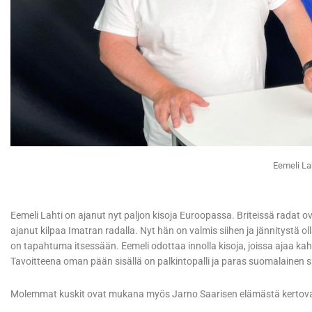
Eemeli La
Eemeli Lahti on ajanut nyt paljon kisoja Euroopassa. Briteissä radat ova
ajanut kilpaa Imatran radalla. Nyt hän on valmis siihen ja jännitystä 
on tapahtuma itsessään. Eemeli odottaa innolla kisoja, joissa ajaa kah
Tavoitteena oman pään sisällä on palkintopalli ja paras suomalainen si
Molemmat kuskit ovat mukana myös Jarno Saarisen elämästä kertova