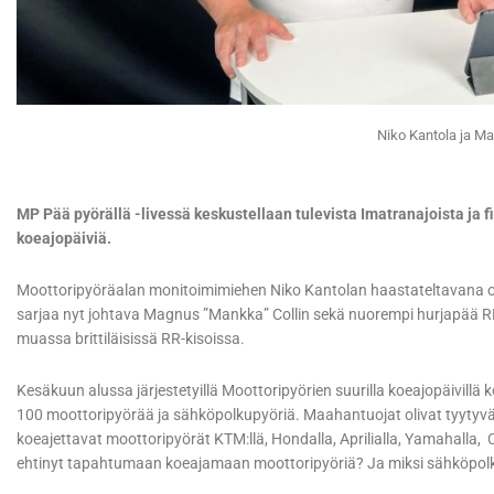
Niko Kantola ja Ma
MP Pää pyörällä -livessä keskustellaan tulevista Imatranajoista ja f
koeajopäiviä.
Moottoripyöräalan monitoimimiehen Niko Kantolan haastateltavana on
sarjaa nyt johtava Magnus ”Mankka” Collin sekä nuorempi hurjapää RR
muassa brittiläisissä RR-kisoissa.
Kesäkuun alussa järjestetyillä Moottoripyörien suurilla koeajopäivillä ko
100 moottoripyörää ja sähköpolkupyöriä. Maahantuojat olivat tyytyv
koeajettavat moottoripyörät KTM:llä, Hondalla, Aprilialla, Yamahalla, C
ehtinyt tapahtumaan koeajamaan moottoripyöriä? Ja miksi sähköpolk