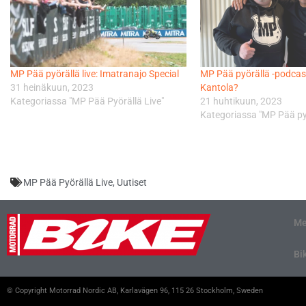
MP Pää pyörällä live: Imatranajo Special
MP Pää pyörällä -podcas
31 heinäkuun, 2023
Kantola?
Kategoriassa "MP Pää Pyörällä Live"
21 huhtikuun, 2023
Kategoriassa "MP Pää py
MP Pää Pyörällä Live
,
Uutiset
Me
Bi
© Copyright Motorrad Nordic AB, Karlavägen 96, 115 26 Stockholm, Sweden