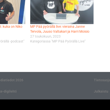
t: kuka on Niko
MP Pää pyörällä live: vieraina Janne
Tervola, Juuso Valtakari ja Harri Moisio
27 toukokuun, 2023
örällä -podcast"
Kategoriassa "MP Pää Pyörällä Live"
diatiedot 2026
Tietosuoj
ke-digilehti
Julkaistu