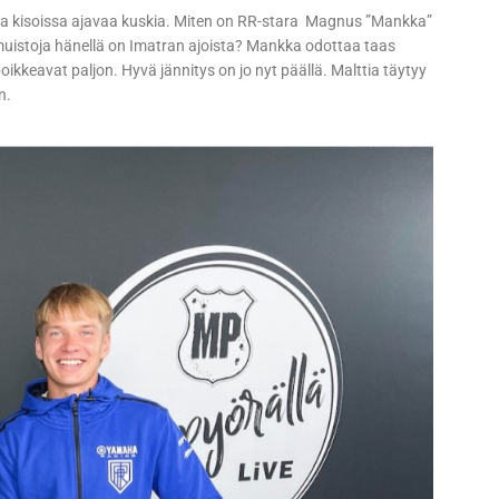
vaa kisoissa ajavaa kuskia. Miten on RR-stara Magnus ”Mankka”
sia muistoja hänellä on Imatran ajoista? Mankka odottaa taas
ikkeavat paljon. Hyvä jännitys on jo nyt päällä. Malttia täytyy
n.