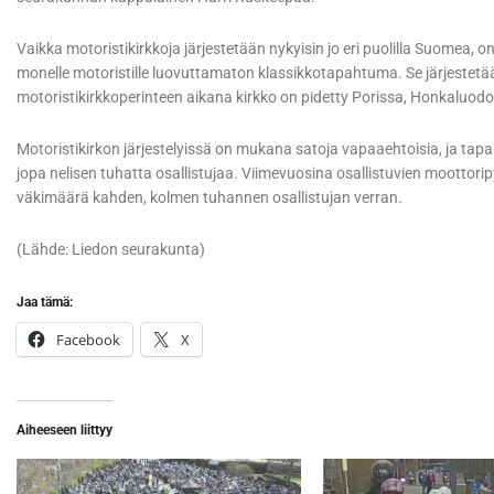
Vaikka motoristikirkkoja järjestetään nykyisin jo eri puolilla Suomea, o
monelle motoristille luovuttamaton klassikkotapahtuma. Se järjestetään
motoristikirkkoperinteen aikana kirkko on pidetty Porissa, Honkaluo
Motoristikirkon järjestelyissä on mukana satoja vapaaehtoisia, ja ta
jopa nelisen tuhatta osallistujaa. Viimevuosina osallistuvien mootto
väkimäärä kahden, kolmen tuhannen osallistujan verran.
(Lähde: Liedon seurakunta)
Jaa tämä:
Facebook
X
Aiheeseen liittyy