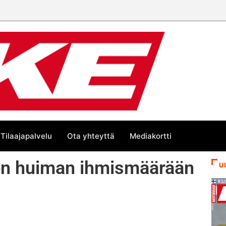
Tilaajapalvelu
Ota yhteyttä
Mediakortti
leen huiman ihmismäärään
U