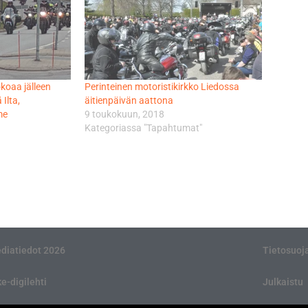
koaa jälleen
Perinteinen motoristikirkko Liedossa
Ilta,
äitienpäivän aattona
me
9 toukokuun, 2018
Kategoriassa "Tapahtumat"
diatiedot 2026
Tietosuoj
ke-digilehti
Julkaistu