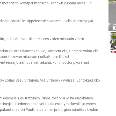
en motoristin kevätperinteeseen. Tänäkin vuonna messuun
ionin edustalle Hippoksentien varteen. Siellä järjestäytyvä
, jotka lähtevät liikenteeseen viiden minuutin välein.
adun kautta Hämeenkadulle, Hämeentielle, Hämeen valtatielle
irkkoon kulkevan mittavan ristikulkueen lisäksi
kenteessä jo aamupäivän aikana, kun moottoripyöräilijät
10-vuotias Sasu Virtanen, Mia Virtasen kyydissä. Johtokaksikko
00.
i Kalenius, Edu Kettunen, Ninni Poijärvi & Mika Kuokkanen
intyjiin. Liedossa heitä voi kuulla esiintymislavalla jo ennen
ppakuntapastori Pauliina Järvinen ja liturgian toimittaa Liedon