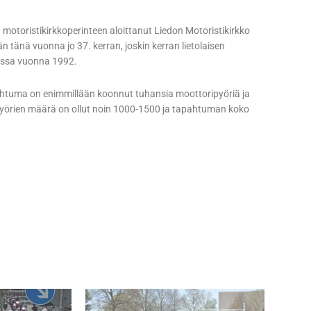
n motoristikirkkoperinteen aloittanut Liedon Motoristikirkko
 tänä vuonna jo 37. kerran, joskin kerran lietolaisen
dossa vuonna 1992.
pahtuma on enimmillään koonnut tuhansia moottoripyöriä ja
ripyörien määrä on ollut noin 1000-1500 ja tapahtuman koko