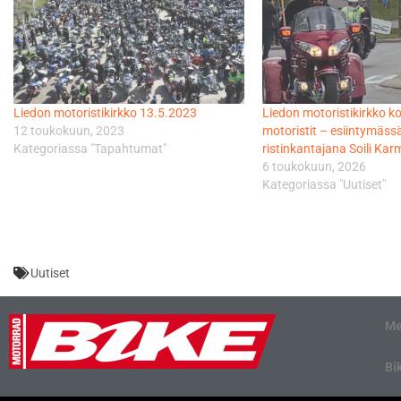
Liedon motoristikirkko 13.5.2023
Liedon motoristikirkko ko
12 toukokuun, 2023
motoristit – esiintymässä 
Kategoriassa "Tapahtumat"
ristinkantajana Soili Kar
6 toukokuun, 2026
Kategoriassa "Uutiset"
Uutiset
Me
Bi