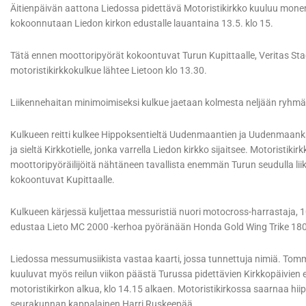
Äitienpäivän aattona Liedossa pidettävä Motoristikirkko kuuluu mon
kokoonnutaan Liedon kirkon edustalle lauantaina 13.5. klo 15.
Tätä ennen moottoripyörät kokoontuvat Turun Kupittaalle, Veritas Stad
motoristikirkkokulkue lähtee Lietoon klo 13.30.
Liikennehaitan minimoimiseksi kulkue jaetaan kolmesta neljään ryhmään
Kulkueen reitti kulkee Hippoksentieltä Uudenmaantien ja Uudenmaank
ja sieltä Kirkkotielle, jonka varrella Liedon kirkko sijaitsee. Motoristik
moottoripyöräilijöitä nähtäneen tavallista enemmän Turun seudulla lii
kokoontuvat Kupittaalle.
Kulkueen kärjessä kuljettaa messuristiä nuori motocross-harrastaja, 
edustaa Lieto MC 2000 -kerhoa pyöränään Honda Gold Wing Trike 18
Liedossa messumusiikista vastaa kaarti, jossa tunnettuja nimiä. Tomm
kuuluvat myös reilun viikon päästä Turussa pidettävien Kirkkopäivien esi
motoristikirkon alkua, klo 14.15 alkaen. Motoristikirkossa saarnaa hii
seurakunnan kappalainen Harri Ruskeepää.