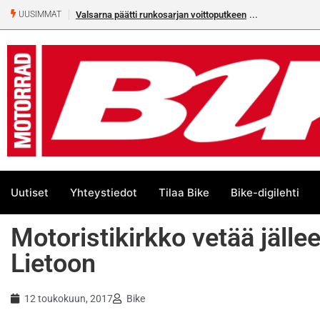
Valsarna päätti runkosarjan voittoputkeen
UUSIMMAT
Uutiset
Yhteystiedot
Tilaa Bike
Bike-digilehti
Motoristikirkko vetää jäl
Lietoon
12 toukokuun, 2017
Bike