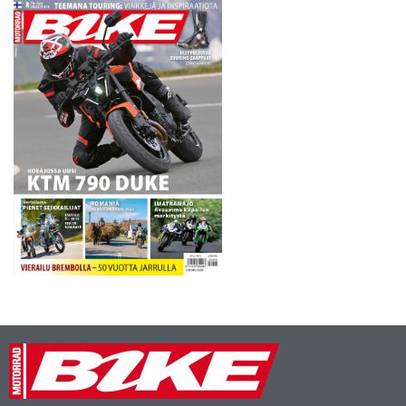
olisi ehdottomasti MotoGP-
luokassa välittömästi
kaudella…