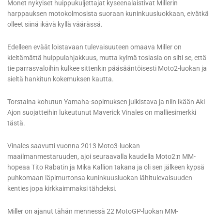
Monet nykyiset huippukuljettajat kyseenalaistivat Millerin
harppauksen motokolmosista suoraan kuninkuusluokkaan, eivätkä
olleet siinä ikävä kyllä väärässä.
Edelleen eväät loistavaan tulevaisuuteen omaava Miller on
kieltämättä huippulahjakkuus, mutta kylmä tosiasia on silti se, että
tie parrasvaloihin kulkee sittenkin pääsääntöisesti Moto2-luokan ja
sieltä hankitun kokemuksen kautta.
Torstaina kohutun Yamaha-sopimuksen julkistava ja niin ikään Aki
Ajon suojatteihin lukeutunut Maverick Vinales on malliesimerkki
tästä.
Vinales saavutti vuonna 2013 Moto3-luokan
maailmanmestaruuden, ajoi seuraavalla kaudella Moto2:n MM-
hopeaa Tito Rabatin ja Mika Kallion takana ja oli sen jälkeen kypsä
puhkomaan läpimurtonsa kuninkuusluokan lähitulevaisuuden
kenties jopa kirkkaimmaksi tähdeksi.
Miller on ajanut tähän mennessä 22 MotoGP-luokan MM-