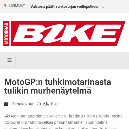
UUSIMMAT
Valsarna päätti runkosarjan voittoputkeen
MotoGP:n tuhkimotarinasta
tulikin murhenäytelmä
17 toukokuun, 2016
Bike
Aki Ajon manageroimalle Millerille oli laadittu HRC:n (Honda Racing
Corporation) taholta selkeä pitkän tähtäimen suunnitelma:
ensimmäinen kausi opetellaan kuninkuusluokan tavoille, toisella