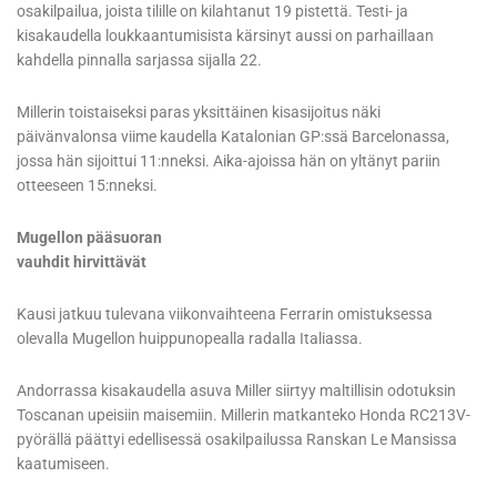
osakilpailua, joista tilille on kilahtanut 19 pistettä. Testi- ja
kisakaudella loukkaantumisista kärsinyt aussi on parhaillaan
kahdella pinnalla sarjassa sijalla 22.
Millerin toistaiseksi paras yksittäinen kisasijoitus näki
päivänvalonsa viime kaudella Katalonian GP:ssä Barcelonassa,
jossa hän sijoittui 11:nneksi. Aika-ajoissa hän on yltänyt pariin
otteeseen 15:nneksi.
Mugellon pääsuoran
vauhdit hirvittävät
Kausi jatkuu tulevana viikonvaihteena Ferrarin omistuksessa
olevalla Mugellon huippunopealla radalla Italiassa.
Andorrassa kisakaudella asuva Miller siirtyy maltillisin odotuksin
Toscanan upeisiin maisemiin. Millerin matkanteko Honda RC213V-
pyörällä päättyi edellisessä osakilpailussa Ranskan Le Mansissa
kaatumiseen.