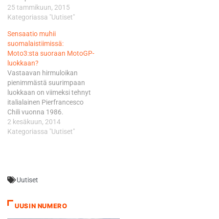
hulvattomampaa. - Olen
25 tammikuun, 2015
ollut vähän "hullu" jo
Kategoriassa "Uutiset"
lapsesta asti. Kilpailen ensi
Sensaatio muhii
kaudella
suomalaistiimissä:
ratamoottoripyöräilyn
Moto3:sta suoraan MotoGP-
ylimmällä mahdollisella
luokkaan?
tasolla, mutta ei se tule
Vastaavan hirmuloikan
uskoakseni tapojani
pienimmästä suurimpaan
muuttamaan. Olen
luokkaan on viimeksi tehnyt
jatkossakin se sama
italialainen Pierfrancesco
äänekäs idiootti kuin
Chili vuonna 1986.
ennenkin!, huikkaa viikko
Käytännössähän tie
2 kesäkuun, 2014
sitten 20…
MotoGP:hen vie keskiluokan,
Kategoriassa "Uutiset"
eli nykyään Moto2:n kautta.
Ja siinäkin vuosittain vain
hyvin harva onnistuu. HRC
kuvassa mukana Lajin
Uutiset
australialaislegenda Mick
Doohan latasi jo aiemmin
keväällä, että hänen
UUSIN NUMERO
mielestään Millerin paikka