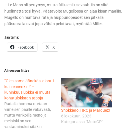
– Le Mans oli pettymys, mutta fiilikseni kisavauhtiin on siitä
huolimatta tosi hyvä. Päätavoite Mugellossa on ajaa kisan maaliin.
Mugello on mahtava rata ja huippunopeudet sen pitkällä
pääsuoralla ovat jopa vähän pelottavat, myöntää Miller.
Jaa tämä:
Facebook
X
Aiheeseen liittyy
”Olen sama äänekäs idiootti
kuin ennenkin!” –
kuninkuusluokka ei muuta
kohutulokkaan tapoja
Radalla homma otetaan
viimeisen päälle vakavasti,
Shokkiero: HRC ja Marquez!
mutta varikoilla meno ja
6 lokakuun, 2023
meininki on sen
Kategoriassa "MotoGP"
vastapainoksi sitäkin