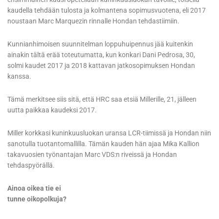
kaudella tehdään tulosta ja kolmantena sopimusvuotena, eli 2017
noustaan Marc Marquezin rinnalle Hondan tehdastiimiin.
Kunnianhimoisen suunnitelman loppuhuipennus jää kuitenkin
ainakin tältä erää toteutumatta, kun konkari Dani Pedrosa, 30,
solmi kaudet 2017 ja 2018 kattavan jatkosopimuksen Hondan
kanssa.
Tämä merkitsee siis sitä, että HRC saa etsiä Millerille, 21, jälleen
uutta paikkaa kaudeksi 2017.
Miller korkkasi kuninkuusluokan uransa LCR-tiimissä ja Hondan niin
sanotulla tuotantomallilla. Tämän kauden hän ajaa Mika Kallion
takavuosien työnantajan Marc VDS:n riveissä ja Hondan
tehdaspyörällä.
Ainoa oikea tie ei
tunne oikopolkuja?