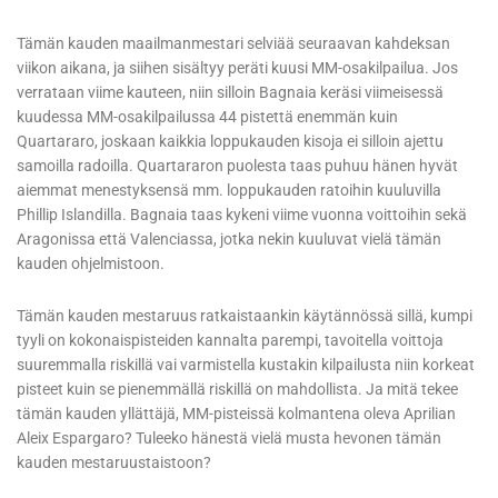
Tämän kauden maailmanmestari selviää seuraavan kahdeksan
viikon aikana, ja siihen sisältyy peräti kuusi MM-osakilpailua. Jos
verrataan viime kauteen, niin silloin Bagnaia keräsi viimeisessä
kuudessa MM-osakilpailussa 44 pistettä enemmän kuin
Quartararo, joskaan kaikkia loppukauden kisoja ei silloin ajettu
samoilla radoilla. Quartararon puolesta taas puhuu hänen hyvät
aiemmat menestyksensä mm. loppukauden ratoihin kuuluvilla
Phillip Islandilla. Bagnaia taas kykeni viime vuonna voittoihin sekä
Aragonissa että Valenciassa, jotka nekin kuuluvat vielä tämän
kauden ohjelmistoon.
Tämän kauden mestaruus ratkaistaankin käytännössä sillä, kumpi
tyyli on kokonaispisteiden kannalta parempi, tavoitella voittoja
suuremmalla riskillä vai varmistella kustakin kilpailusta niin korkeat
pisteet kuin se pienemmällä riskillä on mahdollista. Ja mitä tekee
tämän kauden yllättäjä, MM-pisteissä kolmantena oleva Aprilian
Aleix Espargaro? Tuleeko hänestä vielä musta hevonen tämän
kauden mestaruustaistoon?