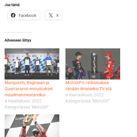
Jaa tämä:
Facebook
X
Aiheeseen liittyy
Marquezin, Bagnaian ja
MotoGP:n ratkaisukisa
Quartararon ennustukset
tänään ilmaiseksi TV:stä
maailmanmestareiksi
6 marraskuun, 2022
4 maaliskuun, 2022
Kategoriassa "MotoGP"
Kategoriassa "MotoGP"