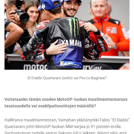
El Diablo Quartararo (selin) vai Pecco Bagnaia?
Voitetaanko tämän vuoden MotoGP-luokan maailmanmestaruus
tasaisuudella vai osakilpailuvoittojen määrällä?
Hallitseva maailmanmestari, Yamahan ykkösnyrkki Fabio ”El Diablo”
Quartararo johti MotoGP-luokan MM-sarjaa jo 91 pisteen erolla
Sachsenringin radalla ajetun Saksan GP:n jälkeen. Näytti siltä, että