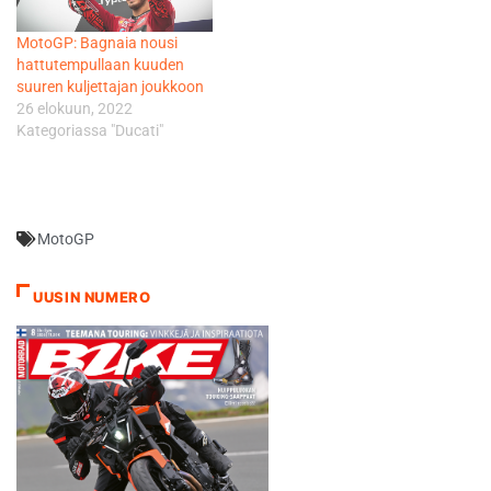
MotoGP: Bagnaia nousi
hattutempullaan kuuden
suuren kuljettajan joukkoon
26 elokuun, 2022
Kategoriassa "Ducati"
MotoGP
UUSIN NUMERO