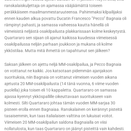
ranskalaiskuljettaja on ajamassa vääjäämättä toiseen
peräkkäiseen maailmanmestaruuteensa. Pahimmaksi kilpailijaksi
ennen kauden alkua povattu Ducatin Francesco ”Pecco” Bagnaia oli
rämpinyt pahasti, ja samassa vaiheessa kautta hänellä oli
viimeisistä neljästä osakilpailusta plakkarissaan kolme keskeytystä.
Quartararo sen sijaan oli ajanut kaikissa kuudessa viimeisessä
osakilpailussa neljän parhaan joukkoon ja mukana oli kolme
ykköstilaa. Mutta mitä ihmettä on tapahtunut sen jälkeen?
Saksan jälkeen on ajettu neljä MM-osakilpailua, ja Pecco Bagnaia
on voittanut ne kaikki. Jos katsotaan pidemmän ajanjakson
suorituksia, niin Bagnaia on voittanut viimeisen vuoden aikana
ajetusta 20 MM-osakilpailusta (14 tänä vuonna, 6 viime vuoden
puolella) joka toisen eli 10 kappaletta. Quartararo on samassa
ajassa kyennyt ykköspallille oikeuttavaan suoritukseen vain
kolmesti. Silti Quartararo johtaa tämän vuoden MM-sarjaa 30
pisteen erolla ennen Bagnaiaa. Ranskalainen on kerännyt pisteitä
tasaisemmin, kun taas italialaisen valttina on lukuisat voitot.
Viimeisen 20 MM-osakilpailun saldona Bagnaialla on viisi
nollatulosta, kun taas Quartararo on jäänyt pisteittä vain kahdesti.