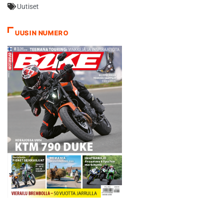
Uutiset
viestin, kun Yamahan
tehdastiimi julkisti pyöränsä
maanantaina puoliltapäivin
UUSIN NUMERO
Barcelonassa. - Kaiken
perustana on kuljettajien
keskinäinen kunnioitus. Ja
pyydämme heiltä myös…