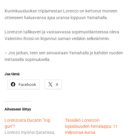
Kuninkuusluokan triplamestari Lorenzo on kertonut moneen
otteeseen haluavansa ajaa uransa loppuun Yamahalla.
Lorenzon tallikaveri ja vastaavassa sopimustilanteessa oleva
Valentino Rossi on linjannut saman vieläkin selkeämmin.
– Jos jatkan, teen sen ainoastaan Yamahalla ja kahden vuoden
mittaisella sopimuksella.
Jaa tämä:
Facebook
X
Aiheeseen liittyy
Lorenzosta Ducatin ”top
Tässäkö Lorenzon
gun”?
lojaalisuuden hintalappu: 11
Lorenzo myönsi Qatarissa,
miljoonaa euroa