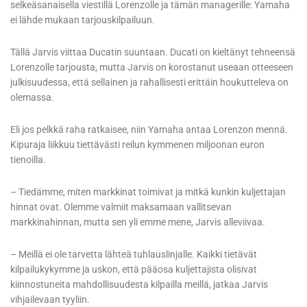
selkeäsanaisella viestillä Lorenzolle ja tämän managerille: Yamaha
ei lähde mukaan tarjouskilpailuun.
Tällä Jarvis viittaa Ducatin suuntaan. Ducati on kieltänyt tehneensä
Lorenzolle tarjousta, mutta Jarvis on korostanut useaan otteeseen
julkisuudessa, että sellainen ja rahallisesti erittäin houkutteleva on
olemassa.
Eli jos pelkkä raha ratkaisee, niin Yamaha antaa Lorenzon mennä.
Kipuraja liikkuu tiettävästi reilun kymmenen miljoonan euron
tienoilla.
– Tiedämme, miten markkinat toimivat ja mitkä kunkin kuljettajan
hinnat ovat. Olemme valmiit maksamaan vallitsevan
markkinahinnan, mutta sen yli emme mene, Jarvis alleviivaa.
– Meillä ei ole tarvetta lähteä tuhlauslinjalle. Kaikki tietävät
kilpailukykymme ja uskon, että pääosa kuljettajista olisivat
kiinnostuneita mahdollisuudesta kilpailla meillä, jatkaa Jarvis
vihjailevaan tyyliin.