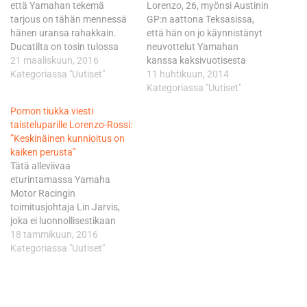
että Yamahan tekemä
Lorenzo, 26, myönsi Austinin
tarjous on tähän mennessä
GP:n aattona Teksasissa,
hänen uransa rahakkain.
että hän on jo käynnistänyt
Ducatilta on tosin tulossa
neuvottelut Yamahan
tiettävästi vielä tuhti siivu
21 maaliskuun, 2016
kanssa kaksivuotisesta
sen päälle. - Vähän tuuriakin
Kategoriassa "Uutiset"
jatkopestistä. Tallikaveri
11 huhtikuun, 2014
matkaan, niin Jorge solmii
Valentino Rossi, 35, ei sitä
Kategoriassa "Uutiset"
pikapuoliin sopimuksen
vielä vahvistanut, mutta
Pomon tiukka viesti
kanssamme. Mutta emme
tilanteen tiedetään olevan
taisteluparille Lorenzo-Rossi:
ole yksin. Hänen
vastaava hänen osaltaan.
”Keskinäinen kunnioitus on
palveluistaan ollaan toki
Vastapuoli, eli Hondan
kaiken perusta”
kiinnostuneita muuallakin.
MotoGP-projektin
Tätä alleviivaa
Minun veikkaukseni on
nokkamies Shuhei
eturintamassa Yamaha
Ducati, koska Hondalla on…
Nakamoto kertoi kuitenkin jo
Motor Racingin
Sepangin toisen testijakson
toimitusjohtaja Lin Jarvis,
aikoihin helmikuun lopulla
joka ei luonnollisestikaan
Malesiassa, että…
puutu ainakaan julkisesti
18 tammikuun, 2016
enää siihen, mitä kauden
Kategoriassa "Uutiset"
2015 lopulla tapahtui.
Kohtelias britti välitti
kuitenkin rivien välistä
taisteluparilleen selkeän