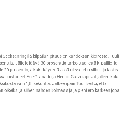
i Sachsenringillä kilpailun pituus on kahdeksan kierrosta. Tuuli
ttia. Jäljelle jäävä 30 prosenttia tarkoittaa, että kilpailijoilla
 20 prosentin, alkaisi käytettävissä oleva teho silloin jo laskea.
ssa loistaneet Eric Granado ja Hector Garzo ajoivat jälleen kaksi
ksikosta vain 1,8 sekuntia. Jälkeenpäin Tuuli kertoi, että
 oikeiksi ja siihen nähden kolmas sija ja pieni ero kärkeen jopa