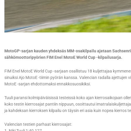
MotoGP-sarjan kauden yhdeksäs MM-osakilpailu ajetaan Sachsenrin
sähkömoottoripyörien FIM Enel MotoE World Cup -kilpailusarja.
FIM Enel MotoE World Cup -sarjaan osallistuu 18 kuljettajaa kymmenest
sinuiksi Ajo MotoE -tiimin pyörän kanssa. Valencian radalla ajettujen vi
MotoE -sarjan ehdottomaksi ennakkosuosikiksi.
Tuuli paransi kolmipäiväisissä testeissä koko ajan kierrosaikojaan ol
koko testin kierrosajat pantiin nippuun, osoittautui imatralaiskuljetta
ja kahdeksan kierroksen kilpailu on täysin eri asia kuin nopea kierros t
Valencian testien parhaat kierrosajat:
1. Niki Tuuli 1:40.127