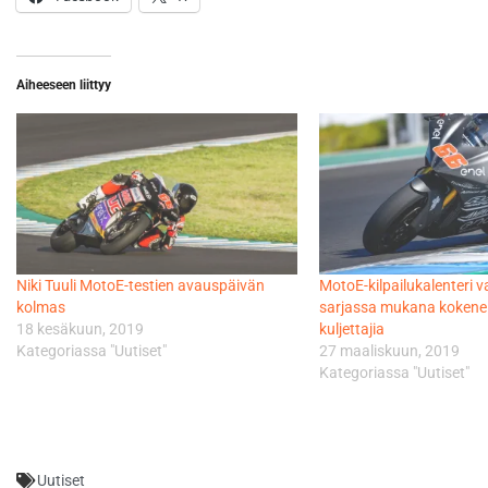
Aiheeseen liittyy
Niki Tuuli MotoE-testien avauspäivän
MotoE-kilpailukalenteri v
kolmas
sarjassa mukana kokene
18 kesäkuun, 2019
kuljettajia
Kategoriassa "Uutiset"
27 maaliskuun, 2019
Kategoriassa "Uutiset"
Uutiset