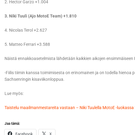
2. Hector Garzo +1.004
3. Niki Tuuli (Ajo MotoE Team) +1.810
4. Nicolas Terol +2.627
5. Matteo Ferrari +3.588
Näistä ennakkoasetelmista lähdetään kaikkien aikojen ensimmäiseen 
-Fiilis tiimin kanssa toimimisesta on erinomainen ja on todella hienoa 
Sachsenringin kisaviikonloppua.
Lue myös:
Taistelu maailmanmestareita vastaan – Niki Tuulella MotoE -luokassa
Jaa tämä:
Facebook
X