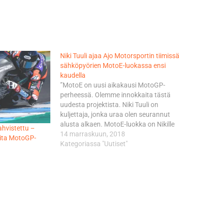
Niki Tuuli ajaa Ajo Motorsportin tiimissä
sähköpyörien MotoE-luokassa ensi
kaudella
”MotoE on uusi aikakausi MotoGP-
perheessä. Olemme innokkaita tästä
uudesta projektista. Niki Tuuli on
kuljettaja, jonka uraa olen seurannut
alusta alkaen. MotoE-luokka on Nikille
ahvistettu –
hyvä pohja jatkaa kehitystä kilpa-
14 marraskuun, 2018
ita MotoGP-
ajajana”, Aki Ajo toteaa. Tuuli päättää
Kategoriassa "Uutiset"
tulevana viikonloppuna Moto2-luokan
urakkansa malesialaisessa SIC Racing
Team:ssä Espanjan Valenciassa. ”Kiitän
Akia ja koko tiimiä tästä
mahdollisuudesta.…