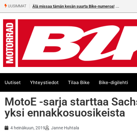
rta Bike-numeroa!
Heikkilä kymmenes 250cc EM-challengessä
UUSIMMAT
Uutiset
Yhteystiedot
Tilaa Bike
Bike-digilehti
MotoE -sarja starttaa Sachs
yksi ennakkosuosikeista
4 heinäkuun, 2019
Janne Huhtala