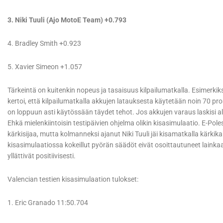
3. Niki Tuuli (Ajo MotoE Team) +0.793
4. Bradley Smith +0.923
5. Xavier Simeon +1.057
Tärkeintä on kuitenkin nopeus ja tasaisuus kilpailumatkalla. Esimerkiks
kertoi, että kilpailumatkalla akkujen latauksesta käytetään noin 70 prosen
on loppuun asti käytössään täydet tehot. Jos akkujen varaus laskisi alle
Ehkä mielenkiintoisin testipäivien ohjelma olikin kisasimulaatio. E-Pole
kärkisijaa, mutta kolmanneksi ajanut Niki Tuuli jäi kisamatkalla kärkika
kisasimulaatiossa kokeillut pyörän säädöt eivät osoittautuneet lainkaan
yllättivät positiivisesti.
Valencian testien kisasimulaation tulokset:
1. Eric Granado 11:50.704