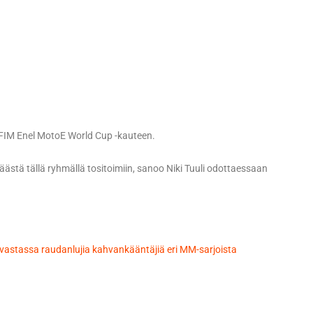
FIM Enel MotoE World Cup -kauteen.
päästä tällä ryhmällä tositoimiin, sanoo Niki Tuuli odottaessaan
 vastassa raudanlujia kahvankääntäjiä eri MM-sarjoista