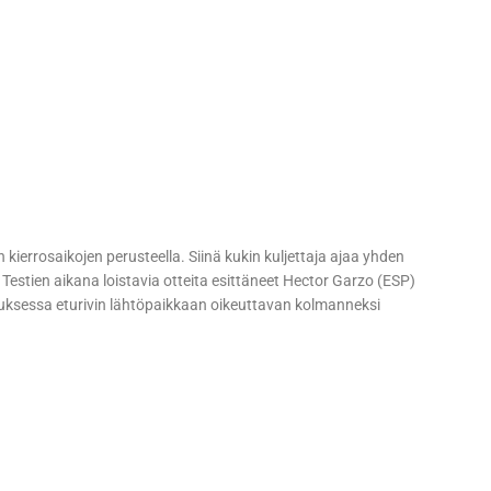
kierrosaikojen perusteella. Siinä kukin kuljettaja ajaa yhden
. Testien aikana loistavia otteita esittäneet Hector Garzo (ESP)
oituksessa eturivin lähtöpaikkaan oikeuttavan kolmanneksi