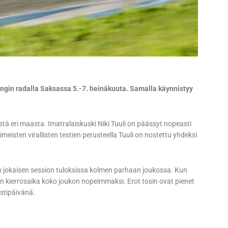
gin radalla Saksassa 5.-7. heinäkuuta. Samalla käynnistyy
ä eri maasta. Imatralaiskuski Niki Tuuli on päässyt nopeasti
imeisten virallisten testien perusteella Tuuli on nostettu yhdeksi
len jokaisen session tuloksissa kolmen parhaan joukossa. Kun
jan kierrosaika koko joukon nopeimmaksi. Erot tosin ovat pienet
estipäivänä.