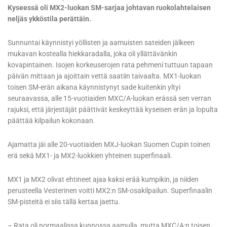
Kyseessä oli MX2-luokan SM-sarjaa johtavan ruokolahtelaisen
neljäs ykköstila perättäin.
Sunnuntai käynnistyi yöllisten ja aamuisten sateiden jälkeen
mukavan kostealla hiekkaradalla, joka oli yllättävänkin
kovapintainen. Isojen korkeuserojen rata pehmeni tuttuun tapaan
päivän mittaan ja ajoittain vettä saatiin taivaalta. MX1-luokan
toisen SM-erän aikana käynnistynyt sade kuitenkin yltyi
seuraavassa, alle 15-vuotiaiden MXC/A-luokan erässä sen verran
rajuksi, että järjestäjät päättivät keskeyttää kyseisen erän ja lopulta
päättää kilpailun kokonaan.
Ajamatta jäi alle 20-vuotiaiden MXJ-luokan Suomen Cupin toinen
erä sekä MX1- ja MX2-luokkien yhteinen superfinaali.
MX1 ja MX2 olivat ehtineet ajaa kaksi erää kumpikin, ja niiden
perusteella Vesterinen voitti MX2:n SM-osakilpailun. Superfinaalin
SM-pisteitä ei siis tällä kertaa jaettu.
– Rata oli normaalissa kunnossa aamulla, mutta MXC/A:n toisen