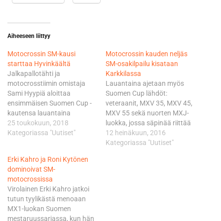
Aiheeseen liittyy
Motocrossin SM-kausi
Motocrossin kauden neljäs
starttaa Hyvinkäältä
SM-osakilpailu kisataan
Jalkapallotähti ja
Karkkilassa
motocrosstiimin omistaja
Lauantaina ajetaan myös
Sami Hyypiä aloittaa
Suomen Cup lähdöt:
ensimmäisen Suomen Cup -
veteraanit, MXV 35, MXV 45,
kautensa lauantaina
MXV 55 sekä nuorten MXJ-
luokassa MXV45. –
25 toukokuun, 2018
luokka, jossa säpinää riittää
Aikaisemmin olen kisannut
Kategoriassa "Uutiset"
varmasti molempiin päivän
12 heinäkuun, 2016
kaksi kertaa vuosina 2013 ja
kisaeriin. Sunnuntaina on
Kategoriassa "Uutiset"
2014, tuolloin MXV35-
puolestaan Motonet SM-
Erki Kahro ja Roni Kytönen
luokassa, joten nyt pääsen
Motocrossin pääpäivän
dominoivat SM-
sitten luokkaa ylemmäksi
vuoro. Karkkilan
motocrossissa
vanhempien seuraan, Hyypiä
kuninkuudesta taistellaan
Virolainen Erki Kahro jatkoi
naurahtaa. Kahdesta
kolmessa SM-kilpaluokassa:
tutun tyylikästä menoaan
aiemmasta kilpailuista
MX1, MX2 ja MXC/A.
MX1-luokan Suomen
suomalainen saavutti
Mansikin savirata mahtavine
mestaruussarjassa, kun hän