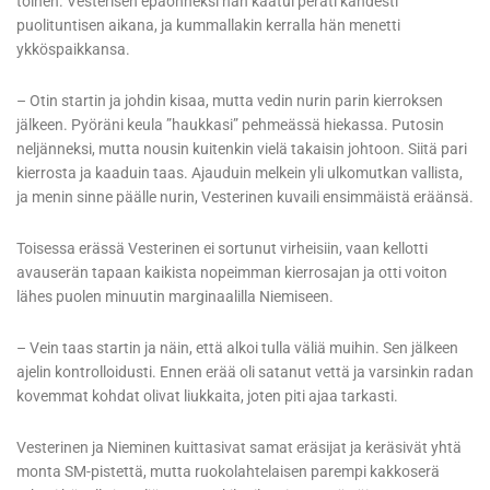
toinen. Vesterisen epäonneksi hän kaatui peräti kahdesti
puolituntisen aikana, ja kummallakin kerralla hän menetti
ykköspaikkansa.
– Otin startin ja johdin kisaa, mutta vedin nurin parin kierroksen
jälkeen. Pyöräni keula ”haukkasi” pehmeässä hiekassa. Putosin
neljänneksi, mutta nousin kuitenkin vielä takaisin johtoon. Siitä pari
kierrosta ja kaaduin taas. Ajauduin melkein yli ulkomutkan vallista,
ja menin sinne päälle nurin, Vesterinen kuvaili ensimmäistä eräänsä.
Toisessa erässä Vesterinen ei sortunut virheisiin, vaan kellotti
avauserän tapaan kaikista nopeimman kierrosajan ja otti voiton
lähes puolen minuutin marginaalilla Niemiseen.
– Vein taas startin ja näin, että alkoi tulla väliä muihin. Sen jälkeen
ajelin kontrolloidusti. Ennen erää oli satanut vettä ja varsinkin radan
kovemmat kohdat olivat liukkaita, joten piti ajaa tarkasti.
Vesterinen ja Nieminen kuittasivat samat eräsijat ja keräsivät yhtä
monta SM-pistettä, mutta ruokolahtelaisen parempi kakkoserä