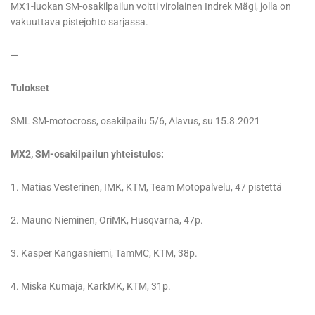
MX1-luokan SM-osakilpailun voitti virolainen Indrek Mägi, jolla on
vakuuttava pistejohto sarjassa.
—
Tulokset
SML SM-motocross, osakilpailu 5/6, Alavus, su 15.8.2021
MX2, SM-osakilpailun yhteistulos:
1. Matias Vesterinen, IMK, KTM, Team Motopalvelu, 47 pistettä
2. Mauno Nieminen, OriMK, Husqvarna, 47p.
3. Kasper Kangasniemi, TamMC, KTM, 38p.
4. Miska Kumaja, KarkMK, KTM, 31p.