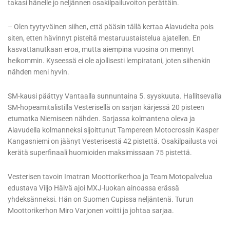
takasi hänelle jo neljännen osakilpailuvoiton perättäin.
– Olen tyytyväinen siihen, että pääsin tällä kertaa Alavudelta pois
siten, etten hävinnyt pisteitä mestaruustaistelua ajatellen. En
kasvattanutkaan eroa, mutta aiempina vuosina on mennyt
heikommin. Kyseessä ei ole ajollisesti lempiratani, joten siihenkin
nähden meni hyvin.
SM-kausi päättyy Vantaalla sunnuntaina 5. syyskuuta. Hallitsevalla
SM-hopeamitalistilla Vesterisellä on sarjan kärjessä 20 pisteen
etumatka Niemiseen nähden. Sarjassa kolmantena oleva ja
Alavudella kolmanneksi sijoittunut Tampereen Motocrossin Kasper
Kangasniemi on jäänyt Vesterisestä 42 pistettä. Osakilpailusta voi
kerätä superfinaali huomioiden maksimissaan 75 pistettä.
Vesterisen tavoin Imatran Moottorikerhoa ja Team Motopalvelua
edustava Viljo Hälvä ajoi MXJ-luokan ainoassa erässä
yhdeksänneksi. Hän on Suomen Cupissa neljäntenä. Turun
Moottorikerhon Miro Varjonen voitti ja johtaa sarjaa.