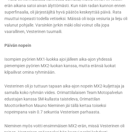
erän aikana satoi aivan älyttömästi. Kun näin radan kunnon ennen
superfinaalia, oli järjestäjiltä hyvä päätös keskeyttää päivä. Rata
muuttui nopeasti todella vetiseksi. Mäissä oli isoja vesiuria ja lieju oli
valunut pohjalle. Varsinkin jyrkin mäki olisi voinut olla jopa
vaarallinen, Vesterinen tuumaili.
Päivän nopein
Isompien pyörien MX1-luokka ajoi jälleen aika-ajon yhdessä
pienempien pyörien MX2-luokan kanssa, mutta eränsä luokat
kilpailivat omina ryhminään.
Vesterinen oli jo tuttuun tapaan aika-ajon nopein MX2-kuljettaja ja
samalla koko ryhmän viides. Orimattilalaisen Team Motopalvelun
edustajan kanssa SM-kullasta taisteleva, Orimattilan
Moottorikerhon Mauno Nieminen jäi tällä kertaa toiseksi
nopeimpana vain 0.7 sekuntia Vesterisen parhaasta.
Nieminen myös voitti ensimmäisen MX2-erän, missä Vesterinen oli