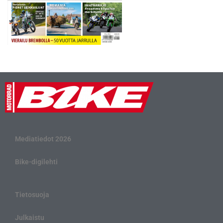
Mediatiedot 2026
Bike-digilehti
Tietosuoja
Julkaistu