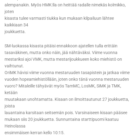
alempanakin. Myös HMK:lla on heittää radalle nimekäs kolmikko,
joten
kisasta tulee varmasti tiukka kun mukaan kilpailuun lähtee
kaikkiaan 34
joukkuetta.
SM-luokassa kisasta pitäisi ennakkoon ajatellen tulla erittäin
tasaväkinen, mutta onko näin, jää nähtäväksi. Viime vuonna
mestariksi ajoi VMK, mutta mestarijoukkueen koko miehistö on
vaihtunut.
OriMK hävisi viime vuonna mestaruuden tasapistein ja jatkaa viime
vuoden hopeamiehistöllään, joten onko tänä vuonna mestaruuden
vuoro? Mitaleille tähyävät myös TamMC, LosMK, SiMK ja TMK,
ketään
muutakaan unohtamatta. Kisaan on ilmoittautunut 27 joukkuetta,
joista
lauantaina karsitaan seitsemän pois. Varsinaiseen kisaan pääsee
mukaan siis 20 joukkuetta. Sunnuntaina starttipuomi kaatuu
Heinolassa
ensimmäisen kerran kello 10:15.