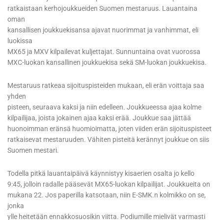
ratkaistaan kerhojoukkueiden Suomen mestaruus. Lauantaina
oman
kansallisen joukkuekisansa ajavat nuorimmat ja vanhimmat, eli
luokissa
MX65 ja MXV kilpailevat kuljettajat. Sunnuntaina ovat vuorossa
MXC-luokan kansallinen joukkuekisa sekä SM-luokan joukkuekisa.
Mestaruus ratkeaa sijoituspisteiden mukaan, eli erän voittaja saa
yhden
pisteen, seuraava kaksi ja niin edelleen. Joukkueessa ajaa kolme
kilpailijaa, joista jokainen ajaa kaksi erää. Joukkue saa jättää
huonoimman eränsä huomioimatta, joten viiden erän sijoituspisteet
ratkaisevat mestaruuden. Vähiten pisteitä kerännyt joukkue on siis
Suomen mestari.
Todella pitkä lauantaipäivä käynnistyy kisaerien osalta jo kello
9:45, jolloin radalle pääsevät MX65-luokan kilpailijat. Joukkueita on
mukana 22. Jos paperilla katsotaan, niin E-SMK.n kolmikko on se,
jonka
ylle heitetään ennakkosuosikin viitta. Podiumille mielivät varmasti