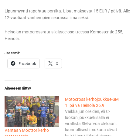
Lipunmyynti tapahtuu portilta. Liput maksavat 15 EUR / päivä. Alle
12-vuotiaat vanhempien seurassa ilmaiseksi.
Heinolan motocrossrata sijaitsee osoitteessa Komostentie 255,
Heinola.
Jaa tämä:
Facebook
X
Aiheeseen liittyy
Motocross kerhojoukkue-SM
1. päivä Heinola 26.9.
Vaikka junioreiden, eli C-
luokan joukkuekisalla ei
virallista SM-arvoa olekaan,
luonnollisesti mukana olivat
Vantaan Moottorikerho
kaikki henkilökohtaisessa