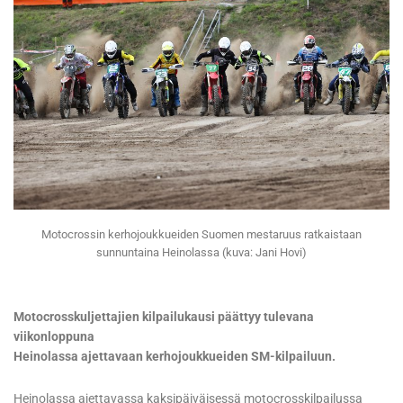
Motocrossin kerhojoukkueiden Suomen mestaruus ratkaistaan
sunnuntaina Heinolassa (kuva: Jani Hovi)
Motocrosskuljettajien kilpailukausi päättyy tulevana
viikonloppuna
Heinolassa ajettavaan kerhojoukkueiden SM-kilpailuun.
Heinolassa ajettavassa kaksipäiväisessä motocrosskilpailussa