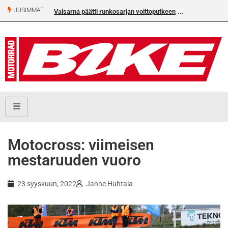
UUSIMMAT
Valsarna päätti runkosarjan voittoputkeen
Älä missaa täm
numeroa!
Motocross: viimeisen
mestaruuden vuoro
23 syyskuun, 2022
Janne Huhtala