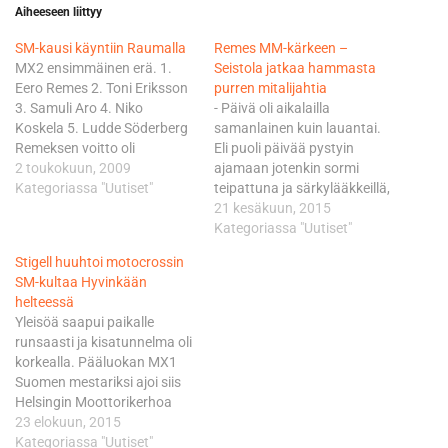
Aiheeseen liittyy
SM-kausi käyntiin Raumalla
Remes MM-kärkeen –
MX2 ensimmäinen erä. 1.
Seistola jatkaa hammasta
Eero Remes 2. Toni Eriksson
purren mitalijahtia
3. Samuli Aro 4. Niko
- Päivä oli aikalailla
Koskela 5. Ludde Söderberg
samanlainen kuin lauantai.
Remeksen voitto oli
Eli puoli päivää pystyin
ylivoimainen. Hän totesi
2 toukokuun, 2009
ajamaan jotenkin sormi
kisan jälkeen, että "alussa
Kategoriassa "Uutiset"
teipattuna ja särkylääkkeillä,
vedin muutaman kierroksen
mutta sitten kipu vain kasvoi
21 kesäkuun, 2015
aika tosissani, että sain
ja ajoni alkoi tökkiä. Olin
Kategoriassa "Uutiset"
hyvän rytmin päälle. Loppu
parhaimmillani neljäntenä,
Stigell huuhtoi motocrossin
olikin aika helppoa". Remes
mutta ”paketti” lähti
SM-kultaa Hyvinkään
sanoi myös, että "siitä on
rakoilemaan, koska jouduin
helteessä
melko tasan…
ajamaan sormea varoen ja
Yleisöä saapui paikalle
sen takia jäykästi, Seistola
runsaasti ja kisatunnelma oli
kuvaili. E3-luokan voitti
korkealla. Pääluokan MX1
jälleen australialainen
Suomen mestariksi ajoi siis
Matthew Phillips.…
Helsingin Moottorikerhoa
edustava Stigell. Hän
23 elokuun, 2015
varmisti mestaruutensa jo
Kategoriassa "Uutiset"