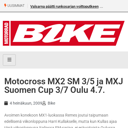
UUSIMMAT
Valsarna päätti runkosarjan voittoputkeen
Motocross MX2 SM 3/5 ja MXJ
Suomen Cup 3/7 Oulu 4.7.
4 heinäkuun, 2009
Bike
Avoimen konekoon MX1-luokassa Remes joutui taipumaan
edellisenä viikonloppuna Harri Kullakselle, mutta kun Kullas ajaa
tänä viikonloppuna Italiassa EM-sarjaa, ei erävoitoista Oulussa