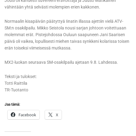
Jousi oli kahdesti suvereeni erävoittaja ja Juuso Matikainen
vähintään yhtä selvästi molempien erien kakkonen.
Normaalin kisapäivän päätyttyä Iinatin illassa ajettiin vielä ATV-
SM:n osakilpailu. Mikko Seistola nousi sarjan johtoon voitettuaan
molemmat erät. Pistejohdossa Ouluun saapuneen Jani Saarisen
päivä oli vaikea, lopullisesti miehen taivas synkkeni kolarissa toisen
erän toiseksi viimeisessä mutkassa.
MX2-luokan seuraava SM-osakilpailu ajetaan 9.8. Lahdessa.
Teksti ja tulokset:
Totti Raittila
TR-Tuotanto
Jaa tämä:
Facebook
X