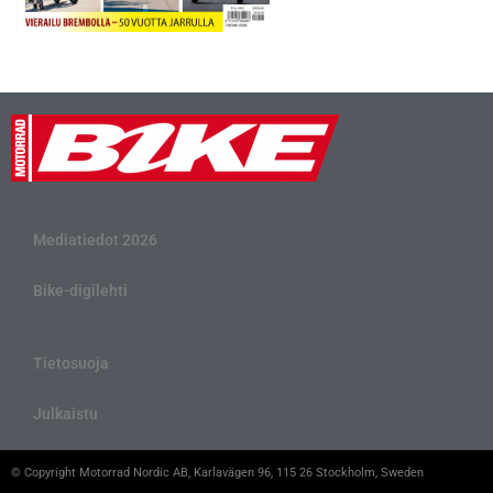
Mediatiedot 2026
Bike-digilehti
Tietosuoja
Julkaistu
© Copyright Motorrad Nordic AB, Karlavägen 96, 115 26 Stockholm, Sweden