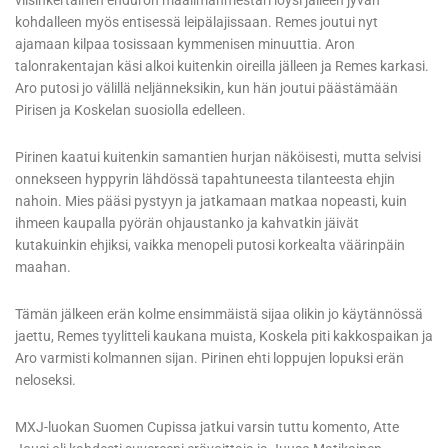
viisinkertainen enduron maailmanmestari löysi jälleen jyvän
kohdalleen myös entisessä leipälajissaan. Remes joutui nyt
ajamaan kilpaa tosissaan kymmenisen minuuttia. Aron
talonrakentajan käsi alkoi kuitenkin oireilla jälleen ja Remes karkasi.
Aro putosi jo välillä neljänneksikin, kun hän joutui päästämään
Pirisen ja Koskelan suosiolla edelleen.
Pirinen kaatui kuitenkin samantien hurjan näköisesti, mutta selvisi
onnekseen hyppyrin lähdössä tapahtuneesta tilanteesta ehjin
nahoin. Mies pääsi pystyyn ja jatkamaan matkaa nopeasti, kuin
ihmeen kaupalla pyörän ohjaustanko ja kahvatkin jäivät
kutakuinkin ehjiksi, vaikka menopeli putosi korkealta väärinpäin
maahan.
Tämän jälkeen erän kolme ensimmäistä sijaa olikin jo käytännössä
jaettu, Remes tyylitteli kaukana muista, Koskela piti kakkospaikan ja
Aro varmisti kolmannen sijan. Pirinen ehti loppujen lopuksi erän
neloseksi.
MXJ-luokan Suomen Cupissa jatkui varsin tuttu komento, Atte