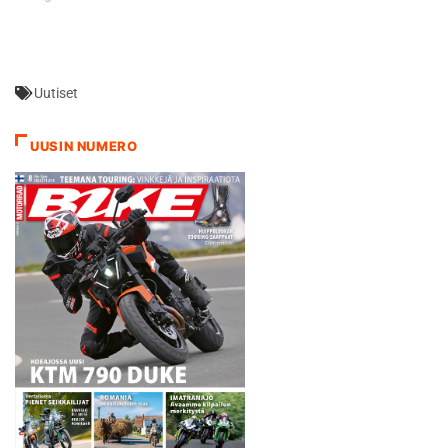
ennen kauden viimeistä
Heinolan osakilpailua. Stigel
otti aika-ajoissa piikkipaikan
ja kisaerätkin jatkuivat
Uutiset
hänen komennossaan.
Ensimmäisessä erässä
Stigell ampaisi startista
UUSIN NUMERO
kärkeen ja lähti
kasvattamaan eroa takana
tulevaan seuratoveriinsa
Ludde…