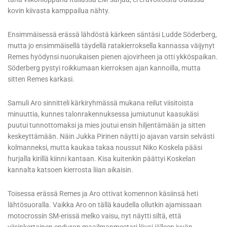
kovin kiivasta kamppailua nähty.
Ensimmäisessä erässä lähdöstä kärkeen säntäsi Ludde Söderberg,
mutta jo ensimmäisellä täydellä ratakierroksella kannassa väijynyt
Remes hyödynsi nuorukaisen pienen ajovirheen ja otti ykköspaikan.
Söderberg pystyi roikkumaan kierroksen ajan kannoilla, mutta
sitten Remes karkasi.
Samuli Aro sinnitteli kärkiryhmässä mukana reilut viisitoista
minuuttia, kunnes talonrakennuksessa jumiutunut kaasukäsi
puutui tunnottomaksi ja mies joutui ensin hiljentämään ja sitten
keskeyttämään. Näin Jukka Pirinen näytti jo ajavan varsin selvästi
kolmanneksi, mutta kaukaa takaa noussut Niko Koskela pääsi
hurjalla kirillä kiinni kantaan. Kisa kuitenkin päättyi Koskelan
kannalta katsoen kierrosta liian aikaisin.
Toisessa erässä Remes ja Aro ottivat komennon käsiinsä heti
lähtösuoralla. Vaikka Aro on tällä kaudella ollutkin ajamissaan
motocrossin SM-erissä melko vaisu, nyt näytti siltä, että