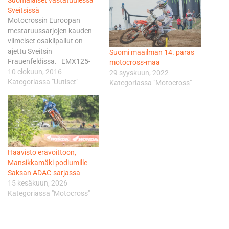
Sveitsissä
Motocrossin Euroopan
mestaruussarjojen kauden
viimeiset osakilpailut on
ajettu Sveitsin
Suomi maailman 14. paras
Frauenfeldissa. EMX125-
motocross-maa
luokassa ajava jämsäläinen
10 elokuun, 2016
29 syyskuun, 2022
Roni Kytönen nousi
Kategoriassa "Uutiset"
Kategoriassa "Motocross"
ensimmäisessä erässä jo
sijalle 13, kunnes radan
kuluessa ajo alkoi muuttua
kankeammaksi ja maalissa
nuorukainen oli 20.Toisessa
erässä Husqvarna-kuljettaja
Haavisto erävoittoon,
taisteli jo tiukasti sijasta 12,
Mansikkamäki podiumille
kunnes kaatui radan
Saksan ADAC-sarjassa
loppuosalla ja tippui sijalle
15 kesäkuun, 2026
18. menettäen…
Kategoriassa "Motocross"