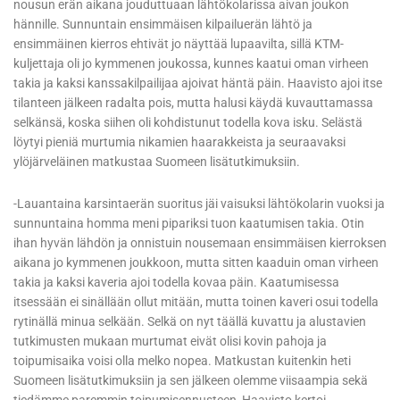
nousun erän aikana jouduttuaan lähtökolarissa aivan joukon
hännille. Sunnuntain ensimmäisen kilpailuerän lähtö ja
ensimmäinen kierros ehtivät jo näyttää lupaavilta, sillä KTM-
kuljettaja oli jo kymmenen joukossa, kunnes kaatui oman virheen
takia ja kaksi kanssakilpailijaa ajoivat häntä päin. Haavisto ajoi itse
tilanteen jälkeen radalta pois, mutta halusi käydä kuvauttamassa
selkänsä, koska siihen oli kohdistunut todella kova isku. Selästä
löytyi pieniä murtumia nikamien haarakkeista ja seuraavaksi
ylöjärveläinen matkustaa Suomeen lisätutkimuksiin.
-Lauantaina karsintaerän suoritus jäi vaisuksi lähtökolarin vuoksi ja
sunnuntaina homma meni pipariksi tuon kaatumisen takia. Otin
ihan hyvän lähdön ja onnistuin nousemaan ensimmäisen kierroksen
aikana jo kymmenen joukkoon, mutta sitten kaaduin oman virheen
takia ja kaksi kaveria ajoi todella kovaa päin. Kaatumisessa
itsessään ei sinällään ollut mitään, mutta toinen kaveri osui todella
rytinällä minua selkään. Selkä on nyt täällä kuvattu ja alustavien
tutkimusten mukaan murtumat eivät olisi kovin pahoja ja
toipumisaika voisi olla melko nopea. Matkustan kuitenkin heti
Suomeen lisätutkimuksiin ja sen jälkeen olemme viisaampia sekä
tiedämme paremmin toipumisennusteen, Haavisto kertoi.