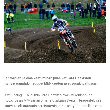
Lähtökolari ja oma kaatuminen pilasivat Jere Haaviston
menestysmahdollisuudet MM-kauden avausosakilpailussa.
Silve Racing KTM -tiimin Jere Haavisto avasi viikonloppuna
motocrossin MM-sarjan omalta osaltaan Sveitsin Frauenfeldissä.
Haavisto oli lauantain karsintaerässä 21. tehtyään todella hienon