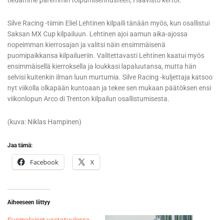
Silve Racing -tiimin Eliel Lehtinen kilpaili tänään myös, kun osallistui
Saksan MX Cup kilpailuun. Lehtinen ajoi aamun aika-ajossa
nopeimman kierrosajan ja valitsi näin ensimmäisenä
puomipaikkansa kilpailueriin. Valitettavasti Lehtinen kaatui myös
ensimmäisellä kierroksella ja loukkasi lapaluutansa, mutta hän
selvisi kuitenkin ilman luun murtumia. Silve Racing -kuljettaja katsoo
nyt viikolla olkapään kuntoaan ja tekee sen mukaan päätöksen ensi
viikonlopun Arco di Trenton kilpailun osallistumisesta.
(kuva: Niklas Hampinen)
Jaa tämä:
Facebook
X
Aiheeseen liittyy
Suomalaiset vastatuulessa