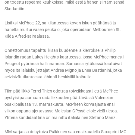
on todettu repeämä keuhkoissa, mikä estää hänen siirtämisensä
Skotlantiin.
Lisäksi McPhee, 22, sai tilanteessa kovan iskun päähänsä ja
häneltä murtui vasen peukalo, joka operoidaan Melbournen St.
Kilda Alfred-sairaalassa.
Onnettomuus tapahtui kisan kuudennella kierroksella Phillip
Islandin radan Lukey Heights-kaarteessa, jossa McPhee menetti
Peugeot pyöränsä hallinnannan. Samassa rytäkässä kaatuivat
myös italialaiskuljettajat Andrea Migno ja Enea Bastianini, jotka
selvisivät tilanteesta lähinnä henkisillä kolhuilla.
Tiimipäällikkö Terrel Thien odottaa toiveikkaasti, että McPhee
pystyisi palaamaan radalle kauden päättävässä Valencian
osakilpailussa 13. marraskuuta. McPheen korvaajasta ensi
viikonloppuna ajettavassa Malesian GP:ssä ei ole vielä tietoa.
Yhtenä kandidaattina on mainittu italialainen Stefano Manzi.
MM-sarjassa debytoiva Pulkkinen saa ensi kaudella Saxoprint MC