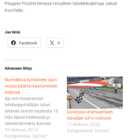
Peugeot Prüstel-tiimissä rinnalleen tshekkikuljettaja Jakub
Kornfeilin.
Jaa tämä:
Facebook
X
Aiheeseen liittyy
Nurmikkoa kyntäneen Ajon
nousu päättyi kaatumiseen
Indyssä
Ajo otti Husqvarnan
tehdaspyörällään tutun
terävän startin ruudusta 13.
Dovizioso dramaattisen
Hän kipusi hetkesssä jo
Itävallan GP:n voittoon
seitsemänneksi, kunnes
17 elokuun, 2020
brittikuljettaja John McPhee
10 elokuun, 2014
Kategoriassa "Uutiset"
kaatui ensimmäisessä
Kategoriassa "Uutiset"