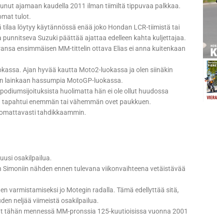
tunut ajamaan kaudella 2011 ilman tiimiltä tippuvaa palkkaa.
omat tulot.
llä tilaa löytyy käytännössä enää joko Hondan LCR-tiimistä tai
a punnitseva Suzuki päättää ajattaa edelleen kahta kuljettajaa.
ransa ensimmäisen MM-tittelin ottava Elias ei anna kuitenkaan
luokassa. Ajan hyvää kautta Moto2-luokassa ja olen siinäkin
kaan lainkaan hassumpia MotoGP-luokassa.
a podiumsijoituksista huolimatta hän ei ole ollut huudossa
mistä tapahtui enemmän tai vähemmän ovet paukkuen.
huomattavasti tahdikkaammin.
kuusi osakilpailua.
ian Simoniin nähden ennen tulevana viikonvaihteena vetäistävää
den varmistamiseksi jo Motegin radalla. Tämä edellyttää sitä,
en neljää viimeistä osakilpailua.
nut tähän mennessä MM-pronssia 125-kuutioisissa vuonna 2001