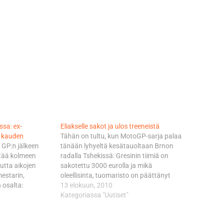
sa: ex-
Eliakselle sakot ja ulos treeneistä
n kauden
Tähän on tultu, kun MotoGP-sarja palaa
 GP:n jälkeen
tänään lyhyeltä kesätauoltaan Brnon
ttää kolmeen
radalla Tshekissä: Gresinin tiimiä on
tta aikojen
sakotettu 3000 eurolla ja mikä
estarin,
oleellisinta, tuomaristo on päättänyt
 osalta:
pitää Eliasin visusti sivussa radalta
13 elokuun, 2010
orge Martinezin
Moto2-luokan ensimmäisen ja varsin
Kategoriassa "Uutiset"
ilmoitti
tärkeän harjoitustunnin aikana.
se on sitten siinä
Rangaistus rapsahti siitä, kun Elias