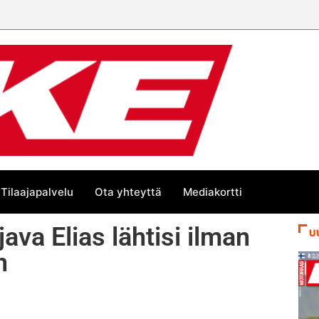
Tilaajapalvelu
Ota yhteyttä
Mediakortti
va Elias lähtisi ilman
U
n