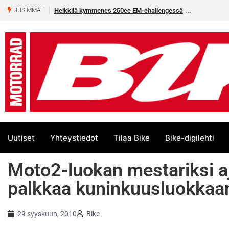
Heikkilä kymmenes 250cc EM-challengessä
UUSIMMAT
Uutiset
Yhteystiedot
Tilaa Bike
Bike-digilehti
Moto2-luokan mestariksi aja
palkkaa kuninkuusluokkaa
29 syyskuun, 2010
Bike