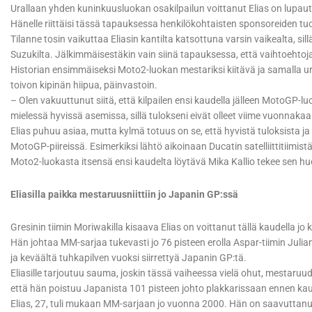
Urallaan yhden kuninkuusluokan osakilpailun voittanut Elias on lupau
Hänelle riittäisi tässä tapauksessa henkilökohtaisten sponsoreiden tu
Tilanne tosin vaikuttaa Eliasin kantilta katsottuna varsin vaikealta, si
Suzukilta. Jälkimmäisestäkin vain siinä tapauksessa, että vaihtoehtoj
Historian ensimmäiseksi Moto2-luokan mestariksi kiitävä ja samalla u
toivon kipinän hiipua, päinvastoin.
– Olen vakuuttunut siitä, että kilpailen ensi kaudella jälleen MotoGP-
mielessä hyvissä asemissa, sillä tulokseni eivät olleet viime vuonna
Elias puhuu asiaa, mutta kylmä totuus on se, että hyvistä tuloksista j
MotoGP-piireissä. Esimerkiksi lähtö aikoinaan Ducatin satelliittitii
Moto2-luokasta itsensä ensi kaudelta löytävä Mika Kallio tekee sen 
Eliasilla paikka mestaruusniittiin jo Japanin GP:ssä
Gresinin tiimin Moriwakilla kisaava Elias on voittanut tällä kaudella jo 
Hän johtaa MM-sarjaa tukevasti jo 76 pisteen erolla Aspar-tiimin Jul
ja keväältä tuhkapilven vuoksi siirrettyä Japanin GP:tä.
Eliasille tarjoutuu sauma, joskin tässä vaiheessa vielä ohut, mestaruu
että hän poistuu Japanista 101 pisteen johto plakkarissaan ennen kaud
Elias, 27, tuli mukaan MM-sarjaan jo vuonna 2000. Hän on saavutta