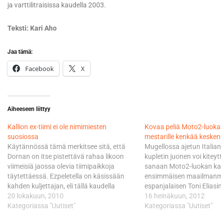
ja varttilitraisissa kaudella 2003.
Teksti: Kari Aho
Jaa tämä:
Facebook
X
Aiheeseen liittyy
Kallion ex-tiimi ei ole nimimiesten
Kovaa peliä Moto2-luokas
suosiossa
mestarille kenkää keske
Käytännössä tämä merkitsee sitä, että
Mugellossa ajetun Italian
Dornan on itse pistettävä rahaa likoon
kupletin juonen voi kitey
viimeisiä jaossa olevia tiimipaikkoja
sanaan Moto2-luokan kau
täytettäessä. Ezpeletella on käsissään
ensimmäisen maailmanm
kahden kuljettajan, eli tällä kaudella
espanjalaisen Toni Eliasin
Hondan LCR-tiimissä ajavan
20 lokakuun, 2010
katoavaista on kunnia. J
16 heinäkuun, 2012
ranskalaisen Randy de Punietin ja Moto2-
Kategoriassa "Uutiset"
johtama Aspar-tiimi näet 
Kategoriassa "Uutiset"
luokan maailmanmestaruutta jo
päällikkönsä suulla, että 