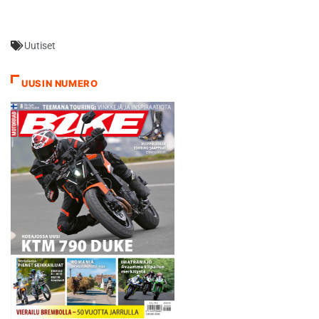
palkittiin…
Uutiset
UUSIN NUMERO