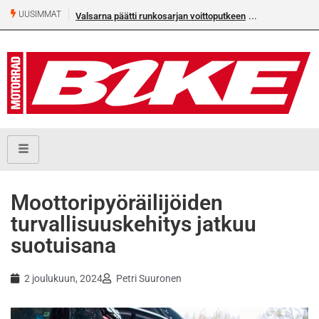
UUSIMMAT
Valsarna päätti runkosarjan voittoputkeen
Moottoripyöräilijöiden
turvallisuuskehitys jatkuu
suotuisana
2 joulukuun, 2024
Petri Suuronen