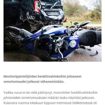
Moottoripyöräilijöiden henkilövahinkoihin johtaneet
onnettomuudet jatkavat vähenemistään.
Vaikka vuosi ei ole vielä päättynyt, motoristien henkilövahinkoihin
johtaneiden onnettomuuksien määrän lasku näyttäisi jatkuvan.
Kuluvana vuonna lokakuun loppuun mennessä tieliikenteessä oli