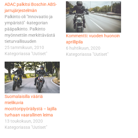
ADAC palkitsi Boschin ABS-
jarrujärjestelmän
Palkinto oli "Innovaatio ja
ympäristö" -kategorian
pääpalkinto. Palkinto
myönnettiin merkittävästä
Kommentti: vuoden huonoin
tieturvallisuuden
aprillipila
parantamisesta. Palkinnon
25 tammikuun, 2010
6 huhtikuun, 2020
vastaanotti 14. tammikuuta
Kategoriassa "Uutiset"
Kategoriassa "Uutiset"
2010 Dr. Werner Struth,
Bosch Chassis Systems
Control -toimialan johtaja.
"Järjestelmän
kustannustehokas rakenne
mahdollisti sen edullisen
Suomalaisilla vääriä
hinnoittelun. Tämän
mielikuvia
ansiosta moni
moottoripyöräilystä – lajilla
moottoripyörävalmistaja
turhaan vaarallinen leima
pystyy hyödyntämään
13 toukokuun, 2020
järjestelmää pyörissään",
Kategoriassa "Uutiset"
Struth totesi. Tämä oli
kolmas kerta, kun Bosch