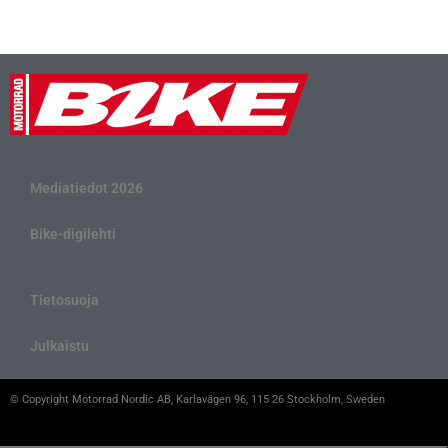
Mediatiedot 2026
Bike-digilehti
Tietosuoja
Julkaistu
© Copyright Motorrad Nordic AB, Karlavägen 96, 115 26 Stockholm, Sweden