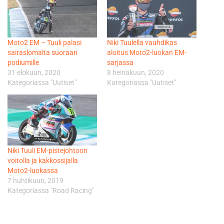
Moto2 EM – Tuuli palasi
Niki Tuulella vauhdikas
sairaslomalta suoraan
aloitus Moto2-luokan EM-
podiumille
sarjassa
31 elokuun, 2020
8 heinäkuun, 2020
Kategoriassa "Uutiset"
Kategoriassa "Uutiset"
Niki Tuuli EM-pistejohtoon
voitolla ja kakkossijalla
Moto2-luokassa
7 huhtikuun, 2019
Kategoriassa "Road Racing"