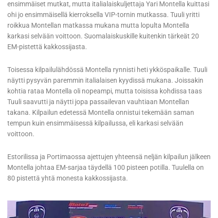
ensimmäiset mutkat, mutta italialaiskuljettaja Yari Montella kuittasi
ohi jo ensimmäisellä kierroksella VIP-tornin mutkassa. Tuuli yritti
roikkua Montellan matkassa mukana mutta lopulta Montella
karkasi selvään voittoon. Suomalaiskuskille kuitenkin tärkeät 20
EM-pistettä kakkossijasta.
Toisessa kilpailulähdössä Montella rynnisti heti ykköspaikalle. Tuuli
näytti pysyvän paremmin italialaisen kyydissä mukana. Joissakin
kohtia rataa Montella oli nopeampi, mutta toisissa kohdissa taas
Tuuli saavutti ja näytti jopa passailevan vauhtiaan Montellan
takana. Kilpailun edetessä Montella onnistui tekemään saman
tempun kuin ensimmäisessä kilpailussa, eli karkasi selvään
voittoon.
Estorilissa ja Portimaossa ajettujen yhteensä neljän kilpailun jälkeen
Montella johtaa EM-sarjaa täydellä 100 pisteen potilla. Tuulella on
80 pistettä yhtä monesta kakkossijasta.