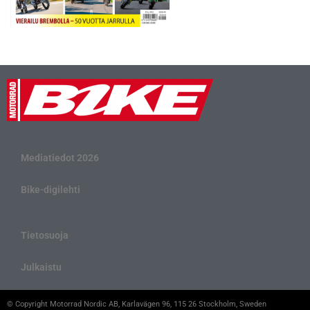
Mediatiedot 2026
Bike-digilehti
Tietosuoja
Julkaistu
© Copyright Motorrad Nordic AB, Karlavägen 96, 115 26 Stockholm, Sweden