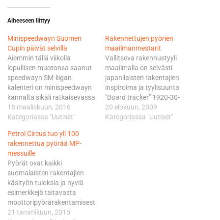
Aiheeseen liittyy
Minispeedwayn Suomen
Rakennettujen pyörien
Cupin päivät selvillä
maailmanmestarit
Aiemmin tällä viikolla
Vallitseva rakennustyyli
lopullisen muotonsa saanut
maailmalla on selvästi
speedwayn SM-liigan
japanilaisten rakentajien
kalenteri on minispeedwayn
inspiroima ja tyylisuunta
kannalta sikäli ratkaisevassa
"Board tracker" 1920-30-
asemassa, että kaikki
18 maaliskuun, 2016
luvun tyyliin ajalta, jolloin
20 elokuun, 2009
Suomen Cupin osakilpailut
Kategoriassa "Uutiset"
radat olivat puuta, miehet
Kategoriassa "Uutiset"
ajetaan speedwayn SM-
miehiä ja koneet rautaa.
Petrol Circus tuo yli 100
tapahtumien yhteydessä,
Valtaosa rakennetuista
rakennettua pyörää MP-
yleensä ennen SM-liigan
pyöristä on edelleen koottu
messuille
ottelua. Kuuden Suomen
H-D:n moottorin ympärille,
Pyörät ovat kaikki
Cupin tapahtuman lisäksi
mutta yhä useammin näkee
suomalaisten rakentajien
minispeedwayn ensi kesän
muitakin moottoreita. Hyvä
käsityön tuloksia ja hyviä
kilpailukalenterista löytyy
niin. Kilpailun voittanut
esimerkkejä taitavasta
EM- ja MM-tason
Rambler ei rivinelikollaan
moottoripyörärakentamisesta.
kilpailuviikonloput, sekä
välttämättä edusta aivan
Pyörät kilpailevat neljässä
21 tammikuun, 2015
kolme tuplamaaottelua
tyypillisintä…