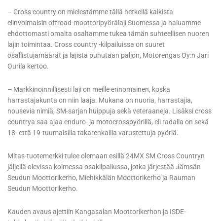
– Cross country on mielestämme tällä hetkellä kaikista
elinvoimaisin offroad-moottoripyörälaji Suomessa ja haluamme
ehdottomasti omalta osaltamme tukea tämän suhteellisen nuoren
lajin toimintaa. Cross country -kilpailuissa on suuret
osallistujamäärät ja lajista puhutaan paljon, Motorengas Oy:n Jari
Ourila kertoo.
– Markkinoinnillisesti laji on meille erinomainen, koska
harrastajakunta on niin laaja. Mukana on nuoria, harrastajia,
nousevia nimiä, SM-sarjan huippuja sekä veteraaneja. Lisäksi cross
countrya saa ajaa enduro- ja motocrosspyörillä, eli radalla on sekä
18- että 19-tuumaisilla takarenkailla varustettuja pyöriä.
Mitas-tuotemerkki tulee olemaan esillä 24MX SM Cross Countryn
jäljellä olevissa kolmessa osakilpailussa, jotka järjestää Jämsän
Seudun Moottorikerho, Miehikkälän Moottorikerho ja Rauman
Seudun Moottorikerho.
Kauden avaus ajettiin Kangasalan Moottorikerhon ja ISDE-