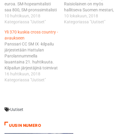
euroa. SM-hopeamitalisti
Raisiolainen on myös
saa 800, SM-pronssimitalisti
hallitseva Suomen mestari,
500, SM-nelonen 300 ja SM-
10 huhtikuun, 2018
jonka tärkein tavoite tämän
10 lokakuun, 2018
vitonen 200 euroa. Biolan
Kategoriassa "Uutiset"
kauden päätöksessä
Kategoriassa "Uutiset"
puolestaan palkitsee 40-
Säkylässä on juhlia uransa
Yli 370 kuskia cross country -
vuotiaiden veteraanien
toista titteliä. Porin
avaukseen
Suomen Cup -mestarin noin
Moottorikerhon Aleksi
Panssari CC SM IX -kilpailu
500 euron arvoisella Biolan
Nieminen on sarjassa
järjestetään Hattulan
Apulanta -pikakompostorilla
toisena ja Karkkilan
Parolannummella
(Eco 220). Sarjassa vahvasti
Moottorikerhon Niko Kalatie
lauantaina 21. huhtikuuta.
mukana oleva Nilfisk
kolmantena. Suomen
Kilpailun järjestäjinä toimivat
palkitsee 50-vuotiaiden
mestaruusluokan lisäksi
Kangasalan Moottorikerho
16 huhtikuun, 2018
veteraanien Suomen Cup…
Säkylän varuskunta-alueen
(KaMoKe) ja ISDE Tuki
Kategoriassa "Uutiset"
hiekkamaastoissa
ryhmä, ja kilpailun tuotto
(Vuorenmaantie 352,
ohjataan enduron Suomen
Säkylä) päätetään…
maajoukkueille. Panssari
CC on perinteinen
Uutiset
kesäkauden avaava kilpailu,
jossa on usein nähty kuuden
sadan molemmin puolin
UUSIN NUMERO
oleva osallistujajoukko.
Järjestäjät uskovat, että