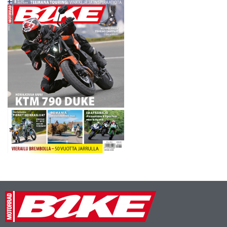
tänä…