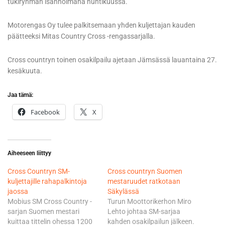
tukiryhmän isännöimänä huhtikuussa.
Motorengas Oy tulee palkitsemaan yhden kuljettajan kauden
päätteeksi Mitas Country Cross -rengassarjalla.
Cross countryn toinen osakilpailu ajetaan Jämsässä lauantaina 27.
kesäkuuta.
Jaa tämä:
Facebook
X
Aiheeseen liittyy
Cross Countryn SM-
Cross countryn Suomen
kuljettajille rahapalkintoja
mestaruudet ratkotaan
jaossa
Säkylässä
Mobius SM Cross Country -
Turun Moottorikerhon Miro
sarjan Suomen mestari
Lehto johtaa SM-sarjaa
kuittaa tittelin ohessa 1200
kahden osakilpailun jälkeen.