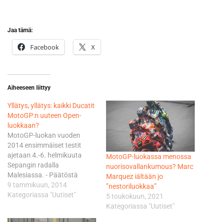
Jaa tämä:
Facebook
X
Aiheeseen liittyy
Yllätys, yllätys: kaikki Ducatit
MotoGP:n uuteen Open-
luokkaan?
MotoGP-luokan vuoden
2014 ensimmäiset testit
ajetaan 4.-6. helmikuuta
MotoGP-luokassa menossa
Sepangin radalla
nuorisovallankumous? Marc
Malesiassa. - Päätöstä
Marquez iältään jo
kaikkien Ducati-pyörien
9 tammikuun, 2014
”nestoriluokkaa”
luokittelemisesta Openiin ei
Kategoriassa "Uutiset"
5 toukokuun, 2021
ole vielä tehty. Päätämme
Kategoriassa "Uutiset"
Sepangin jälkeen, minkä tien