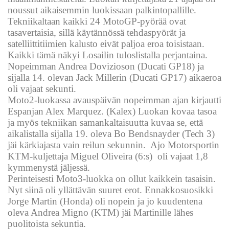
noussut aikaisemmin luokissaan palkintopallille.
Tekniikaltaan kaikki 24 MotoGP-pyörää ovat
tasavertaisia, sillä käytännössä tehdaspyörät ja
satelliittitiimien kalusto eivät paljoa eroa toisistaan.
Kaikki tämä näkyi Losailin tuloslistalla perjantaina.
Nopeimman Andrea Dovizioson (Ducati GP18) ja
sijalla 14. olevan Jack Millerin (Ducati GP17) aikaeroa
oli vajaat sekunti.
Moto2-luokassa avauspäivän nopeimman ajan kirjautti
Espanjan Alex Marquez. (Kalex) Luokan kovaa tasoa
ja myös tekniikan samankaltaisuutta kuvaa se, että
aikalistalla sijalla 19. oleva Bo Bendsnayder (Tech 3)
jäi kärkiajasta vain reilun sekunnin. Ajo Motorsportin
KTM-kuljettaja Miguel Oliveira (6:s) oli vajaat 1,8
kymmenystä jäljessä.
Perinteisesti Moto3-luokka on ollut kaikkein tasaisin.
Nyt siinä oli yllättävän suuret erot. Ennakkosuosikki
Jorge Martin (Honda) oli nopein ja jo kuudentena
oleva Andrea Migno (KTM) jäi Martinille lähes
puolitoista sekuntia.