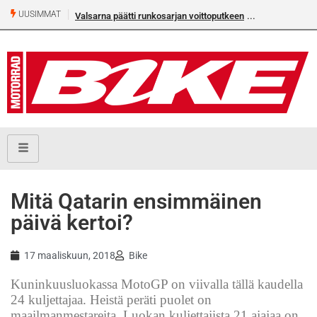
UUSIMMAT
Valsarna päätti runkosarjan voittoputkeen
Mitä Qatarin ensimmäinen
päivä kertoi?
17 maaliskuun, 2018
Bike
Kuninkuusluokassa MotoGP on viivalla tällä kaudella
24 kuljettajaa. Heistä peräti puolet on
maailmanmestareita. Luokan kuljettajista 21 ajajaa on