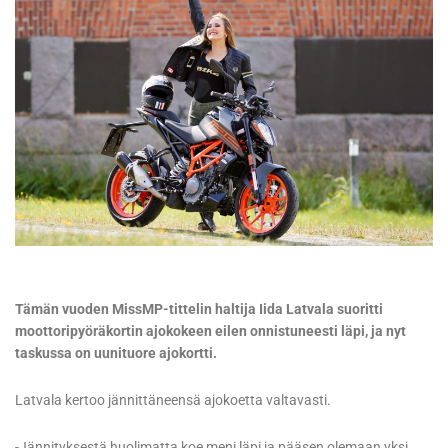
Tämän vuoden MissMP-tittelin haltija Iida Latvala suoritti
moottoripyöräkortin ajokokeen eilen onnistuneesti läpi, ja nyt
taskussa on uunituore ajokortti.
Latvala kertoo jännittäneensä ajokoetta valtavasti.
-Jännityksestä huolimatta koe meni läpi ja pääsen olemaan yksi