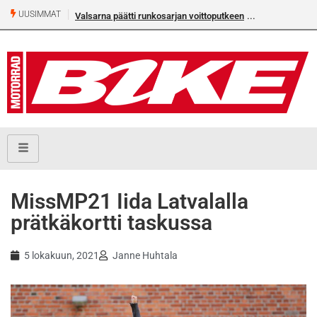
UUSIMMAT
Valsarna päätti runkosarjan voittoputkeen
MissMP21 Iida Latvalalla
prätkäkortti taskussa
5 lokakuun, 2021
Janne Huhtala