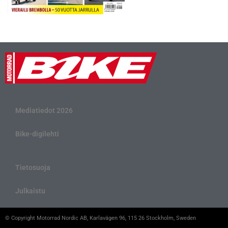
Mediatiedot 2026
Bike-digilehti
Tietosuoja
Julkaistu
© Copyright Motorrad Nordic AB, Karlavägen 96, 115 26 Stockholm, Sweden