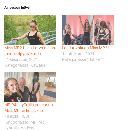
Aiheeseen liittyy
Miss MP21 Iida Latvala ajaa
Iida Latvala on Miss MP21
moottoripyöräkortin
1 huhtikuun, 2021
21 kesäkuun, 2021
Kategoriassa "Uutiset"
Kategoriassa "Kawasaki"
MP Pää pyörällä podcastin
Miss MP -erikoisjakso
18 elokuun, 2021
Kategoriassa "MP Pää
pyörällä -podcast"