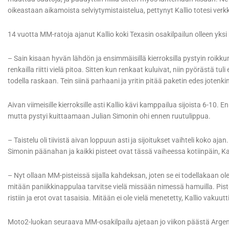
oikeastaan aikamoista selviytymistaistelua, pettynyt Kallio totesi verkk
14 vuotta MM-ratoja ajanut Kallio koki Texasin osakilpailun olleen yk
– Sain kisaan hyvän lähdön ja ensimmäisillä kierroksilla pystyin roikkum
renkailla riitti vielä pitoa. Sitten kun renkaat kuluivat, niin pyörästä tuli
todella raskaan. Tein siinä parhaani ja yritin pitää paketin edes jotenki
Aivan viimeisille kierroksille asti Kallio kävi kamppailua sijoista 6-10
mutta pystyi kuittaamaan Julian Simonin ohi ennen ruutulippua.
– Taistelu oli tiivistä aivan loppuun asti ja sijoitukset vaihteli koko aj
Simonin päänahan ja kaikki pisteet ovat tässä vaiheessa kotiinpäin, Kal
– Nyt ollaan MM-pisteissä sijalla kahdeksan, joten se ei todellakaan ol
mitään paniikkinappulaa tarvitse vielä missään nimessä hamuilla. Pis
ristiin ja erot ovat tasaisia. Mitään ei ole vielä menetetty, Kallio vakuutti
Moto2-luokan seuraava MM-osakilpailu ajetaan jo viikon päästä Argent