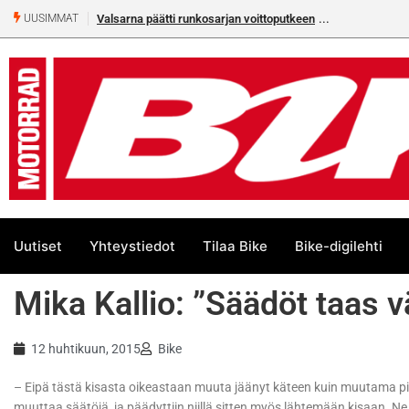
Valsarna päätti runkosarjan voittoputkeen
UUSIMMAT
Uutiset
Yhteystiedot
Tilaa Bike
Bike-digilehti
Mika Kallio: ”Säädöt taas 
12 huhtikuun, 2015
Bike
– Eipä tästä kisasta oikeastaan muuta jäänyt käteen kuin muutama pist
muuttaa säätöjä, ja päädyttiin niillä sitten myös lähtemään kisaan. Ne