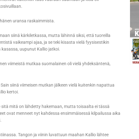
osivuillaan.
si hänen uransa raskaimmista.
aan siinä kärkiletkassa, mutta lähinnä siksi, että tuoreilla
 entistä vaikeampi ajaa, ja se teki kisasta vielä fyysisestikin
n kasassa, uupunut Kallio jatkoi.
. Ennen viimeistä mutkaa suomalainen oli vielä yhdeksäntenä,
an. Sain siinä viimeisen mutkan jälkeen vielä kuitenkin napattua
lio kertoi.
e sitä mitä on lähdetty hakemaan, mutta toisaalta ei tässä
teet ovat menneet nyt kahdessa ensimmäisessä kilpailussa aika
.
iinassa. Tangon ja viinin luvattuun maahan Kallio lähtee