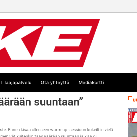
Tilaajapalvelu
Ota yhteyttä
Mediakortti
väärään suuntaan”
U
e. Ennen kisaa olleeseen warm-up -sessioon kokeiltiin vielä
 menivät kuitenkin taas väärään suuntaan ja kisa oli