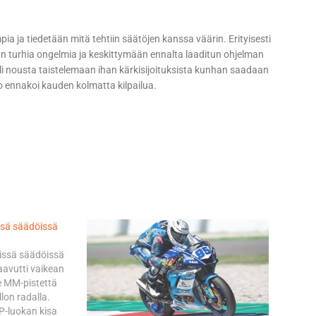
a ja tiedetään mitä tehtiin säätöjen kanssa väärin. Erityisesti
an turhia ongelmia ja keskittymään ennalta laaditun ohjelman
ali nousta taistelemaan ihan kärkisijoituksista kunhan saadaan
io ennakoi kauden kolmatta kilpailua.
ssä säädöissä
rissä säädöissä
aavutti vaikean
e MM-pistettä
llon radalla.
GP-luokan kisa