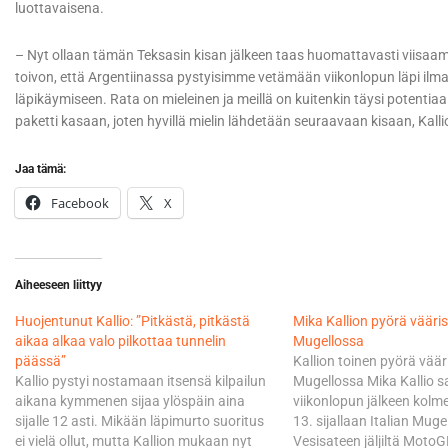
luottavaisena.
– Nyt ollaan tämän Teksasin kisan jälkeen taas huomattavasti viisaampi
toivon, että Argentiinassa pystyisimme vetämään viikonlopun läpi ilm
läpikäymiseen. Rata on mieleinen ja meillä on kuitenkin täysi potentia
paketti kasaan, joten hyvillä mielin lähdetään seuraavaan kisaan, Kall
Jaa tämä:
Facebook
X
Aiheeseen liittyy
Huojentunut Kallio: ”Pitkästä, pitkästä
Mika Kallion pyörä vääri
aikaa alkaa valo pilkottaa tunnelin
Mugellossa
päässä”
Kallion toinen pyörä vää
Kallio pystyi nostamaan itsensä kilpailun
Mugellossa Mika Kallio s
aikana kymmenen sijaa ylöspäin aina
viikonlopun jälkeen kolm
sijalle 12 asti. Mikään läpimurto suoritus
13. sijallaan Italian Muge
ei vielä ollut, mutta Kallion mukaan nyt
Vesisateen jäljiltä Moto