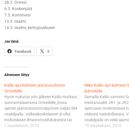
28.2. Orivesi
6.3. Koskenpää
7.3. Konnevesi
13.3. Iisalmi
14.3. Iisalmi, kerhojoukkueet
Jaa tämä:
Facebook
X
Aiheeseen liittyy
Kallio ajoi kahteen jääratavoittoon
Mika Kallio ajoi kahteen
Orivedellä
jääradalla
Hyvin nukutun yön jälkeen Kallio matkasi
Samalla Kallio varmisti
sunnuntaiaamuna Orivedelle, jossa
mestaruudet JR1- ja JR2
ajettiin jääratamoottoripyörien neljäs SM-
ajettuaan molemmissa ne
osakilpailu. Valkeakoskelainen ei ollut
viidestä mahdollisesta. V
moksiskaan ilmastonvaihdoksesta tai
osakilpailu on vielä ajam
aikaeron rasituksista ajaessaan kahteen
1 maaliskuun, 2010
Kallio tavoittamattomiin
15 maaliskuun, 2010