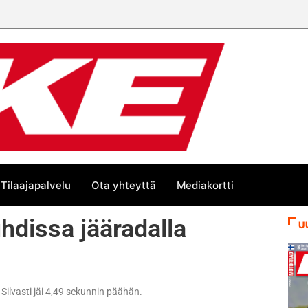
Tilaajapalvelu
Ota yhteyttä
Mediakortti
uhdissa jääradalla
U
 Silvasti jäi 4,49 sekunnin päähän.