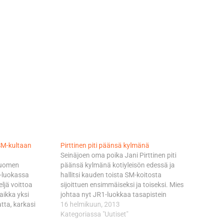
 SM-kultaan
Pirttinen piti päänsä kylmänä
Seinäjoen oma poika Jani Pirttinen piti
 Suomen
päänsä kylmänä kotiyleisön edessä ja
-luokassa
hallitsi kauden toista SM-koitosta
ljä voittoa
sijoittuen ensimmäiseksi ja toiseksi. Mies
aikka yksi
johtaa nyt JR1-luokkaa tasapistein
atta, karkasi
Konneveden Kari Vehniäisen kanssa ja on
16 helmikuun, 2013
 lähimmältä
JR2-luokassa toisena. - JR1-luokan
Kategoriassa "Uutiset"