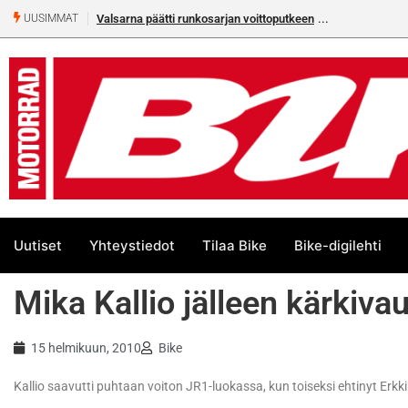
Valsarna päätti runkosarjan voittoputkeen
UUSIMMAT
Uutiset
Yhteystiedot
Tilaa Bike
Bike-digilehti
Mika Kallio jälleen kärkiva
15 helmikuun, 2010
Bike
Kallio saavutti puhtaan voiton JR1-luokassa, kun toiseksi ehtinyt Erkki