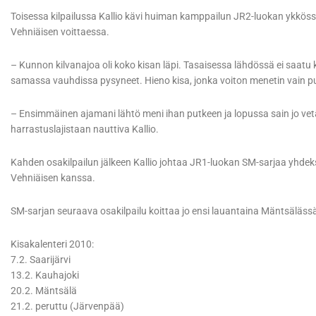
Toisessa kilpailussa Kallio kävi huiman kamppailun JR2-luokan ykkössi
Vehniäisen voittaessa.
– Kunnon kilvanajoa oli koko kisan läpi. Tasaisessa lähdössä ei saatu k
samassa vauhdissa pysyneet. Hieno kisa, jonka voiton menetin vain puol
– Ensimmäinen ajamani lähtö meni ihan putkeen ja lopussa sain jo vetää 
harrastuslajistaan nauttiva Kallio.
Kahden osakilpailun jälkeen Kallio johtaa JR1-luokan SM-sarjaa yhdeks
Vehniäisen kanssa.
SM-sarjan seuraava osakilpailu koittaa jo ensi lauantaina Mäntsäläss
Kisakalenteri 2010:
7.2. Saarijärvi
13.2. Kauhajoki
20.2. Mäntsälä
21.2. peruttu (Järvenpää)