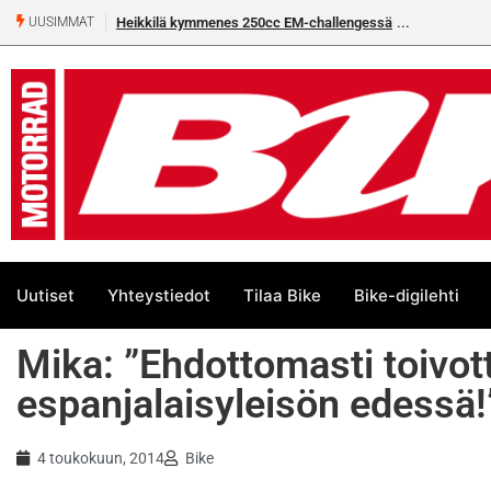
Heikkilä kymmenes 250cc EM-challengessä
UUSIMMAT
Uutiset
Yhteystiedot
Tilaa Bike
Bike-digilehti
Mika: ”Ehdottomasti toivott
espanjalaisyleisön edessä!
4 toukokuun, 2014
Bike