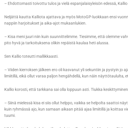
– Ehdottomasti toivottu tulos ja vielä espanjalaisyleisön edessä, Kallio 
Neljättä kautta Kalliota ajattava ja myös MotoGP-luokkaan ensi vuonn
nappiin harjoitukset ja aika-ajot mukaanlukien.
– Kisa meni juuri niin kuin suunnittelimme. Tiesimme, että olemme vahvo
pito hyvä ja tarkoituksena olikin repäistä kaulaa heti alussa.
Sen Kallio toteutti mallikkaasti.
– Viiden kierroksen jälkeen ero oli kasvanut yli sekuntiin ja pystyin jo
limiitillä, eikä ollut varaa paljon hengähdellä, kun näin näyttötaululta, 
Kallio korosti, että tarkkana sai olla loppuun asti. Tiukka keskittymin
– Siinä mielessä kisa ei siis ollut helppo, vaikka se helpolta saattoi n
kuin ryhmässä ajo, kun samaan aikaan pitää ajaa limiitillä ja koittaa vi
tuumi.