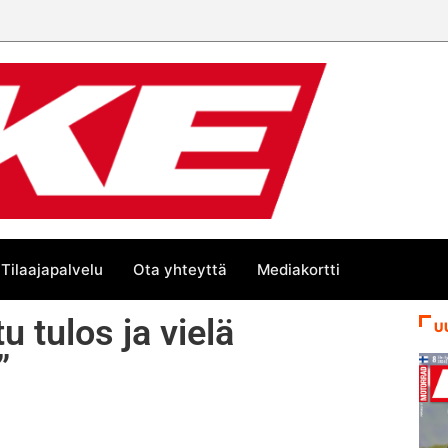
Tilaajapalvelu
Ota yhteyttä
Mediakortti
u tulos ja vielä
U
”