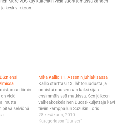
nnen Marc VDS käy kuitenkin vielä suorittamassa kahden
 ja keskiviikkoon.
DS:n ensi
Mika Kallio 11. Assenin juhlakisassa
elmissa
Kallio starttasi 13. lähtöruudusta ja
omistaman tiimin
onnistui nousemaan kaksi sijaa
on vielä
ensimmäisissä mutkissa. Sen jälkeen
lla, mutta
valkeakoskelainen Ducati-kuljettaja kävi
 pitää selviönä.
tiiviin kamppailun Suzukin Loris
sa
Capirossin ja Ducatin Hector Barberan
28 kesäkuun, 2010
kuvion edelle
kanssa. Tämän ryhmän kamppailun
Kategoriassa "Uutiset"
ssa olevat
Kallio vei nimiinsä, mutta kilpailun 11. sija
n kanssa. Yamaha
ei ollut sellainen jota tavoiteltiin. Kilpailun
vuonna myös
voitti MM-sarjaa johtava Jorge Lorenzo