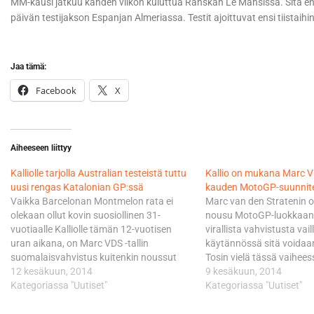
MM-kausi jatkuu kahden viikon kuluttua Ranskan Le Mansissa. Sitä e
päivän testijakson Espanjan Almeriassa. Testit ajoittuvat ensi tiistaihin
Jaa tämä:
Facebook
X
Aiheeseen liittyy
Kalliolle tarjolla Australian testeistä tuttu
Kallio on mukana Marc V
uusi rengas Katalonian GP:ssä
kauden MotoGP-suunnit
Vaikka Barcelonan Montmelon rata ei
Marc van den Stratenin 
olekaan ollut kovin suosiollinen 31-
nousu MotoGP-luokkaan 
vuotiaalle Kalliolle tämän 12-vuotisen
virallista vahvistusta vai
uran aikana, on Marc VDS -tallin
käytännössä sitä voidaan
suomalaisvahvistus kuitenkin noussut
Tosin vielä tässä vaihees
Katalonian GP:ssä kertaalleen
12 kesäkuun, 2014
neuvotteluissa kuljettaja
9 kesäkuun, 2014
palkintopallille. Tänä viikonloppuna
Kategoriassa "Uutiset"
ajavat jo hyvässä vauhdi
Kategoriassa "Uutiset"
tavoite on sama. Kaksi voittoa ja yhden
keskustelut valmistajie
kakkossijan kuluvan kauden kuuden
vai Honda? Vielä viime 