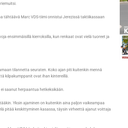
riemuitsi.
a tähtäävä Marc VDS-tiimi onnistui Jerezissä taktiikassaan
ja ensimmäisillä kierroksilla, kun renkaat ovat vielä tuoreet ja
 ajamaan tilannetta seuraten. Koko ajan piti kuitenkin mennä
että kilpakumppanit ovat ihan kintereillä.
en ei saanut herpaantua hetkeksikään.
äyttääkin. Yksin ajaminen on kuitenkin aina paljon vaikeampaa
elä pitää keskittyminen kasassa, täysin virheettä ajanut voittaja