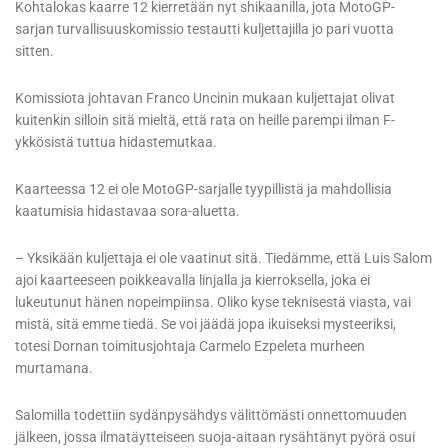
Kohtalokas kaarre 12 kierretään nyt shikaanilla, jota MotoGP-
sarjan turvallisuuskomissio testautti kuljettajilla jo pari vuotta
sitten.
Komissiota johtavan Franco Uncinin mukaan kuljettajat olivat
kuitenkin silloin sitä mieltä, että rata on heille parempi ilman F-
ykkösistä tuttua hidastemutkaa.
Kaarteessa 12 ei ole MotoGP-sarjalle tyypillistä ja mahdollisia
kaatumisia hidastavaa sora-aluetta.
– Yksikään kuljettaja ei ole vaatinut sitä. Tiedämme, että Luis Salom
ajoi kaarteeseen poikkeavalla linjalla ja kierroksella, joka ei
lukeutunut hänen nopeimpiinsa. Oliko kyse teknisestä viasta, vai
mistä, sitä emme tiedä. Se voi jäädä jopa ikuiseksi mysteeriksi,
totesi Dornan toimitusjohtaja Carmelo Ezpeleta murheen
murtamana.
Salomilla todettiin sydänpysähdys välittömästi onnettomuuden
jälkeen, jossa ilmatäytteiseen suoja-aitaan rysähtänyt pyörä osui