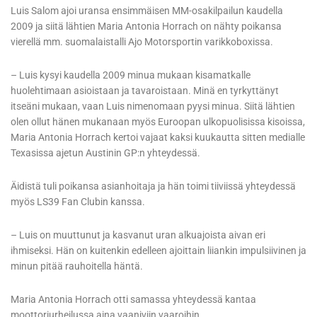
Luis Salom ajoi uransa ensimmäisen MM-osakilpailun kaudella
2009 ja siitä lähtien Maria Antonia Horrach on nähty poikansa
vierellä mm. suomalaistalli Ajo Motorsportin varikkoboxissa.
– Luis kysyi kaudella 2009 minua mukaan kisamatkalle
huolehtimaan asioistaan ja tavaroistaan. Minä en tyrkyttänyt
itseäni mukaan, vaan Luis nimenomaan pyysi minua. Siitä lähtien
olen ollut hänen mukanaan myös Euroopan ulkopuolisissa kisoissa,
Maria Antonia Horrach kertoi vajaat kaksi kuukautta sitten medialle
Texasissa ajetun Austinin GP:n yhteydessä.
Äidistä tuli poikansa asianhoitaja ja hän toimi tiiviissä yhteydessä
myös LS39 Fan Clubin kanssa.
– Luis on muuttunut ja kasvanut uran alkuajoista aivan eri
ihmiseksi. Hän on kuitenkin edelleen ajoittain liiankin impulsiivinen ja
minun pitää rauhoitella häntä.
Maria Antonia Horrach otti samassa yhteydessä kantaa
moottoriurheilussa aina vaaniviin vaaroihin.