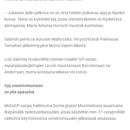
– Jokaisen äidin pelkona on se, että heidän poikansa ajaa jo liiankin
kovaa. Tämä on kuitenkin laji, jossa menestyäkseen on löydettävä
äärirajansa, Maria Antonia Horrach muotoili Austinissa.
Salomin perhe on kotoisin Mallorcalta. He pyörittävät Palmassa
Yamahan jälleenmyyjinä Motos Salom-liikettä.
Luis Salomia houkuteltiin monien muiden GP-sarjan
espanjalaiskuljettajien tavoin muuttamaan Barcelonaan tai
Andorraan, mutta kotiseuturakkaus vei voiton.
Syy onnettomuuteen
on yhä epäselvä
MotoGP-sarjaa hallinnoiva Dorna järjesti Montmelossa lauantaina
iltapäivällä tiedotustilaisuuden, jossa käsiteltiin mm. F1-rataprofiilin
välitöntä käyttöönottoa onnettomuuden jälkeisissä sessioissa.