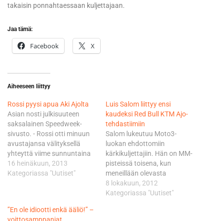
takaisin ponnahtaessaan kuljettajaan.
Jaa tämä:
Facebook
X
Aiheeseen liittyy
Rossi pyysi apua Aki Ajolta
Luis Salom liittyy ensi
Asian nosti julkisuuteen
kaudeksi Red Bull KTM Ajo-
saksalainen Speedweek-
tehdastiimiin
sivusto. - Rossi otti minuun
Salom lukeutuu Moto3-
avustajansa välityksellä
luokan ehdottomiin
yhteyttä viime sunnuntaina
kärkikuljettajiin. Hän on MM-
Saksan GP:n merkeissä
16 heinäkuun, 2013
pisteissä toisena, kun
Sachsenringillä, vahvistaa
Kategoriassa "Uutiset"
meneillään olevasta
Ajo. - Tosin saman asian
kaudesta on ajamatta neljä
8 lokakuun, 2012
tiimoilta jo jokunen kuukausi
osakilpailua. - Minulle kävi jo
Kategoriassa "Uutiset"
sitten minuun oli yhteydessä
suhteellisen aikaisessa
”En ole idiootti enkä ääliö!” –
Davide Brivio, joka on
vaiheessa kesällä selväksi
voittosamppanjat