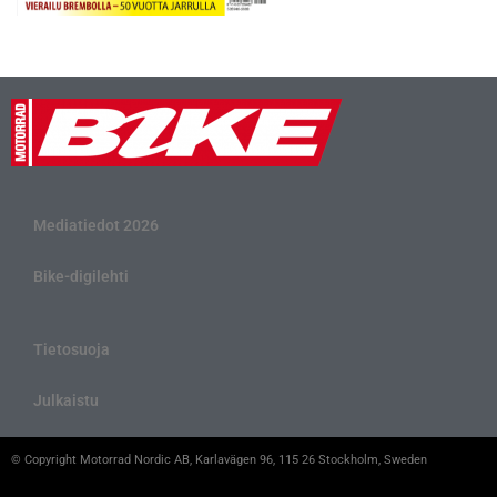
Mediatiedot 2026
Bike-digilehti
Tietosuoja
Julkaistu
© Copyright Motorrad Nordic AB, Karlavägen 96, 115 26 Stockholm, Sweden