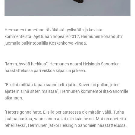
Hermunen tunnetaan räväkästä tyylistään ja kovista
kommenteista. Ajettuaan hopealle 2012, Hermunen kohahdutti
juomalla palkintopallilla Koskenkorva-viinaa.
”Mmm, hyvää herkkua”, Hermunen nauroi Helsingin Sanomien
haastattelussa pari viikkoa kilpailun jälkeen.
”Ei ollut millään tapaa suunniteltu juttu. Kaveri toi pullon, joten
ajattelin siinä sitten maistaa”, Hermunen kommentoi Ilta-Sanomille
aikanaan.
”Haters gonna hate. Ei sillä periaatteessa ole mitään väliä. Turha
jauhaa paskaa, vaan sanoo asiat niin kuin ne on. Mut on opetettu
rehelliseksi”, Hermunen jatkoi Helsingin Sanomien haastattelussa.