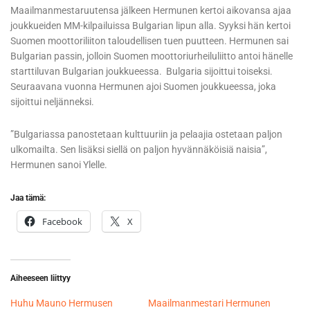
Maailmanmestaruutensa jälkeen Hermunen kertoi aikovansa ajaa
joukkueiden MM-kilpailuissa Bulgarian lipun alla. Syyksi hän kertoi
Suomen moottoriliiton taloudellisen tuen puutteen. Hermunen sai
Bulgarian passin, jolloin Suomen moottoriurheiluliitto antoi hänelle
starttiluvan Bulgarian joukkueessa. Bulgaria sijoittui toiseksi.
Seuraavana vuonna Hermunen ajoi Suomen joukkueessa, joka
sijoittui neljänneksi.
”Bulgariassa panostetaan kulttuuriin ja pelaajia ostetaan paljon
ulkomailta. Sen lisäksi siellä on paljon hyvännäköisiä naisia”,
Hermunen sanoi Ylelle.
Jaa tämä:
Facebook
X
Aiheeseen liittyy
Huhu Mauno Hermusen
Maailmanmestari Hermunen