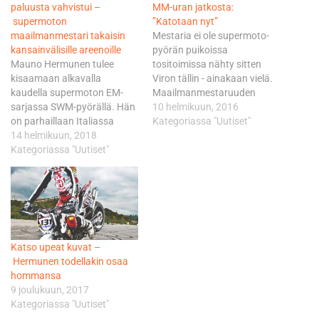
paluusta vahvistui –
MM-uran jatkosta:
supermoton
”Katotaan nyt”
maailmanmestari takaisin
Mestaria ei ole supermoto-
kansainvälisille areenoille
pyörän puikoissa
Mauno Hermunen tulee
tositoimissa nähty sitten
kisaamaan alkavalla
Viron tällin - ainakaan vielä.
kaudella supermoton EM-
Maailmanmestaruuden
sarjassa SWM-pyörällä. Hän
vuonna 2013 saavuttanut,
10 helmikuun, 2016
on parhaillaan Italiassa
hopeat kausilla 2012 ja 2014
Kategoriassa "Uutiset"
harjoittelemassa uuden
14 helmikuun, 2018
kuitannut, sekä pronssin
pyörän saloja. Hermunen ei
Kategoriassa "Uutiset"
2010 pokannut Hermunen
ole kahteen vuoteen ajanut
kiteyttää tulevaisuuden
supermotoa, joten suuria
suunnitelmat kahteen
tulosodotteita kauden
sanaan: ei tiedä. - Alan olla
suhteen hänellä ei ole. –
luultavasti fyysisesti
Kyllä se äkkiseltään ihan
sellaisessa kunnossa, että
hyvältä tuntuu, mutta aika
voisin olla mukana MM-
Katso upeat kuvat –
outoa ajaa, kun ei ole
sarjassa, mutta en ole…
Hermunen todellakin osaa
hirveästi tullut vedettyä
hommansa
supermotoa,…
9 joulukuun, 2017
Kategoriassa "Uutiset"