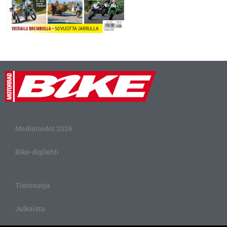
Mediatiedot 2026
Bike-digilehti
Tietosuoja
Julkaistu