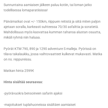
Sunnuntaina aamiaisen jälkeen paluu kotiin, tai loman jatko
todellisessa lomaparatiisissa!
Päivämatkat ovat +/- 150km, riippuen reitistä ja siitä miten paljon
ajetaan soralla, karkeasti suhteessa 70/30 asfalttia ja soratietä.
Mahdollisuus myös kasvattaa kumman tahansa alustan osuutta,
mikäli ryhmä niin haluaa.
Pyörät KTM 790, 890 ja 1290 adventure S malleja. Pyörissä on
tilava takalaukku, jossa vaihtovaatteet kulkevat mukavasti. Matka
on ns. reppureissu.
Matkan hinta 2599€
Hinta sisältää seuraavaa:
-pyörävuokra bensoineen safarin ajaksi
-majoitukset tuplahuoneissa sisältäen aamiaiset