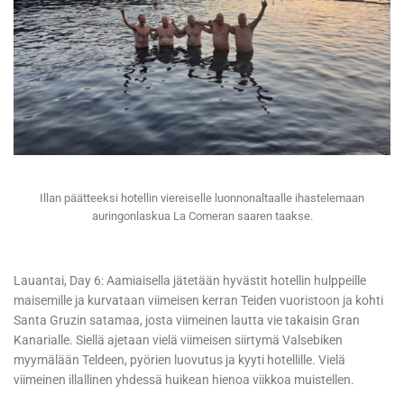
Illan päätteeksi hotellin viereiselle luonnonaltaalle ihastelemaan
auringonlaskua La Comeran saaren taakse.
Lauantai, Day 6: Aamiaisella jätetään hyvästit hotellin hulppeille
maisemille ja kurvataan viimeisen kerran Teiden vuoristoon ja kohti
Santa Gruzin satamaa, josta viimeinen lautta vie takaisin Gran
Kanarialle. Siellä ajetaan vielä viimeisen siirtymä Valsebiken
myymälään Teldeen, pyörien luovutus ja kyyti hotellille. Vielä
viimeinen illallinen yhdessä huikean hienoa viikkoa muistellen.