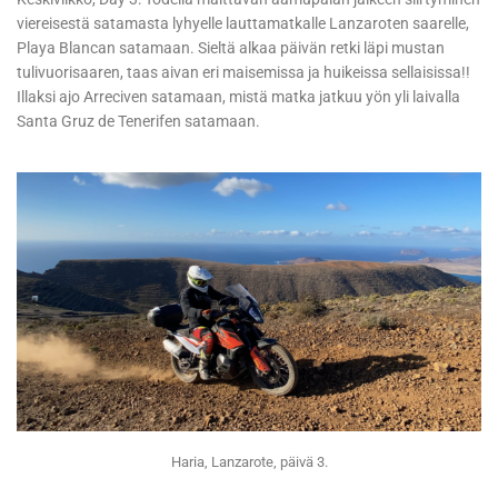
viereisestä satamasta lyhyelle lauttamatkalle Lanzaroten saarelle,
Playa Blancan satamaan. Sieltä alkaa päivän retki läpi mustan
tulivuorisaaren, taas aivan eri maisemissa ja huikeissa sellaisissa!!
Illaksi ajo Arreciven satamaan, mistä matka jatkuu yön yli laivalla
Santa Gruz de Tenerifen satamaan.
Haria, Lanzarote, päivä 3.