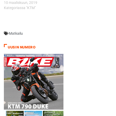
10 maaliskuun, 2019
parissa, Ice1Racingin
Kategoriassa "KTM"
toimitusjohtaja Riku Kuvaja
kiitteli Tiaista. - Projekti on
ollut erittäin
mielenkiintoinen…
Matkailu
UUSIN NUMERO