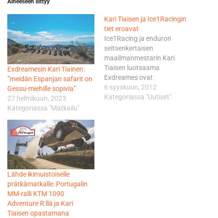
Aiheeseen liittyy
Kari Tiaisen ja Ice1Racingin
tiet eroavat
Ice1Racing ja enduron
seitsenkertaisen
maailmanmestarin Kari
Tiaisen luotsaama
Exdreamesin Kari Tiainen:
Exdreames ovat
”meidän Espanjan safarit on
yhteisymmärryksessä
6 syyskuun, 2012
Gessu-miehille sopivia”
päättäneet olla jatkamatta
Kategoriassa "Uutiset"
27 helmikuun, 2023
yhteistyösopimustaan
Kategoriassa "Matkailu"
tulevalle kaudelle. -
Suurkiitokset Karille
kuluneesta kahdesta
vuodesta projektimme
parissa ja yhteisestä
yrityksestämme nostattaa
Lähde ikimuistoiselle
suomalaisen motocrossin
prätkämatkalle: Portugalin
tasoa maailmalla.
MM-ralli KTM 1090
Toivotamme hänelle
Adventure R:llä ja Kari
menestystä
Tiaisen opastamana
enduroelämysmatkailun