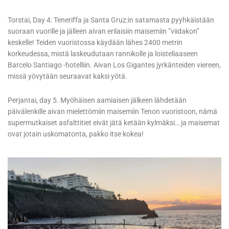
Torstai, Day 4: Teneriffa ja Santa Gruz:in satamasta pyyhkäistään
suoraan vuorille ja jälleen aivan erilaisiin maisemiin ”viidakon”
keskelle! Teiden vuoristossa käydään lähes 2400 metrin
korkeudessa, mistä laskeudutaan rannikolle ja loisteliaaseen
Barcelo Santiago -hotelliin. Aivan Los Gigantes jyrkänteiden viereen,
missä yövytään seuraavat kaksi yötä.
Perjantai, day 5. Myöhäisen aamiaisen jälkeen lähdetään
päivälenkille aivan mielettömiin maisemiin Tenon vuoristoon, nämä
supermutkaiset asfalttitiet eivät jätä ketään kylmäksi… ja maisemat
ovat jotain uskomatonta, pakko itse kokea!