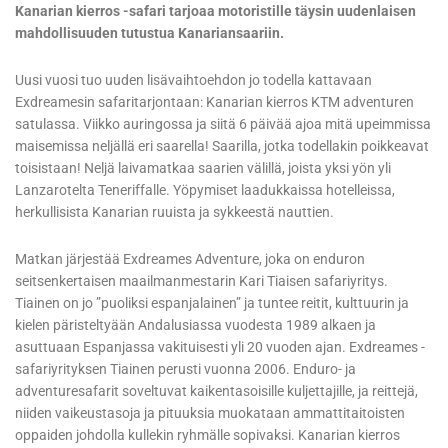
Kanarian kierros -safari tarjoaa motoristille täysin uudenlaisen
mahdollisuuden tutustua Kanariansaariin.
Uusi vuosi tuo uuden lisävaihtoehdon jo todella kattavaan
Exdreamesin safaritarjontaan: Kanarian kierros KTM adventuren
satulassa. Viikko auringossa ja siitä 6 päivää ajoa mitä upeimmissa
maisemissa neljällä eri saarella! Saarilla, jotka todellakin poikkeavat
toisistaan! Neljä laivamatkaa saarien välillä, joista yksi yön yli
Lanzarotelta Teneriffalle. Yöpymiset laadukkaissa hotelleissa,
herkullisista Kanarian ruuista ja sykkeestä nauttien.
Matkan järjestää Exdreames Adventure, joka on enduron
seitsenkertaisen maailmanmestarin Kari Tiaisen safariyritys.
Tiainen on jo ”puoliksi espanjalainen” ja tuntee reitit, kulttuurin ja
kielen päristeltyään Andalusiassa vuodesta 1989 alkaen ja
asuttuaan Espanjassa vakituisesti yli 20 vuoden ajan. Exdreames -
safariyrityksen Tiainen perusti vuonna 2006. Enduro- ja
adventuresafarit soveltuvat kaikentasoisille kuljettajille, ja reittejä,
niiden vaikeustasoja ja pituuksia muokataan ammattitaitoisten
oppaiden johdolla kullekin ryhmälle sopivaksi. Kanarian kierros