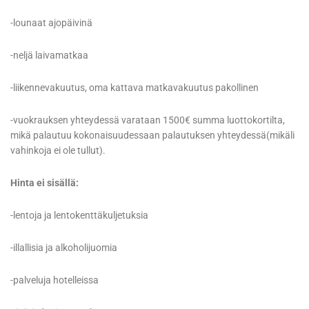
-lounaat ajopäivinä
-neljä laivamatkaa
-liikennevakuutus, oma kattava matkavakuutus pakollinen
-vuokrauksen yhteydessä varataan 1500€ summa luottokortilta,
mikä palautuu kokonaisuudessaan palautuksen yhteydessä(mikäli
vahinkoja ei ole tullut).
Hinta ei sisällä:
-lentoja ja lentokenttäkuljetuksia
-illallisia ja alkoholijuomia
-palveluja hotelleissa