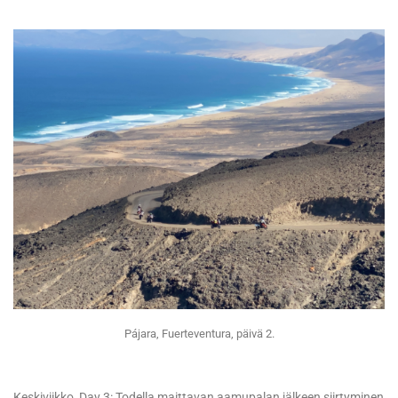
Pájara, Fuerteventura, päivä 2.
Keskiviikko, Day 3: Todella maittavan aamupalan jälkeen siirtyminen