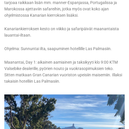
tarjoaa raikkaan lisän mm. manner-Espanjassa, Portugalissa ja
Marokossa ajettaviin safareihin, jotka myös ovat koko ajan
ohjelmistossa Kanarian kierroksen lisäksi.
Kanariankierroksen kesto on viikko ja safaripäivät maanantaista
lauantai-iltaan.
Ohjelma: Sunnuntai ilta, saapuminen hotellille Las Palmasiin.
Maanantai, Day 1: aikainen aamiainen ja taksikyyti klo 9:00 KTM
Valsebike dealerille, pyörien nouto ja vuokrasopimuksien teko.
Sitten matkaan Gran Canarian vuoriston upeisiin maisemiin. Illaksi
takaisin hotelliin Las Palmasiin.