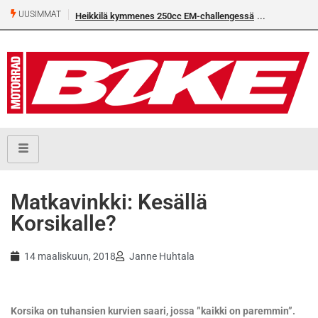
UUSIMMAT
Heikkilä kymmenes 250cc EM-challengessä
Matkavinkki: Kesällä
Korsikalle?
14 maaliskuun, 2018
Janne Huhtala
Korsika on tuhansien kurvien saari, jossa ”kaikki on paremmin”.