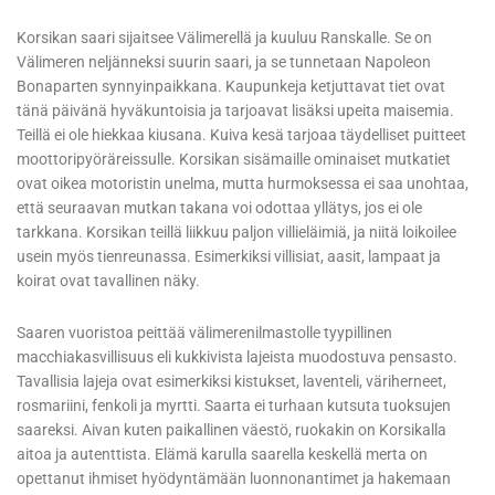
Korsikan saari sijaitsee Välimerellä ja kuuluu Ranskalle. Se on
Välimeren neljänneksi suurin saari, ja se tunnetaan Napoleon
Bonaparten synnyinpaikkana. Kaupunkeja ketjuttavat tiet ovat
tänä päivänä hyväkuntoisia ja tarjoavat lisäksi upeita maisemia.
Teillä ei ole hiekkaa kiusana. Kuiva kesä tarjoaa täydelliset puitteet
moottoripyöräreissulle. Korsikan sisämaille ominaiset mutkatiet
ovat oikea motoristin unelma, mutta hurmoksessa ei saa unohtaa,
että seuraavan mutkan takana voi odottaa yllätys, jos ei ole
tarkkana. Korsikan teillä liikkuu paljon villieläimiä, ja niitä loikoilee
usein myös tienreunassa. Esimerkiksi villisiat, aasit, lampaat ja
koirat ovat tavallinen näky.
Saaren vuoristoa peittää välimerenilmastolle tyypillinen
macchiakasvillisuus eli kukkivista lajeista muodostuva pensasto.
Tavallisia lajeja ovat esimerkiksi kistukset, laventeli, väriherneet,
rosmariini, fenkoli ja myrtti. Saarta ei turhaan kutsuta tuoksujen
saareksi. Aivan kuten paikallinen väestö, ruokakin on Korsikalla
aitoa ja autenttista. Elämä karulla saarella keskellä merta on
opettanut ihmiset hyödyntämään luonnonantimet ja hakemaan