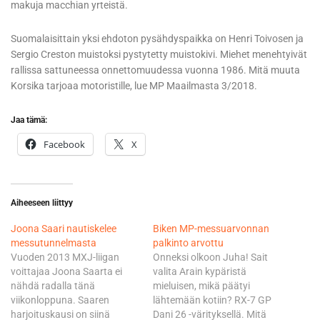
makuja macchian yrteistä.
Suomalaisittain yksi ehdoton pysähdyspaikka on Henri Toivosen ja
Sergio Creston muistoksi pystytetty muistokivi. Miehet menehtyivät
rallissa sattuneessa onnettomuudessa vuonna 1986. Mitä muuta
Korsika tarjoaa motoristille, lue MP Maailmasta 3/2018.
Jaa tämä:
Facebook
X
Aiheeseen liittyy
Joona Saari nautiskelee
Biken MP-messuarvonnan
messutunnelmasta
palkinto arvottu
Vuoden 2013 MXJ-liigan
Onneksi olkoon Juha! Sait
voittajaa Joona Saarta ei
valita Arain kypäristä
nähdä radalla tänä
mieluisen, mikä päätyi
viikonloppuna. Saaren
lähtemään kotiin? RX-7 GP
harjoituskausi on siinä
Dani 26 -värityksellä. Mitä