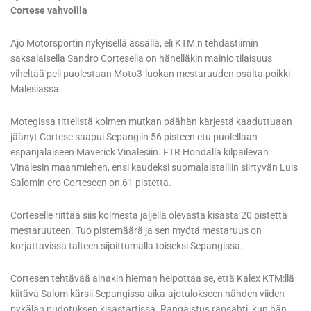
Cortese vahvoilla
Ajo Motorsportin nykyisellä ässällä, eli KTM:n tehdastiimin
saksalaisella Sandro Cortesella on hänelläkin mainio tilaisuus
viheltää peli puolestaan Moto3-luokan mestaruuden osalta poikki
Malesiassa.
Motegissa tittelistä kolmen mutkan päähän kärjestä kaaduttuaan
jäänyt Cortese saapui Sepangiin 56 pisteen etu puolellaan
espanjalaiseen Maverick Vinalesiin. FTR Hondalla kilpailevan
Vinalesin maanmiehen, ensi kaudeksi suomalaistalliin siirtyvän Luis
Salomin ero Corteseen on 61 pistettä.
Corteselle riittää siis kolmesta jäljellä olevasta kisasta 20 pistettä
mestaruuteen. Tuo pistemäärä ja sen myötä mestaruus on
korjattavissa talteen sijoittumalla toiseksi Sepangissa.
Cortesen tehtävää ainakin hieman helpottaa se, että Kalex KTM:llä
kiitävä Salom kärsii Sepangissa aika-ajotulokseen nähden viiden
pykälän pudotuksen kisastartissa. Rangaistus rapsahti, kun hän