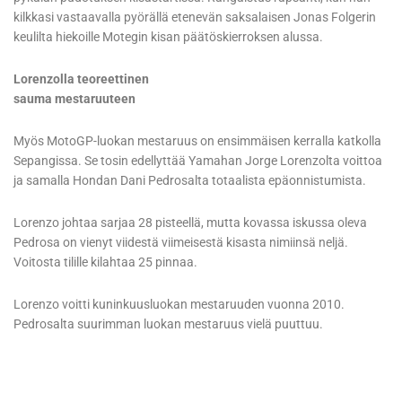
kilkkasi vastaavalla pyörällä etenevän saksalaisen Jonas Folgerin
keulilta hiekoille Motegin kisan päätöskierroksen alussa.
Lorenzolla teoreettinen
sauma mestaruuteen
Myös MotoGP-luokan mestaruus on ensimmäisen kerralla katkolla
Sepangissa. Se tosin edellyttää Yamahan Jorge Lorenzolta voittoa
ja samalla Hondan Dani Pedrosalta totaalista epäonnistumista.
Lorenzo johtaa sarjaa 28 pisteellä, mutta kovassa iskussa oleva
Pedrosa on vienyt viidestä viimeisestä kisasta nimiinsä neljä.
Voitosta tilille kilahtaa 25 pinnaa.
Lorenzo voitti kuninkuusluokan mestaruuden vuonna 2010.
Pedrosalta suurimman luokan mestaruus vielä puuttuu.