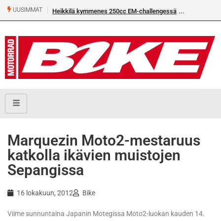
UUSIMMAT
Heikkilä kymmenes 250cc EM-challengessä
Rantala flat
Marquezin Moto2-mestaruus
katkolla ikävien muistojen
Sepangissa
16 lokakuun, 2012
Bike
Viime sunnuntaina Japanin Motegissa Moto2-luokan kauden 14.