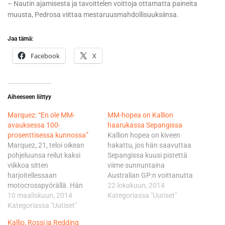
– Nautin ajamisesta ja tavoittelen voittoja ottamatta paineita
muusta, Pedrosa viittaa mestaruusmahdollisuuksiinsa.
Jaa tämä:
Facebook
X
Aiheeseen liittyy
Marquez: “En ole MM-
MM-hopea on Kallion
avauksessa 100-
haarukassa Sepangissa
prosenttisessa kunnossa”
Kallion hopea on kiveen
Marquez, 21, teloi oikean
hakattu, jos hän saavuttaa
pohjeluunsa reilut kaksi
Sepangissa kuusi pistettä
viikkoa sitten
viime sunnuntaina
harjoitellessaan
Australian GP:n voittanutta
motocrosspyörällä. Hän
Maverick Vinalesia
22 lokakuun, 2014
missasi vamman vuoksi
10 maaliskuun, 2014
enemmän. Kalliolla on toki
Kategoriassa "Uutiset"
Malesian toisen testijakson
Kategoriassa "Uutiset"
edelleen olemassa
Sepangissa, sekä myös
teoreettiset mahdollisuudet
Kallio, Rossi ja Redding