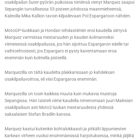
osakilpailun Suter-pyörän puikoissa nimiinsä vienyt Marquez saapui
Sepangiin turvallisessa 53 pisteen johdossa maanmieheensä,
Kalexilla Mika Kallion tavoin kilpailevaan Pol Espargaroon nähden.
MotoGP-luokkaan ja Hondan tehdastiimiin ensi kaudella siirtyvä
Marquez varmistaa mestaruuden jo kauden kolmanneksi
viimeisessä osakilpailussa, jos hän sijoittuu Espargaron edelle tai
vaihtoehtoisesti, jos Espargaro ei pysty kaventamaan eroa
enemmän kuin kolmella pisteellä.
Marquezilla on tältä kaudelta plakkarissaan jo kahdeksan
osakilpailuvoittoa, eli viisi Espargaroa enemmän.
Marquezilla on tosin kaikkea muuta kuin mukavia muistoja
Sepangissa. Hän taisteli viime kaudella nimenomaan juuri Malesian
osakilpailuun asti Moto2-luokan mestaruudesta yhdessä
saksalaisen Stefan Bradlin kanssa.
Marquez kaatui kuitenkin kohtalokkaasti ja pitkälti lippumiesten
karkean virheen vuoksi ensimmäesissä harjoituksessa, minkä jäljiltä