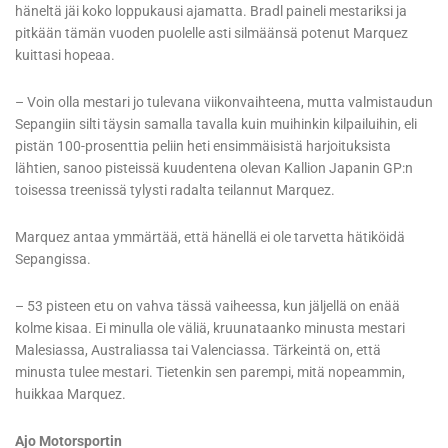
häneltä jäi koko loppukausi ajamatta. Bradl paineli mestariksi ja
pitkään tämän vuoden puolelle asti silmäänsä potenut Marquez
kuittasi hopeaa.
– Voin olla mestari jo tulevana viikonvaihteena, mutta valmistaudun
Sepangiin silti täysin samalla tavalla kuin muihinkin kilpailuihin, eli
pistän 100-prosenttia peliin heti ensimmäisistä harjoituksista
lähtien, sanoo pisteissä kuudentena olevan Kallion Japanin GP:n
toisessa treenissä tylysti radalta teilannut Marquez.
Marquez antaa ymmärtää, että hänellä ei ole tarvetta hätiköidä
Sepangissa.
– 53 pisteen etu on vahva tässä vaiheessa, kun jäljellä on enää
kolme kisaa. Ei minulla ole väliä, kruunataanko minusta mestari
Malesiassa, Australiassa tai Valenciassa. Tärkeintä on, että
minusta tulee mestari. Tietenkin sen parempi, mitä nopeammin,
huikkaa Marquez.
Ajo Motorsportin