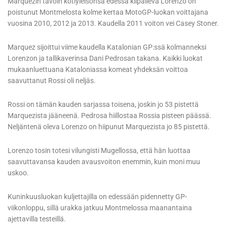
Marquezin tavoin kotiyleisönsä edessä kilpaileva Lorenzo on
poistunut Montmelosta kolme kertaa MotoGP-luokan voittajana
vuosina 2010, 2012 ja 2013. Kaudella 2011 voiton vei Casey Stoner.
Marquez sijoittui viime kaudella Katalonian GP:ssä kolmanneksi
Lorenzon ja tallikaverinsa Dani Pedrosan takana. Kaikki luokat
mukaanluettuana Kataloniassa komeat yhdeksän voittoa
saavuttanut Rossi oli neljäs.
Rossi on tämän kauden sarjassa toisena, joskin jo 53 pistettä
Marquezista jääneenä. Pedrosa hiillostaa Rossia pisteen päässä.
Neljäntenä oleva Lorenzo on hiipunut Marquezista jo 85 pistettä.
Lorenzo tosin totesi vilungisti Mugellossa, että hän luottaa
saavuttavansa kauden avausvoiton enemmin, kuin moni muu
uskoo.
Kuninkuusluokan kuljettajilla on edessään pidennetty GP-
viikonloppu, sillä urakka jatkuu Montmelossa maanantaina
ajettavilla testeillä.