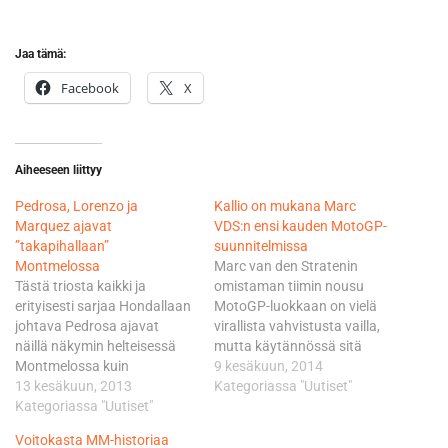
Jaa tämä:
Facebook
X
Aiheeseen liittyy
Pedrosa, Lorenzo ja
Kallio on mukana Marc
Marquez ajavat
VDS:n ensi kauden MotoGP-
”takapihallaan”
suunnitelmissa
Montmelossa
Marc van den Stratenin
Tästä triosta kaikki ja
omistaman tiimin nousu
erityisesti sarjaa Hondallaan
MotoGP-luokkaan on vielä
johtava Pedrosa ajavat
virallista vahvistusta vailla,
näillä näkymin helteisessä
mutta käytännössä sitä
Montmelossa kuin
voidaan pitää selviönä. Tosin
9 kesäkuun, 2014
takapihallaan. Myös
13 kesäkuun, 2013
vielä tässä vaiheessa
Kategoriassa "Uutiset"
Sveitsissä majaansa pitävän
Kategoriassa "Uutiset"
neuvotteluissa
Pedrosan lapsuudenkoti
kuljettajakuvion edelle ajavat
Voitokasta MM-historiaa
sijaitsee vain puolen tunnin
jo hyvässä vauhdissa olevat