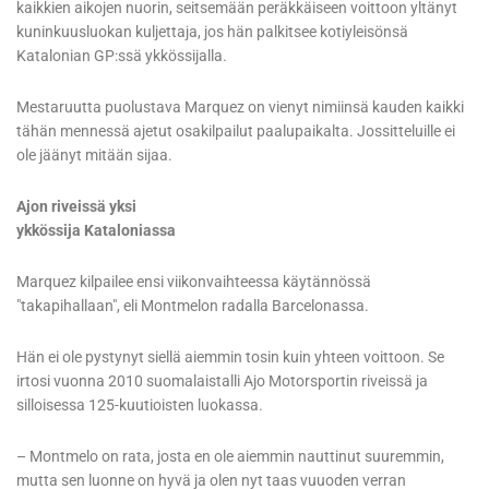
kaikkien aikojen nuorin, seitsemään peräkkäiseen voittoon yltänyt
kuninkuusluokan kuljettaja, jos hän palkitsee kotiyleisönsä
Katalonian GP:ssä ykkössijalla.
Mestaruutta puolustava Marquez on vienyt nimiinsä kauden kaikki
tähän mennessä ajetut osakilpailut paalupaikalta. Jossitteluille ei
ole jäänyt mitään sijaa.
Ajon riveissä yksi
ykkössija Kataloniassa
Marquez kilpailee ensi viikonvaihteessa käytännössä
"takapihallaan", eli Montmelon radalla Barcelonassa.
Hän ei ole pystynyt siellä aiemmin tosin kuin yhteen voittoon. Se
irtosi vuonna 2010 suomalaistalli Ajo Motorsportin riveissä ja
silloisessa 125-kuutioisten luokassa.
– Montmelo on rata, josta en ole aiemmin nauttinut suuremmin,
mutta sen luonne on hyvä ja olen nyt taas vuuoden verran