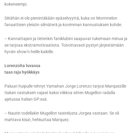
kokeneempi.
Siitähän ei ole pienintäkään epäselvyyttä, kuka on Montmelon
fanaattisen yleisön silmäterä ja kovimman kannustuksen kohde.
– Kannattajani ja tietenkin faniklubini saapuvat tukemaan minua ja
se tarjoaa ekstramotivaatiota. Toivottavasti pystyn järjestämään
hyvän show'n heille kaikille.
Lorenzolta luvassa
taas raju hyökkäys
Paluun huipulle tehnyt Yamahan Jorge Lorenzo tarjosi Marquezille
tiukan vastuksen vajaat kaksi viikkoa sitten Mugellon radalla
ajetussa Italian GP:ssä.
– Nautin todellakin Mugellon taistelusta Jorgea vastaan. Se oli
mahtava kisa!, hehkuttaa Marquez.