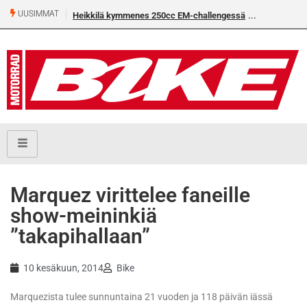
UUSIMMAT
Heikkilä kymmenes 250cc EM-challengessä
Marquez virittelee faneille
show-meininkiä
”takapihallaan”
10 kesäkuun, 2014
Bike
Marquezista tulee sunnuntaina 21 vuoden ja 118 päivän iässä