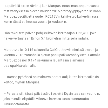
Iltapäivällä sitten rävähti, kun Marquez nousi mustanpuhuvassa
testivärityksessä olevan kauden 2015 prototyyppipyörän selkään.
Marquez osoitti, että uuden RC213V:n kehitystyö kulkee linjassa,
kuten tässä vaiheessa vuotta jo kuuluukin.
Hän takoi testipäivän pohjiksi kovan kierrosajan 1.55,411, joka
hakee vertaistaan Brnon 5,4 kilometrin mittaisella radalla.
Marquez alitti 0,116 sekunnilla Cal Cruthlowin nimissä olevan ja
vuonna 2013 Yamahalla ajetun paalupaikkaennätyksen. Samalla
Marquez paineli 0,174 sekunnilla lauantaina ajamansa
paalupaikka-ajan alle.
– Tuossa pyörässä on mahtava pontetiaali, kuten kierrosaikakin
kertoo, myhäili Marquez.
– Parasta silti tässä päivässä oli se, että löysin taas sen vauhdin,
joka minulla oli päällä viikonvaihteessa tuota sunnuntaita
lukuunottamatta.