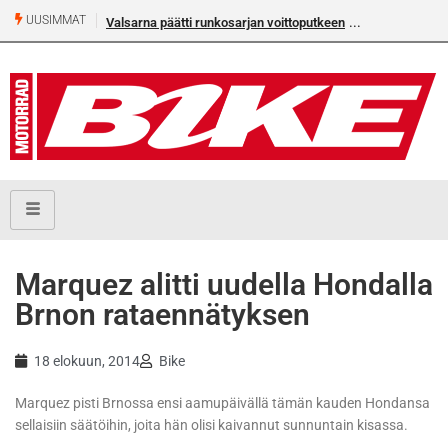
UUSIMMAT
Valsarna päätti runkosarjan voittoputkeen
Marquez alitti uudella Hondalla
Brnon rataennätyksen
18 elokuun, 2014
Bike
Marquez pisti Brnossa ensi aamupäivällä tämän kauden Hondansa
sellaisiin säätöihin, joita hän olisi kaivannut sunnuntain kisassa.