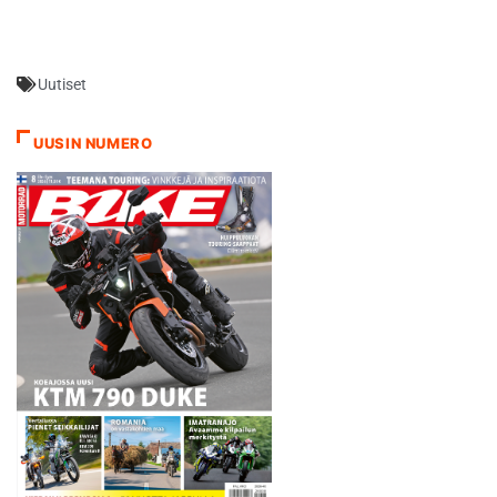
muistuttaen samalla
luokan rataennätyksen.
edelleen siitä,…
Virallista rekordia 1.32,915
kaudelta 2013 hallussaan
Uutiset
pitävä Hondan Marc
Marquez hallitse perjantain
harjoituksia pitkään, kunnes
UUSIN NUMERO
Lorenzo iski jälkimmäisen
session loppupuolella.
Lorenzo latasi kirjaimellisesti
siivet saaneella Yamahalla
lukemat 1.32,871,…