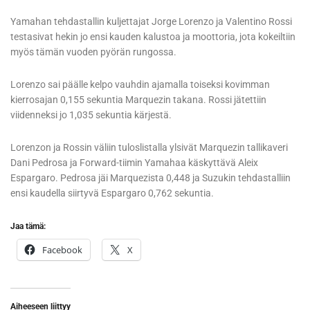
Yamahan tehdastallin kuljettajat Jorge Lorenzo ja Valentino Rossi
testasivat hekin jo ensi kauden kalustoa ja moottoria, jota kokeiltiin
myös tämän vuoden pyörän rungossa.
Lorenzo sai päälle kelpo vauhdin ajamalla toiseksi kovimman
kierrosajan 0,155 sekuntia Marquezin takana. Rossi jätettiin
viidenneksi jo 1,035 sekuntia kärjestä.
Lorenzon ja Rossin väliin tuloslistalla ylsivät Marquezin tallikaveri
Dani Pedrosa ja Forward-tiimin Yamahaa käskyttävä Aleix
Espargaro. Pedrosa jäi Marquezista 0,448 ja Suzukin tehdastalliin
ensi kaudella siirtyvä Espargaro 0,762 sekuntia.
Jaa tämä:
Facebook
X
Aiheeseen liittyy