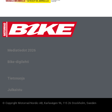
Mediatiedot 2026
Bike-digilehti
Tietosuoja
Julkaistu
© Copyright Motorrad Nordic AB, Karlavägen 96, 115 26 Stockholm, Sweden