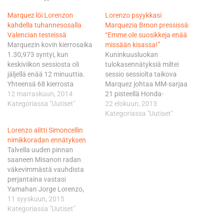
Marquez löi Lorenzon
Lorenzo psyykkasi
kahdella tuhannesosalla
Marquezia Brnon pressissä:
Valencian testeissä
“Emme ole suosikkeja enää
Marquezin kovin kierrosaika
missään kisassa!”
1.30,973 syntyi, kun
Kuninkuusluokan
keskiviikon sessiosta oli
tulokasennätyksiä miltei
jäljellä enää 12 minuuttia.
sessio sessiolta taikova
Yhteensä 68 kierrosta
Marquez johtaa MM-sarjaa
urakoinut Marquez alitti sillä
12 marraskuun, 2014
21 pisteellä Honda-
reilulla viidellä
Kategoriassa "Uutiset"
tallikaveriinsa Dani
22 elokuun, 2013
kymmenyksellä viime
Pedrosaan nähden.
Kategoriassa "Uutiset"
sunnuntaina Valencian
Hallitseva mestari Jorge
Lorenzo alitti Simoncellin
GP:ssä viimeistelemänsä
Lorenzo tulee Yamahallaan
nimikkoradan ennätyksen
rataennätyksen. Marquez oli
kolmantena jo 35 pistettä
Talvella uuden pinnan
4005 metrin mittaisella
Marquezin takana. Marquez
saaneen Misanon radan
radalla loppujen lopulta silti
pyrkii sysäämään Brnossa
väkevimmästä vauhdista
vain kaksi tuhannesosaa
paineita Yamahan
perjantaina vastasi
Yamahan Jorge Lorenzoa
suuntaan. Marquez toteaa,
Yamahan Jorge Lorenzo,
kiireisempi. Lorenzon paras
että Yamahat ovat olleet
joka alitti kauden 13. MM-
11 syyskuun, 2015
aika syntyi välittömästi…
viime vuosien saatossa aina
osakilpailun toisessa
Kategoriassa "Uutiset"
vahvoilla tshekkiradalla
harjoituksessa MotoGP-